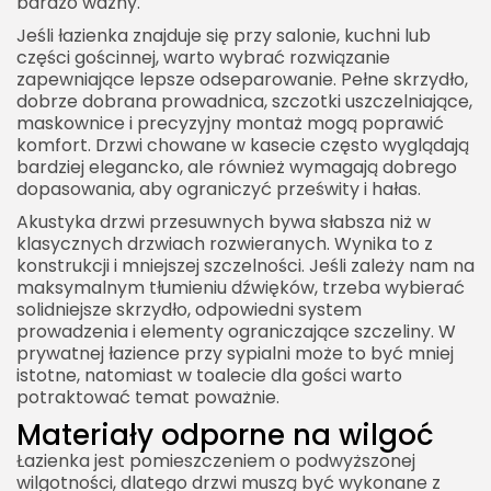
bardzo ważny.
Jeśli łazienka znajduje się przy salonie, kuchni lub
części gościnnej, warto wybrać rozwiązanie
zapewniające lepsze odseparowanie. Pełne skrzydło,
dobrze dobrana prowadnica, szczotki uszczelniające,
maskownice i precyzyjny montaż mogą poprawić
komfort. Drzwi chowane w kasecie często wyglądają
bardziej elegancko, ale również wymagają dobrego
dopasowania, aby ograniczyć prześwity i hałas.
Akustyka drzwi przesuwnych bywa słabsza niż w
klasycznych drzwiach rozwieranych. Wynika to z
konstrukcji i mniejszej szczelności. Jeśli zależy nam na
maksymalnym tłumieniu dźwięków, trzeba wybierać
solidniejsze skrzydło, odpowiedni system
prowadzenia i elementy ograniczające szczeliny. W
prywatnej łazience przy sypialni może to być mniej
istotne, natomiast w toalecie dla gości warto
potraktować temat poważnie.
Materiały odporne na wilgoć
Łazienka jest pomieszczeniem o podwyższonej
wilgotności, dlatego drzwi muszą być wykonane z