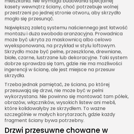
mieszkania. Nie wymaga budowania specjalnej
kasety wewnątrz ściany, choć potrzebuje wolnej
przestrzeni po jednej stronie otworu, aby skrzydło
mogło się przesunąć.
Największą zaletą systemu naściennego jest łatwość
montażu i duża swoboda aranżacyjna. Prowadnica
może być ukryta za maskownicą albo celowo
wyeksponowana, na przykład w stylu loftowym.
Skrzydło może być pełne, przeszklone, drewniane,
białe, czarne, lustrzane lub dekoracyjne. Taki system
dobrze sprawdza się tam, gdzie nie ma możliwości
ingerencji w ścianę, ale jest miejsce na przesuw
skrzydła.
Trzeba jednak pamiętać, że ściana, po której
przesuwają się drzwi, nie może być w pełni
wykorzystana. Nie powinno się montować tam półek,
obrazów, włączników, wysokich listew ani mebli,
które kolidowałyby ze skrzydłem. To ważne
szczególnie w małych korytarzach, gdzie każdy
fragment ściany bywa potrzebny.
Drzwi przesuwne chowane w