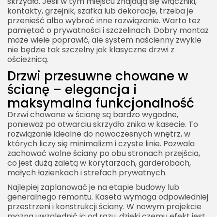
skrzydło. Jeśli w tym miejscu znajdują się włączniki,
kontakty, grzejnik, szafka lub dekoracje, trzeba je
przenieść albo wybrać inne rozwiązanie. Warto też
pamiętać o prywatności i szczelinach. Dobry montaż
może wiele poprawić, ale system naścienny zwykle
nie będzie tak szczelny jak klasyczne drzwi z
ościeżnicą.
Drzwi przesuwne chowane w
ścianę – elegancja i
maksymalna funkcjonalność
Drzwi chowane w ścianę są bardzo wygodne,
ponieważ po otwarciu skrzydło znika w kasecie. To
rozwiązanie idealne do nowoczesnych wnętrz, w
których liczy się minimalizm i czyste linie. Pozwala
zachować wolne ściany po obu stronach przejścia,
co jest dużą zaletą w korytarzach, garderobach,
małych łazienkach i strefach prywatnych.
Najlepiej zaplanować je na etapie budowy lub
generalnego remontu. Kaseta wymaga odpowiedniej
przestrzeni i konstrukcji ściany. W nowym projekcie
można uwzględnić ją od razu, dzięki czemu efekt jest