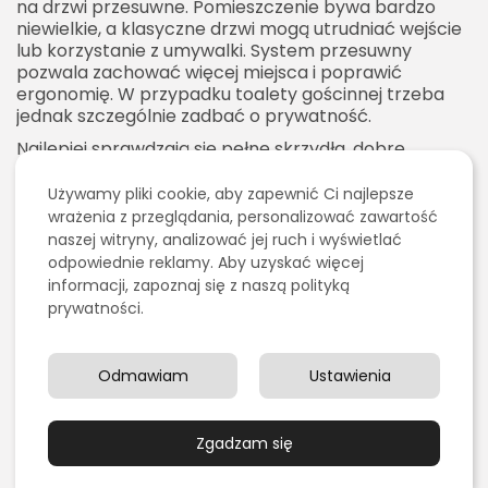
na drzwi przesuwne. Pomieszczenie bywa bardzo
niewielkie, a klasyczne drzwi mogą utrudniać wejście
lub korzystanie z umywalki. System przesuwny
pozwala zachować więcej miejsca i poprawić
ergonomię. W przypadku toalety gościnnej trzeba
jednak szczególnie zadbać o prywatność.
Najlepiej sprawdzają się pełne skrzydła, dobre
dopasowanie do otworu i możliwość zamknięcia od
środka. Szkło, nawet matowe, może być mniej
Używamy pliki cookie, aby zapewnić Ci najlepsze
komfortowe dla gości. Warto też zadbać o
wrażenia z przeglądania, personalizować zawartość
wentylację, ponieważ małe toalety często nie mają
naszej witryny, analizować jej ruch i wyświetlać
okna i wymagają sprawnego przepływu powietrza.
odpowiednie reklamy. Aby uzyskać więcej
informacji, zapoznaj się z naszą polityką
W wąskim korytarzu drzwi przesuwne do toalety
prywatności.
mogą również poprawić bezpieczeństwo. Otwarte
skrzydło rozwierane nie blokuje przejścia i nie grozi
uderzeniem osoby przechodzącej. To praktyczna
Odmawiam
Ustawienia
zaleta, którą docenia się szczególnie w codziennym
użytkowaniu.
Drzwi przesuwne a osoby
Zgadzam się
starsze i dzieci