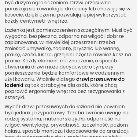
być dużym ograniczeniem. Drzwi przesuwne
Styl klasyczny
poruszają się równolegle do ściany lub chowają się w
kasecie, dzięki czemu pozwalają lepiej wykorzystać
Kolor drzwi przesuwnych do łazienki
każdy centymetr wnętrza.
Czy drzwi przesuwne do łazienki są praktyczne na
Łazienka jest pomieszczeniem szczególnym. Musi być
co dzień?
wygodna, bezpieczna, odporna na wilgoć i dobrze
Zamek w drzwiach przesuwnych do łazienki
zaplanowana. W niewielkiej przestrzeni trzeba
zmieścić umywalkę, toaletę, prysznic lub wannę,
Montaż drzwi przesuwnych do łazienki
pralkę, szafki, lustro, grzejnik i często również kosz na
pranie. Każdy element ma znaczenie, a sposób
Drzwi przesuwne do łazienki w bloku
otwierania drzwi może decydować o tym, czy
Drzwi przesuwne do łazienki przy sypialni
pomieszczenie będzie komfortowe w codziennym
użytkowaniu. Właśnie dlatego
drzwi przesuwne do
Drzwi przesuwne do małej toalety
łazienki
są tak atrakcyjne dla osób, które chcą
Drzwi przesuwne a osoby starsze i dzieci
poprawić ergonomię wnętrza bez rezygnowania z
estetyki.
Drzwi przesuwne do łazienki a przepisy i
Wybór drzwi przesuwnych do łazienki nie powinien
wymagania techniczne
być jednak przypadkowy. Trzeba zwrócić uwagę na
Cichy domyk i jakość prowadnic
rodzaj systemu, materiał skrzydła, odporność na
wilgoć, wentylację, prywatność, szczelność, poziom
Drzwi przesuwne z lustrem do łazienki
hałasu, sposób montażu i dopasowanie do aranżacji.
Drzwi przesuwne z mlecznego szkła