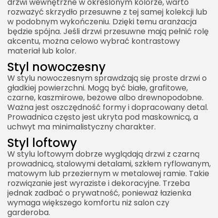
drzwi wewnętrzne w określonym kolorze, warto
rozważyć skrzydło przesuwne z tej samej kolekcji lub
w podobnym wykończeniu. Dzięki temu aranżacja
będzie spójna. Jeśli drzwi przesuwne mają pełnić rolę
akcentu, można celowo wybrać kontrastowy
materiał lub kolor.
Styl nowoczesny
W stylu nowoczesnym sprawdzają się proste drzwi o
gładkiej powierzchni. Mogą być białe, grafitowe,
czarne, kaszmirowe, beżowe albo drewnopodobne.
Ważna jest oszczędność formy i dopracowany detal.
Prowadnica często jest ukryta pod maskownicą, a
uchwyt ma minimalistyczny charakter.
Styl loftowy
W stylu loftowym dobrze wyglądają drzwi z czarną
prowadnicą, stalowymi detalami, szkłem ryflowanym,
matowym lub przeziernym w metalowej ramie. Takie
rozwiązanie jest wyraziste i dekoracyjne. Trzeba
jednak zadbać o prywatność, ponieważ łazienka
wymaga większego komfortu niż salon czy
garderoba.