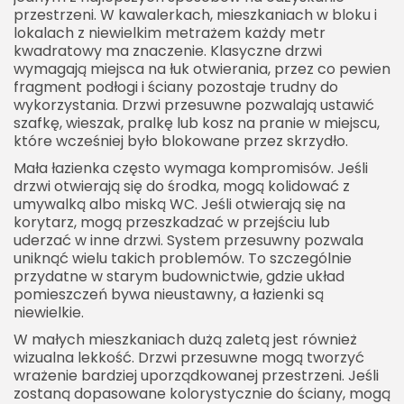
Jak uniknąć rozczarowania po montażu?
przestrzeni. W kawalerkach, mieszkaniach w bloku i
lokalach z niewielkim metrażem każdy metr
Drzwi przesuwne do łazienki jako przemyślany
kwadratowy ma znaczenie. Klasyczne drzwi
wybór na lata
wymagają miejsca na łuk otwierania, przez co pewien
fragment podłogi i ściany pozostaje trudny do
wykorzystania. Drzwi przesuwne pozwalają ustawić
szafkę, wieszak, pralkę lub kosz na pranie w miejscu,
które wcześniej było blokowane przez skrzydło.
Mała łazienka często wymaga kompromisów. Jeśli
drzwi otwierają się do środka, mogą kolidować z
umywalką albo miską WC. Jeśli otwierają się na
korytarz, mogą przeszkadzać w przejściu lub
uderzać w inne drzwi. System przesuwny pozwala
uniknąć wielu takich problemów. To szczególnie
przydatne w starym budownictwie, gdzie układ
pomieszczeń bywa nieustawny, a łazienki są
niewielkie.
W małych mieszkaniach dużą zaletą jest również
wizualna lekkość. Drzwi przesuwne mogą tworzyć
wrażenie bardziej uporządkowanej przestrzeni. Jeśli
zostaną dopasowane kolorystycznie do ściany, mogą