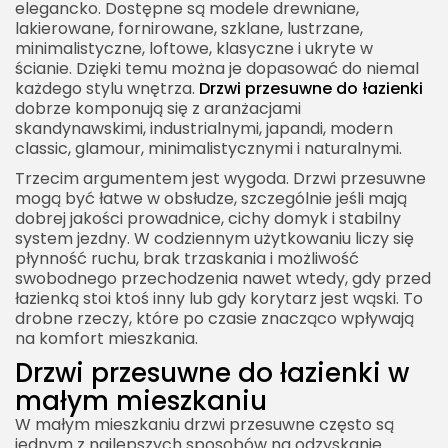
elegancko. Dostępne są modele drewniane,
Jak pielęgnować drzwi przesuwne do łazienki?
lakierowane, fornirowane, szklane, lustrzane,
minimalistyczne, loftowe, klasyczne i ukryte w
Drzwi przesuwne do łazienki a nowoczesne trendy
ścianie. Dzięki temu można je dopasować do niemal
każdego stylu wnętrza.
Kiedy drzwi przesuwne do łazienki nie są
Drzwi przesuwne do łazienki
dobrze komponują się z aranżacjami
najlepszym wyborem?
skandynawskimi, industrialnymi, japandi, modern
Jak zaplanować drzwi przesuwne do łazienki
classic, glamour, minimalistycznymi i naturalnymi.
przed zakupem?
Trzecim argumentem jest wygoda. Drzwi przesuwne
mogą być łatwe w obsłudze, szczególnie jeśli mają
Drzwi przesuwne do łazienki jako element
dobrej jakości prowadnice, cichy domyk i stabilny
funkcjonalnego domu
system jezdny. W codziennym użytkowaniu liczy się
Najważniejsze korzyści z wyboru drzwi
płynność ruchu, brak trzaskania i możliwość
swobodnego przechodzenia nawet wtedy, gdy przed
przesuwnych do łazienki
łazienką stoi ktoś inny lub gdy korytarz jest wąski. To
Drzwi przesuwne do łazienki w praktyce
drobne rzeczy, które po czasie znacząco wpływają
aranżacyjnej
na komfort mieszkania.
Drzwi przesuwne do łazienki w
Drzwi przesuwne do łazienki jako sposób na
lepszą ergonomię
małym mieszkaniu
W małym mieszkaniu drzwi przesuwne często są
Drzwi przesuwne do łazienki a wartość mieszkania
jednym z najlepszych sposobów na odzyskanie