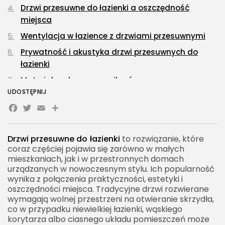
Drzwi przesuwne do łazienki a oszczędność
miejsca
Wentylacja w łazience z drzwiami przesuwnymi
Prywatność i akustyka drzwi przesuwnych do
łazienki
Materiały odporne na wilgoć
UDOSTĘPNIJ
Drzwi przesuwne naścienne do łazienki – zalety i
Facebook
Twitter
Email
Share
ograniczenia
Drzwi przesuwne chowane w ścianę – elegancja i
maksymalna funkcjonalność
Drzwi przesuwne do łazienki
to rozwiązanie, które
coraz częściej pojawia się zarówno w małych
Estetyka drzwi przesuwnych w aranżacji łazienki
mieszkaniach, jak i w przestronnych domach
urządzanych w nowoczesnym stylu. Ich popularność
Drzwi przesuwne do łazienki a styl wnętrza
wynika z połączenia praktyczności, estetyki i
Styl nowoczesny
oszczędności miejsca. Tradycyjne drzwi rozwierane
wymagają wolnej przestrzeni na otwieranie skrzydła,
Styl loftowy
co w przypadku niewielkiej łazienki, wąskiego
Styl skandynawski
korytarza albo ciasnego układu pomieszczeń może