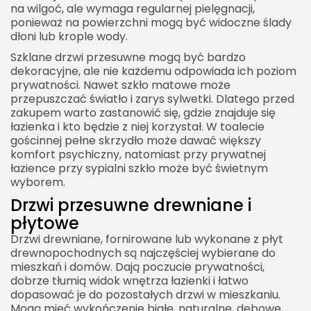
na wilgoć, ale wymaga regularnej pielęgnacji,
ponieważ na powierzchni mogą być widoczne ślady
dłoni lub krople wody.
Szklane drzwi przesuwne mogą być bardzo
dekoracyjne, ale nie każdemu odpowiada ich poziom
prywatności. Nawet szkło matowe może
przepuszczać światło i zarys sylwetki. Dlatego przed
zakupem warto zastanowić się, gdzie znajduje się
łazienka i kto będzie z niej korzystał. W toalecie
gościnnej pełne skrzydło może dawać większy
komfort psychiczny, natomiast przy prywatnej
łazience przy sypialni szkło może być świetnym
wyborem.
Drzwi przesuwne drewniane i
płytowe
Drzwi drewniane, fornirowane lub wykonane z płyt
drewnopochodnych są najczęściej wybierane do
mieszkań i domów. Dają poczucie prywatności,
dobrze tłumią widok wnętrza łazienki i łatwo
dopasować je do pozostałych drzwi w mieszkaniu.
Mogą mieć wykończenie białe, naturalne, dębowe,