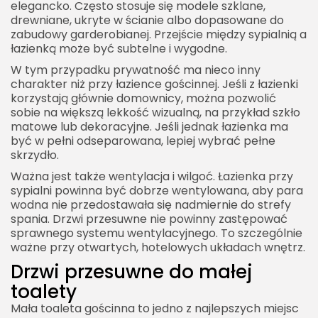
elegancko. Często stosuje się modele szklane,
drewniane, ukryte w ścianie albo dopasowane do
zabudowy garderobianej. Przejście między sypialnią a
łazienką może być subtelne i wygodne.
W tym przypadku prywatność ma nieco inny
2026 Akademia Internetu Wszelkie prawa
charakter niż przy łazience gościnnej. Jeśli z łazienki
zastrzeżone. Treści umieszczone na stronie
korzystają głównie domownicy, można pozwolić
chronione są prawem autorskim.
sobie na większą lekkość wizualną, na przykład szkło
matowe lub dekoracyjne. Jeśli jednak łazienka ma
być w pełni odseparowana, lepiej wybrać pełne
skrzydło.
Ważna jest także wentylacja i wilgoć. Łazienka przy
sypialni powinna być dobrze wentylowana, aby para
wodna nie przedostawała się nadmiernie do strefy
spania. Drzwi przesuwne nie powinny zastępować
sprawnego systemu wentylacyjnego. To szczególnie
ważne przy otwartych, hotelowych układach wnętrz.
Drzwi przesuwne do małej
toalety
Mała toaleta gościnna to jedno z najlepszych miejsc