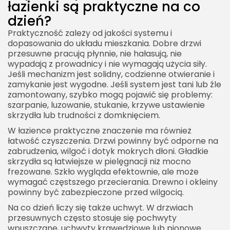
łazienki są praktyczne na co
dzień?
Praktyczność zależy od jakości systemu i
dopasowania do układu mieszkania. Dobre drzwi
przesuwne pracują płynnie, nie hałasują, nie
wypadają z prowadnicy i nie wymagają użycia siły.
Jeśli mechanizm jest solidny, codzienne otwieranie i
zamykanie jest wygodne. Jeśli system jest tani lub źle
zamontowany, szybko mogą pojawić się problemy:
szarpanie, luzowanie, stukanie, krzywe ustawienie
skrzydła lub trudności z domknięciem.
W łazience praktyczne znaczenie ma również
łatwość czyszczenia. Drzwi powinny być odporne na
zabrudzenia, wilgoć i dotyk mokrych dłoni. Gładkie
skrzydła są łatwiejsze w pielęgnacji niż mocno
frezowane. Szkło wygląda efektownie, ale może
wymagać częstszego przecierania. Drewno i okleiny
powinny być zabezpieczone przed wilgocią.
Na co dzień liczy się także uchwyt. W drzwiach
przesuwnych często stosuje się pochwyty
wpuszczane, uchwyty krawędziowe lub pionowe