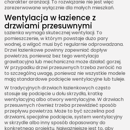
charakter aranżacji. To rozwiązanie nie jest więc
zarezerwowane wyłącznie dla małych mieszkań.
Wentylacja w łazience z
drzwiami przesuwnymi
Łazienka wymaga skutecznej wentylacji. To
pomieszczenie, w którym powstaje dużo pary
wodnej, a wilgoć musi być regularnie odprowadzana.
Drzwi łazienkowe powinny zapewniać dopływ
powietrza, ponieważ bez tego wentylacja
grawitacyjna lub mechaniczna może działać gorzej.
W przypadku drzwi przesuwnych trzeba zwrócić na
to szczególną uwagę, ponieważ nie wszystkie modele
mają standardowe podcięcie wentylacyjne lub tuleje.
W tradycyjnych drzwiach łazienkowych często
stosuje się podcięcie u dołu skrzydła, kratkę
wentylacyjną albo otwory wentylacyjne. W drzwiach
przesuwnych również trzeba przewidzieć sposób
przepływu powietrza. Może to być szczelina pod
drzwiami, specjalne podcięcie, system wentylacyjny
w skrzydle albo inny sposób dopasowany do
konkretnego projektu. Najważniejsze jest to, aby