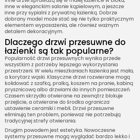
Inne drzwi sprawdzą się w małej łazience w bloku,
inne w eleganckim salonie kąpielowym, a jeszcze
Drzwi przesuwne pełne do łazienki
inne przy sypialni z prywatną łazienką. Dobrze
dobrany model może stać się nie tylko praktycznym
Jak dobrać szerokość drzwi przesuwnych do
elementem wyposażenia, ale również ważnym
łazienki?
detalem dekoracyjnym.
Wysokość drzwi przesuwnych i efekt wizualny
Dlaczego drzwi przesuwne do
Drzwi przesuwne do łazienki bez ościeżnicy
łazienki są tak popularne?
Drzwi przesuwne do łazienki a ogrzewanie
Popularność drzwi przesuwnych wynika przede
wszystkim z potrzeby lepszego wykorzystania
podłogowe i progi
przestrzeni. W wielu mieszkaniach łazienka jest mała,
Czym różnią się drzwi przesuwne łazienkowe od
a korytarz wąski. Klasyczne drzwi rozwierane mogą
zwykłych drzwi przesuwnych?
kolidować z szafką, pralką, koszem na pranie, kabiną
prysznicową albo drzwiami do innych pomieszczeń.
Drzwi przesuwne do łazienki a remont
Czasem skrzydło otwierane na zewnątrz blokuje
istniejącego mieszkania
przejście, a otwierane do środka ogranicza
ustawienie ceramiki i mebli. Drzwi przesuwne
Drzwi przesuwne do łazienki w nowym domu
eliminują ten problem, ponieważ nie potrzebują
Cena drzwi przesuwnych do łazienki
tradycyjnej strefy otwierania.
Drugim powodem jest estetyka. Nowoczesne
Najczęstsze błędy przy wyborze drzwi
systemy przesuwne mogą wyglądać bardzo lekko i
przesuwnych do łazienki