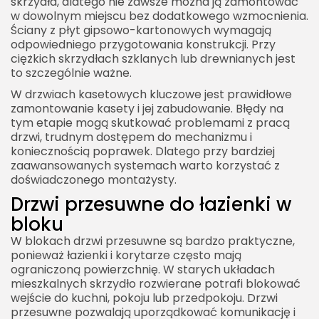
skrzydła, dlatego nie zawsze można ją zamontować
w dowolnym miejscu bez dodatkowego wzmocnienia.
Ściany z płyt gipsowo-kartonowych wymagają
odpowiedniego przygotowania konstrukcji. Przy
ciężkich skrzydłach szklanych lub drewnianych jest
to szczególnie ważne.
W drzwiach kasetowych kluczowe jest prawidłowe
zamontowanie kasety i jej zabudowanie. Błędy na
tym etapie mogą skutkować problemami z pracą
drzwi, trudnym dostępem do mechanizmu i
koniecznością poprawek. Dlatego przy bardziej
zaawansowanych systemach warto korzystać z
doświadczonego montażysty.
Drzwi przesuwne do łazienki w
bloku
W blokach drzwi przesuwne są bardzo praktyczne,
ponieważ łazienki i korytarze często mają
ograniczoną powierzchnię. W starych układach
mieszkalnych skrzydło rozwierane potrafi blokować
wejście do kuchni, pokoju lub przedpokoju. Drzwi
przesuwne pozwalają uporządkować komunikację i