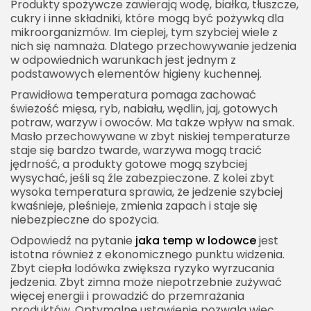
Produkty spożywcze zawierają wodę, białka, tłuszcze,
cukry i inne składniki, które mogą być pożywką dla
mikroorganizmów. Im cieplej, tym szybciej wiele z
nich się namnaża. Dlatego przechowywanie jedzenia
w odpowiednich warunkach jest jednym z
podstawowych elementów higieny kuchennej.
Prawidłowa temperatura pomaga zachować
świeżość mięsa, ryb, nabiału, wędlin, jaj, gotowych
potraw, warzyw i owoców. Ma także wpływ na smak.
Masło przechowywane w zbyt niskiej temperaturze
staje się bardzo twarde, warzywa mogą tracić
jędrność, a produkty gotowe mogą szybciej
wysychać, jeśli są źle zabezpieczone. Z kolei zbyt
wysoka temperatura sprawia, że jedzenie szybciej
kwaśnieje, pleśnieje, zmienia zapach i staje się
niebezpieczne do spożycia.
Odpowiedź na pytanie
jaka temp w lodowce
jest
istotna również z ekonomicznego punktu widzenia.
Zbyt ciepła lodówka zwiększa ryzyko wyrzucania
jedzenia. Zbyt zimna może niepotrzebnie zużywać
więcej energii i prowadzić do przemrażania
produktów. Optymalne ustawienie pozwala więc