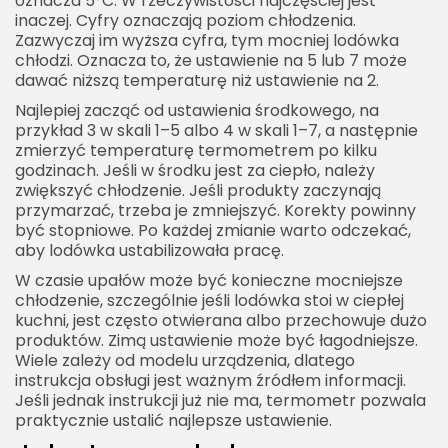
oznacza 5°C. W rzeczywistości najczęściej jest
inaczej. Cyfry oznaczają poziom chłodzenia.
Zazwyczaj im wyższa cyfra, tym mocniej lodówka
chłodzi. Oznacza to, że ustawienie na 5 lub 7 może
dawać niższą temperaturę niż ustawienie na 2.
Najlepiej zacząć od ustawienia środkowego, na
przykład 3 w skali 1–5 albo 4 w skali 1–7, a następnie
zmierzyć temperaturę termometrem po kilku
godzinach. Jeśli w środku jest za ciepło, należy
zwiększyć chłodzenie. Jeśli produkty zaczynają
przymarzać, trzeba je zmniejszyć. Korekty powinny
być stopniowe. Po każdej zmianie warto odczekać,
aby lodówka ustabilizowała pracę.
W czasie upałów może być konieczne mocniejsze
chłodzenie, szczególnie jeśli lodówka stoi w ciepłej
kuchni, jest często otwierana albo przechowuje dużo
produktów. Zimą ustawienie może być łagodniejsze.
Wiele zależy od modelu urządzenia, dlatego
instrukcja obsługi jest ważnym źródłem informacji.
Jeśli jednak instrukcji już nie ma, termometr pozwala
praktycznie ustalić najlepsze ustawienie.