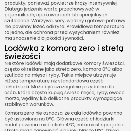
produkty, ponieważ powietrze krąży intensywniej.
Dlatego jedzenie warto przechowywać w
pojemnikach, opakowaniach lub specjalnych
szufladach. Warzywa, sery, wędliny i gotowe potrawy
nie powinny leżeć odkryte. Prawidłowa temperatura
to jedno, ale ochrona przed wysychaniem również
ma znaczenie dla jakości żywności.
Lodówka z komorą zero i strefą
świeżości
Niektóre lodówki mają dodatkowe komory świeżości,
często określane jako strefa zero, komora 0°C albo
szuflada na mięso i ryby. Takie miejsce utrzymuje
niższą temperaturę niż standardowa część
chłodziarki. Może być szczególnie przydatne dla
osób, które często kupują świeże mięso, ryby, owoce
morza, wędliny lub delikatne produkty wymagające
stabilnych warunków.
Komora zero nie oznacza, że cała lodówka powinna
być ustawiona na 0°C. Główna część chłodziarki
nadal powinna mieć około 4°C, natomiast specjalna
strefa może zapewniać warunki bliższe 0°C. Dzięki