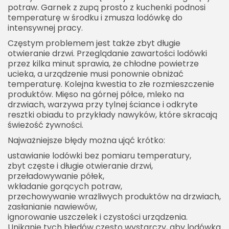
potraw. Garnek z zupą prosto z kuchenki podnosi
temperaturę w środku i zmusza lodówkę do
intensywnej pracy.
Częstym problemem jest także zbyt długie
otwieranie drzwi. Przeglądanie zawartości lodówki
przez kilka minut sprawia, że chłodne powietrze
ucieka, a urządzenie musi ponownie obniżać
temperaturę. Kolejna kwestia to złe rozmieszczenie
produktów. Mięso na górnej półce, mleko na
drzwiach, warzywa przy tylnej ściance i odkryte
resztki obiadu to przykłady nawyków, które skracają
świeżość żywności.
Najważniejsze błędy można ująć krótko:
ustawianie lodówki bez pomiaru temperatury,
zbyt częste i długie otwieranie drzwi,
przeładowywanie półek,
wkładanie gorących potraw,
przechowywanie wrażliwych produktów na drzwiach,
zasłanianie nawiewów,
ignorowanie uszczelek i czystości urządzenia.
Unikanie tych błędów często wystarczy, aby lodówka