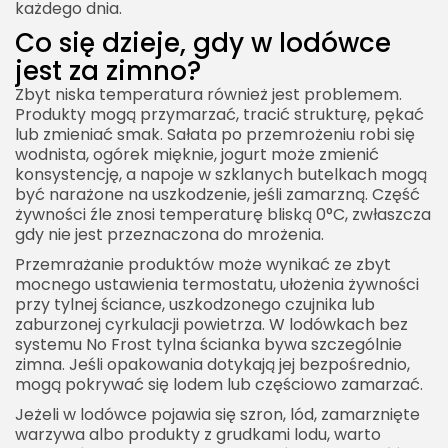
każdego dnia.
Co się dzieje, gdy w lodówce
jest za zimno?
Zbyt niska temperatura również jest problemem.
Produkty mogą przymarzać, tracić strukturę, pękać
lub zmieniać smak. Sałata po przemrożeniu robi się
wodnista, ogórek mięknie, jogurt może zmienić
konsystencję, a napoje w szklanych butelkach mogą
być narażone na uszkodzenie, jeśli zamarzną. Część
żywności źle znosi temperaturę bliską 0°C, zwłaszcza
gdy nie jest przeznaczona do mrożenia.
Przemrażanie produktów może wynikać ze zbyt
mocnego ustawienia termostatu, ułożenia żywności
przy tylnej ściance, uszkodzonego czujnika lub
zaburzonej cyrkulacji powietrza. W lodówkach bez
systemu No Frost tylna ścianka bywa szczególnie
zimna. Jeśli opakowania dotykają jej bezpośrednio,
mogą pokrywać się lodem lub częściowo zamarzać.
Jeżeli w lodówce pojawia się szron, lód, zamarznięte
warzywa albo produkty z grudkami lodu, warto