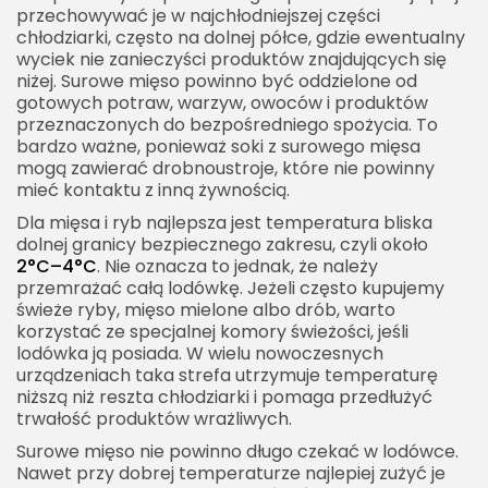
przechowywać je w najchłodniejszej części
chłodziarki, często na dolnej półce, gdzie ewentualny
wyciek nie zanieczyści produktów znajdujących się
niżej. Surowe mięso powinno być oddzielone od
gotowych potraw, warzyw, owoców i produktów
przeznaczonych do bezpośredniego spożycia. To
bardzo ważne, ponieważ soki z surowego mięsa
mogą zawierać drobnoustroje, które nie powinny
mieć kontaktu z inną żywnością.
Dla mięsa i ryb najlepsza jest temperatura bliska
dolnej granicy bezpiecznego zakresu, czyli około
2°C–4°C
. Nie oznacza to jednak, że należy
przemrażać całą lodówkę. Jeżeli często kupujemy
świeże ryby, mięso mielone albo drób, warto
korzystać ze specjalnej komory świeżości, jeśli
lodówka ją posiada. W wielu nowoczesnych
urządzeniach taka strefa utrzymuje temperaturę
niższą niż reszta chłodziarki i pomaga przedłużyć
trwałość produktów wrażliwych.
Surowe mięso nie powinno długo czekać w lodówce.
Nawet przy dobrej temperaturze najlepiej zużyć je