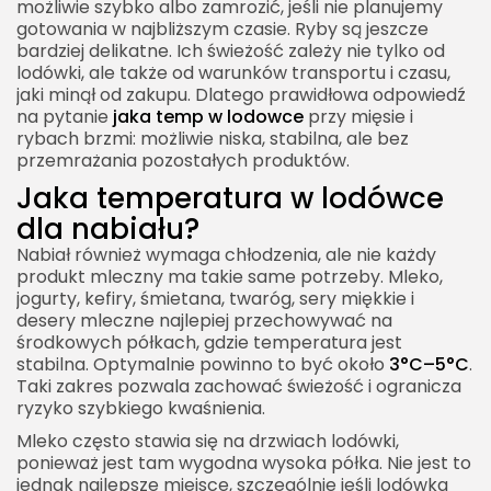
możliwie szybko albo zamrozić, jeśli nie planujemy
gotowania w najbliższym czasie. Ryby są jeszcze
bardziej delikatne. Ich świeżość zależy nie tylko od
lodówki, ale także od warunków transportu i czasu,
jaki minął od zakupu. Dlatego prawidłowa odpowiedź
na pytanie
jaka temp w lodowce
przy mięsie i
rybach brzmi: możliwie niska, stabilna, ale bez
przemrażania pozostałych produktów.
Jaka temperatura w lodówce
dla nabiału?
Nabiał również wymaga chłodzenia, ale nie każdy
produkt mleczny ma takie same potrzeby. Mleko,
jogurty, kefiry, śmietana, twaróg, sery miękkie i
desery mleczne najlepiej przechowywać na
środkowych półkach, gdzie temperatura jest
stabilna. Optymalnie powinno to być około
3°C–5°C
.
Taki zakres pozwala zachować świeżość i ogranicza
ryzyko szybkiego kwaśnienia.
Mleko często stawia się na drzwiach lodówki,
ponieważ jest tam wygodna wysoka półka. Nie jest to
jednak najlepsze miejsce, szczególnie jeśli lodówka