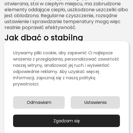
otwierana, stoi w ciepłym miejscu, ma zabrudzone
elementy oddające ciepło, uszkodzone uszczelki albo
jest oblodzona. Regularne czyszczenie, rozsądne
ustawienie i sprawdzanie temperatury mogą więc
realnie poprawić efektywność.
Jak dbać o stabilną
temperaturę w lodówce?
Stabilna temperatura jest kluczowa dla jakości
Używamy pliki cookie, aby zapewnić Ci najlepsze
przechowywania. Lodówka nie powinna być stale
wrażenia z przeglądania, personalizować zawartość
otwierana bez potrzeby. Warto planować, co
naszej witryny, analizować jej ruch i wyświetlać
chcemy wyjąć, zamiast długo przeglądać półki przy
odpowiednie reklamy. Aby uzyskać więcej
otwartych drzwiach. Produkty powinny być ułożone
informacji, zapoznaj się z naszą polityką
tak, aby łatwo było je znaleźć. Chaos w lodówce
prywatności.
zwykle oznacza dłuższe otwieranie drzwi i większe
wahania temperatury.
Odmawiam
Ustawienia
Nie należy wkładać do środka gorących potraw.
Najpierw trzeba je przestudzić, ale nie zostawiać na
blacie przez zbyt długi czas. Dobrym rozwiązaniem
Zgadzam się
jest przełożenie jedzenia do mniejszych pojemników,
dzięki czemu szybciej traci nadmiar ciepła i szybciej