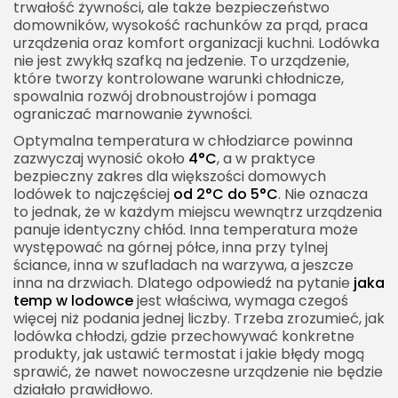
trwałość żywności, ale także bezpieczeństwo
Czyszczenie lodówki a prawidłowa temperatura
domowników, wysokość rachunków za prąd, praca
urządzenia oraz komfort organizacji kuchni. Lodówka
Jak długo lodówka odzyskuje temperaturę po
nie jest zwykłą szafką na jedzenie. To urządzenie,
otwarciu?
które tworzy kontrolowane warunki chłodnicze,
spowalnia rozwój drobnoustrojów i pomaga
Przechowywanie produktów po zakupach
ograniczać marnowanie żywności.
Jaka temp w lodowce podczas wyjazdu?
Optymalna temperatura w chłodziarce powinna
Awaria prądu a temperatura w lodówce
zazwyczaj wynosić około
4°C
, a w praktyce
bezpieczny zakres dla większości domowych
Lodówka w zabudowie a temperatura
lodówek to najczęściej
od 2°C do 5°C
. Nie oznacza
to jednak, że w każdym miejscu wewnątrz urządzenia
Nowa lodówka i pierwsze ustawienie temperatury
panuje identyczny chłód. Inna temperatura może
Stara lodówka i problemy z utrzymaniem
występować na górnej półce, inna przy tylnej
temperatury
ściance, inna w szufladach na warzywa, a jeszcze
inna na drzwiach. Dlatego odpowiedź na pytanie
jaka
Zapach w lodówce a temperatura
temp w lodowce
jest właściwa, wymaga czegoś
więcej niż podania jednej liczby. Trzeba zrozumieć, jak
Terminy przydatności a temperatura
lodówka chłodzi, gdzie przechowywać konkretne
przechowywania
produkty, jak ustawić termostat i jakie błędy mogą
Jaka temp w lodowce dla jajek?
sprawić, że nawet nowoczesne urządzenie nie będzie
działało prawidłowo.
Produkty, których nie trzeba trzymać w lodówce