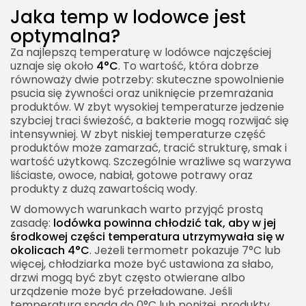
Jaka temp w lodowce jest
Organizacja lodówki a bezpieczeństwo żywności
optymalna?
Temperatura a marnowanie żywności
Za najlepszą temperaturę w lodówce najczęściej
uznaje się około
Jaka temp w lodowce jest najlepsza na co dzień?
4°C
. To wartość, która dobrze
równoważy dwie potrzeby: skuteczne spowolnienie
Praktyczne zasady utrzymania dobrej
psucia się żywności oraz uniknięcie przemrażania
temperatury
produktów. W zbyt wysokiej temperaturze jedzenie
szybciej traci świeżość, a bakterie mogą rozwijać się
Jaka temp w lodowce a codzienne
intensywniej. W zbyt niskiej temperaturze część
bezpieczeństwo domowników
produktów może zamarzać, tracić strukturę, smak i
wartość użytkową. Szczególnie wrażliwe są warzywa
liściaste, owoce, nabiał, gotowe potrawy oraz
produkty z dużą zawartością wody.
W domowych warunkach warto przyjąć prostą
zasadę:
lodówka powinna chłodzić tak, aby w jej
środkowej części temperatura utrzymywała się w
okolicach 4°C
. Jeżeli termometr pokazuje 7°C lub
więcej, chłodziarka może być ustawiona za słabo,
drzwi mogą być zbyt często otwierane albo
urządzenie może być przeładowane. Jeśli
temperatura spada do 0°C lub poniżej, produkty