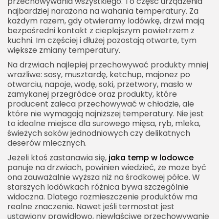
przechowywania wszystkiego. To część urządzenia
najbardziej narażona na wahania temperatury. Za
każdym razem, gdy otwieramy lodówkę, drzwi mają
bezpośredni kontakt z cieplejszym powietrzem z
kuchni. Im częściej i dłużej pozostają otwarte, tym
większe zmiany temperatury.
Na drzwiach najlepiej przechowywać produkty mniej
wrażliwe: sosy, musztardę, ketchup, majonez po
otwarciu, napoje, wodę, soki, przetwory, masło w
zamykanej przegródce oraz produkty, które
producent zaleca przechowywać w chłodzie, ale
które nie wymagają najniższej temperatury. Nie jest
to idealne miejsce dla surowego mięsa, ryb, mleka,
świeżych soków jednodniowych czy delikatnych
deserów mlecznych.
Jeżeli ktoś zastanawia się,
jaka temp w lodowce
panuje na drzwiach, powinien wiedzieć, że może być
ona zauważalnie wyższa niż na środkowej półce. W
starszych lodówkach różnica bywa szczególnie
widoczna. Dlatego rozmieszczenie produktów ma
realne znaczenie. Nawet jeśli termostat jest
ustawiony prawidłowo, niewłaściwe przechowywanie