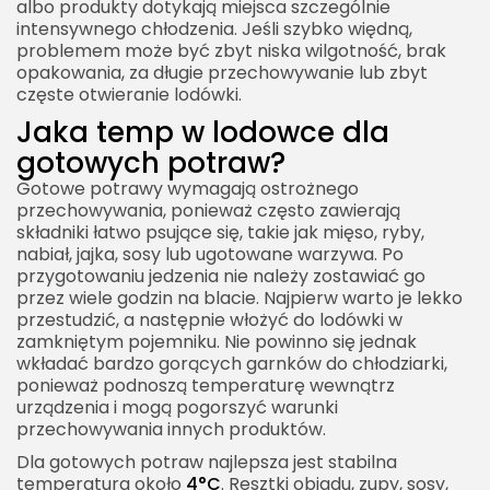
albo produkty dotykają miejsca szczególnie
intensywnego chłodzenia. Jeśli szybko więdną,
problemem może być zbyt niska wilgotność, brak
opakowania, za długie przechowywanie lub zbyt
częste otwieranie lodówki.
Jaka temp w lodowce dla
gotowych potraw?
Gotowe potrawy wymagają ostrożnego
przechowywania, ponieważ często zawierają
składniki łatwo psujące się, takie jak mięso, ryby,
nabiał, jajka, sosy lub ugotowane warzywa. Po
przygotowaniu jedzenia nie należy zostawiać go
przez wiele godzin na blacie. Najpierw warto je lekko
przestudzić, a następnie włożyć do lodówki w
zamkniętym pojemniku. Nie powinno się jednak
wkładać bardzo gorących garnków do chłodziarki,
ponieważ podnoszą temperaturę wewnątrz
urządzenia i mogą pogorszyć warunki
przechowywania innych produktów.
Dla gotowych potraw najlepsza jest stabilna
temperatura około
4°C
. Resztki obiadu, zupy, sosy,