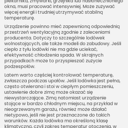
piekarnika, zmywarki, grzejnika lub nasłonecznionego
okna, musi pracować intensywniej. Może zużywać
więcej energii i trudniej utrzymywać stabilną
temperaturę.
Urządzenie powinno mieć zapewnioną odpowiednią
przestrzeń wentylacyjną zgodnie z zaleceniami
producenta. Dotyczy to szczególnie lodówek
wolnostojących, ale także modeli do zabudowy. Jeśli
ciepło z tyłu lodówki nie ma gdzie uciekać,
efektywność chłodzenia spada. W skrajnych
przypadkach może to przyspieszać zużycie
podzespołów.
Latem warto częściej kontrolować temperaturę,
zwłaszcza podczas upałów. Jeśli lodówka jest pełna,
często otwierana i stoi w ciepłym pomieszczeniu,
ustawienie dobre zimą może okazać się
niewystarczające. Zimą natomiast urządzenie
stojące w bardzo chłodnym miejscu, na przykład w
nieogrzewanym garażu, również może działać
nietypowo, jeśli nie jest przeznaczone do takich
warunków. Każda lodówka ma określoną klasę
klimatyczną, czyli zakres temperatur otoczenia, w