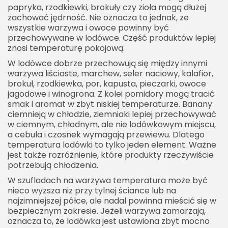
papryka, rzodkiewki, brokuły czy zioła mogą dłużej
zachować jędrność. Nie oznacza to jednak, że
wszystkie warzywa i owoce powinny być
przechowywane w lodówce. Część produktów lepiej
znosi temperaturę pokojową.
W lodówce dobrze przechowują się między innymi
warzywa liściaste, marchew, seler naciowy, kalafior,
brokuł, rzodkiewka, por, kapusta, pieczarki, owoce
jagodowe i winogrona. Z kolei pomidory mogą tracić
smak i aromat w zbyt niskiej temperaturze. Banany
ciemnieją w chłodzie, ziemniaki lepiej przechowywać
w ciemnym, chłodnym, ale nie lodówkowym miejscu,
a cebula i czosnek wymagają przewiewu. Dlatego
temperatura lodówki to tylko jeden element. Ważne
jest także rozróżnienie, które produkty rzeczywiście
potrzebują chłodzenia.
W szufladach na warzywa temperatura może być
nieco wyższa niż przy tylnej ściance lub na
najzimniejszej półce, ale nadal powinna mieścić się w
bezpiecznym zakresie. Jeżeli warzywa zamarzają,
oznacza to, że lodówka jest ustawiona zbyt mocno