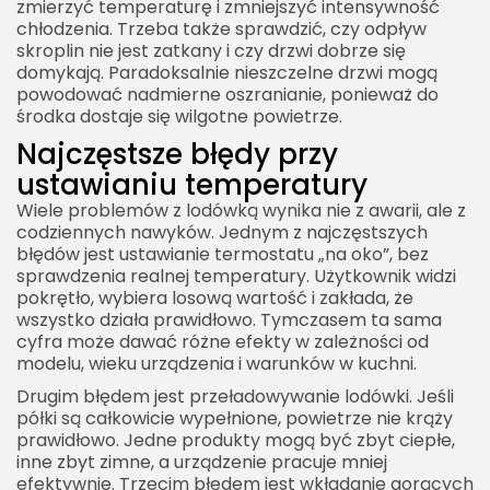
zmierzyć temperaturę i zmniejszyć intensywność
chłodzenia. Trzeba także sprawdzić, czy odpływ
skroplin nie jest zatkany i czy drzwi dobrze się
domykają. Paradoksalnie nieszczelne drzwi mogą
powodować nadmierne oszranianie, ponieważ do
środka dostaje się wilgotne powietrze.
Najczęstsze błędy przy
ustawianiu temperatury
Wiele problemów z lodówką wynika nie z awarii, ale z
codziennych nawyków. Jednym z najczęstszych
błędów jest ustawianie termostatu „na oko”, bez
sprawdzenia realnej temperatury. Użytkownik widzi
pokrętło, wybiera losową wartość i zakłada, że
wszystko działa prawidłowo. Tymczasem ta sama
cyfra może dawać różne efekty w zależności od
modelu, wieku urządzenia i warunków w kuchni.
Drugim błędem jest przeładowywanie lodówki. Jeśli
półki są całkowicie wypełnione, powietrze nie krąży
prawidłowo. Jedne produkty mogą być zbyt ciepłe,
inne zbyt zimne, a urządzenie pracuje mniej
efektywnie. Trzecim błędem jest wkładanie gorących