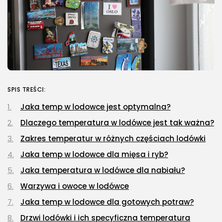
SPIS TREŚCI:
Jaka temp w lodowce jest optymalna?
Dlaczego temperatura w lodówce jest tak ważna?
Zakres temperatur w różnych częściach lodówki
Jaka temp w lodowce dla mięsa i ryb?
Jaka temperatura w lodówce dla nabiału?
Warzywa i owoce w lodówce
Jaka temp w lodowce dla gotowych potraw?
Drzwi lodówki i ich specyficzna temperatura