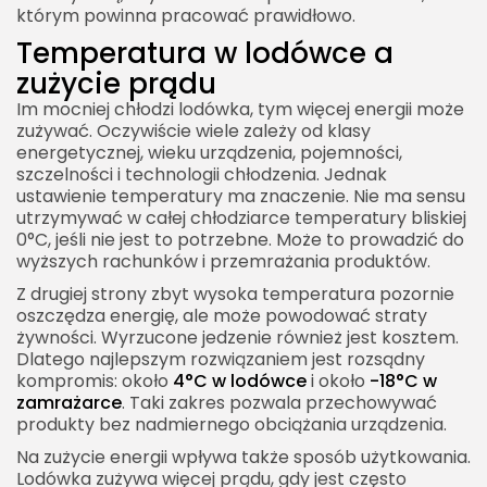
którym powinna pracować prawidłowo.
Temperatura w lodówce a
zużycie prądu
Im mocniej chłodzi lodówka, tym więcej energii może
2026 Akademia Internetu Wszelkie prawa
zużywać. Oczywiście wiele zależy od klasy
zastrzeżone. Treści umieszczone na stronie
energetycznej, wieku urządzenia, pojemności,
chronione są prawem autorskim.
szczelności i technologii chłodzenia. Jednak
ustawienie temperatury ma znaczenie. Nie ma sensu
utrzymywać w całej chłodziarce temperatury bliskiej
0°C, jeśli nie jest to potrzebne. Może to prowadzić do
wyższych rachunków i przemrażania produktów.
Z drugiej strony zbyt wysoka temperatura pozornie
oszczędza energię, ale może powodować straty
żywności. Wyrzucone jedzenie również jest kosztem.
Dlatego najlepszym rozwiązaniem jest rozsądny
kompromis: około
4°C w lodówce
i około
-18°C w
zamrażarce
. Taki zakres pozwala przechowywać
produkty bez nadmiernego obciążania urządzenia.
Na zużycie energii wpływa także sposób użytkowania.
Lodówka zużywa więcej prądu, gdy jest często