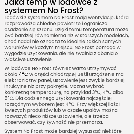
Jaka temp w lodowce z
systemem No Frost?
Lodówki z systemem No Frost mają wentylację, która
rozprowadza chłodne powietrze i ogranicza
osadzanie się szronu. Dzięki temu temperatura może
być bardziej równomierna niż w starszych modelach,
choć nadal nie oznacza to idealnie takich samych
warunków w każdym miejscu. No Frost pomaga w
wygodzie użytkowania, ale nie zwalnia z dbania o
właściwe ustawienie.
W lodówce No Frost również warto utrzymywać
około
4°C
w części chłodzącej. Jeśli urządzenie ma
elektroniczny panel, ustawienie jest zwykle bardziej
intuicyjne niż przy pokrętle. Można wybrać
konkretną temperaturę, na przykład 3°C, 4°C albo
5°C. Dla codziennego użytkowania najczęściej
rozsądnym wyborem jest 4°C. Przy większej ilości
świeżych produktów lub w czasie upałów można
rozważyć nieco niższe ustawienie, ale trzeba
obserwować, czy żywność nie przemarza.
System No Frost może bardziej wysuszać niektóre