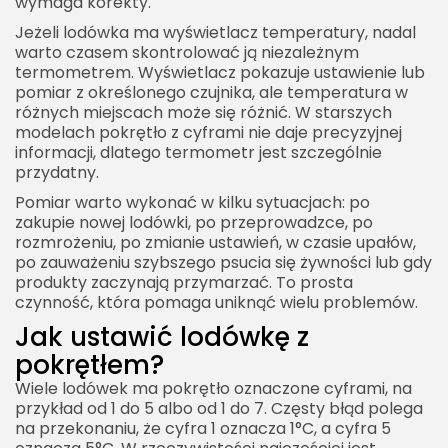
wymaga korekty.
Jeżeli lodówka ma wyświetlacz temperatury, nadal
warto czasem skontrolować ją niezależnym
termometrem. Wyświetlacz pokazuje ustawienie lub
pomiar z określonego czujnika, ale temperatura w
różnych miejscach może się różnić. W starszych
modelach pokrętło z cyframi nie daje precyzyjnej
informacji, dlatego termometr jest szczególnie
przydatny.
Pomiar warto wykonać w kilku sytuacjach: po
zakupie nowej lodówki, po przeprowadzce, po
rozmrożeniu, po zmianie ustawień, w czasie upałów,
po zauważeniu szybszego psucia się żywności lub gdy
produkty zaczynają przymarzać. To prosta
czynność, która pomaga uniknąć wielu problemów.
Jak ustawić lodówkę z
pokrętłem?
Wiele lodówek ma pokrętło oznaczone cyframi, na
przykład od 1 do 5 albo od 1 do 7. Częsty błąd polega
na przekonaniu, że cyfra 1 oznacza 1°C, a cyfra 5