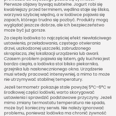
Pierwsze objawy bywają subtelne. Jogurt robi się
kwaśniejszy przed terminem, wędlina staje się śliska,
warzywa szybciej więdną, a w lodówce pojawia się
zapach, którego trudno się pozbyć. Produkty mogą
wyglądać jeszcze dobrze, ale ich bezpieczeństwo
może być już gorsze.
Za ciepła lodówka to najczęściej efekt niewłaściwego
ustawienia, przeładowania, częstego otwierania
drzwi, uszkodzonej uszczelki, zabrudzonego
skraplacza, złej lokalizacji urządzenia lub awarii.
Czasem problem pojawia się latem, gdy kuchnia jest
bardzo ciepła, a lodówka stoi blisko piekarnika,
grzejnika lub nasłonecznionego okna. Urządzenie
musi wtedy pracować intensywniej, a mimo to może
nie utrzymywać stabilnej temperatury.
Jeżeli termometr pokazuje stale powyżej 5°C–6°C w
środkowej części lodówki, warto skorygować
ustawienia i sprawdzić podstawowe przyczyny. Jeżeli
mimo zmiany termostatu temperatura nie spada,
może być konieczny serwis. Nie należy ignorować
problemu, ponieważ lodówka ma chronić żywność