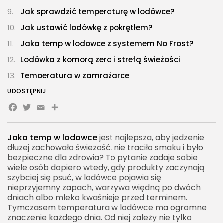
Jak sprawdzić temperaturę w lodówce?
Jak ustawić lodówkę z pokrętłem?
Jaka temp w lodowce z systemem No Frost?
Lodówka z komorą zero i strefą świeżości
Temperatura w zamrażarce
Co się dzieje, gdy w lodówce jest za ciepło?
UDOSTĘPNIJ
Facebook
Twitter
Email
Share
Co się dzieje, gdy w lodówce jest za zimno?
Najczęstsze błędy przy ustawianiu temperatury
Jaka temp w lodowce
jest najlepsza, aby jedzenie
Jak układać produkty w lodówce?
dłużej zachowało świeżość, nie traciło smaku i było
Wpływ temperatury otoczenia na pracę lodówki
bezpieczne dla zdrowia? To pytanie zadaje sobie
wiele osób dopiero wtedy, gdy produkty zaczynają
Temperatura w lodówce a zużycie prądu
szybciej się psuć, w lodówce pojawia się
nieprzyjemny zapach, warzywa więdną po dwóch
Jak dbać o stabilną temperaturę w lodówce?
dniach albo mleko kwaśnieje przed terminem.
Uszczelka drzwi a temperatura w lodówce
Tymczasem temperatura w lodówce ma ogromne
znaczenie każdego dnia. Od niej zależy nie tylko
Szron, lód i skropliny w lodówce