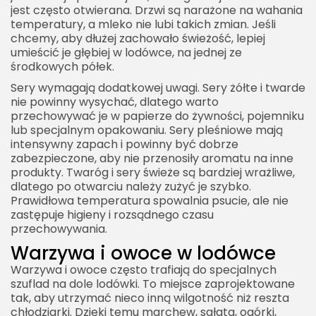
jest często otwierana. Drzwi są narażone na wahania
temperatury, a mleko nie lubi takich zmian. Jeśli
chcemy, aby dłużej zachowało świeżość, lepiej
umieścić je głębiej w lodówce, na jednej ze
środkowych półek.
Sery wymagają dodatkowej uwagi. Sery żółte i twarde
nie powinny wysychać, dlatego warto
przechowywać je w papierze do żywności, pojemniku
lub specjalnym opakowaniu. Sery pleśniowe mają
intensywny zapach i powinny być dobrze
zabezpieczone, aby nie przenosiły aromatu na inne
produkty. Twaróg i sery świeże są bardziej wrażliwe,
dlatego po otwarciu należy zużyć je szybko.
Prawidłowa temperatura spowalnia psucie, ale nie
zastępuje higieny i rozsądnego czasu
przechowywania.
Warzywa i owoce w lodówce
Warzywa i owoce często trafiają do specjalnych
szuflad na dole lodówki. To miejsce zaprojektowane
tak, aby utrzymać nieco inną wilgotność niż reszta
chłodziarki. Dzięki temu marchew, sałata, ogórki,