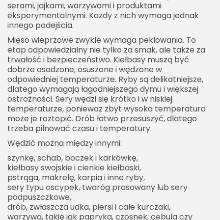
serami, jajkami, warzywami i produktami
eksperymentalnymi. Każdy z nich wymaga jednak
innego podejścia.
Mięso wieprzowe zwykle wymaga peklowania. To
etap odpowiedzialny nie tylko za smak, ale także za
trwałość i bezpieczeństwo. Kiełbasy muszą być
dobrze osadzone, osuszone i wędzone w
odpowiedniej temperaturze. Ryby są delikatniejsze,
dlatego wymagają łagodniejszego dymu i większej
ostrożności. Sery wędzi się krótko i w niskiej
temperaturze, ponieważ zbyt wysoka temperatura
może je roztopić. Drób łatwo przesuszyć, dlatego
trzeba pilnować czasu i temperatury.
Wędzić można między innymi:
szynkę, schab, boczek i karkówkę,
kiełbasy swojskie i cienkie kiełbaski,
pstrąga, makrelę, karpia i inne ryby,
sery typu oscypek, twaróg prasowany lub sery
podpuszczkowe,
drób, zwłaszcza udka, piersi i całe kurczaki,
warzywa, takie jak papryka, czosnek, cebula czy