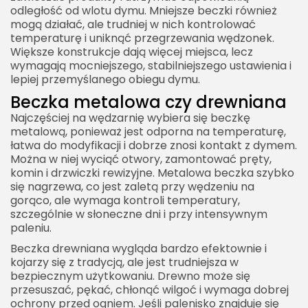
odległość od wlotu dymu. Mniejsze beczki również
mogą działać, ale trudniej w nich kontrolować
temperaturę i uniknąć przegrzewania wędzonek.
Większe konstrukcje dają więcej miejsca, lecz
wymagają mocniejszego, stabilniejszego ustawienia i
lepiej przemyślanego obiegu dymu.
Beczka metalowa czy drewniana
Najczęściej na wędzarnię wybiera się beczkę
metalową, ponieważ jest odporna na temperaturę,
łatwa do modyfikacji i dobrze znosi kontakt z dymem.
Można w niej wyciąć otwory, zamontować pręty,
komin i drzwiczki rewizyjne. Metalowa beczka szybko
się nagrzewa, co jest zaletą przy wędzeniu na
gorąco, ale wymaga kontroli temperatury,
szczególnie w słoneczne dni i przy intensywnym
paleniu.
Beczka drewniana wygląda bardzo efektownie i
kojarzy się z tradycją, ale jest trudniejsza w
bezpiecznym użytkowaniu. Drewno może się
przesuszać, pękać, chłonąć wilgoć i wymaga dobrej
ochrony przed ogniem. Jeśli palenisko znajduje się