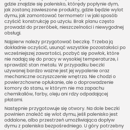
gdzie znajdzie się palenisko, którędy popłynie dym,
jak zostaną zawieszone produkty, gdzie będzie wylot
dymu, jak zamontować termometr i w jaki sposób
czyścić konstrukcję po użyciu. Brak planu często
prowadzi do przeróbek, nieszczelności i niewygodnej
obsługi.
Najpierw należy przygotować beczkę. Trzeba ją
dokładnie oczyścić, usunąć wszystkie pozostałości po
wcześniejszej zawartości, pozbyć się powłok, które
nie nadają się do pracy w wysokiej temperaturze, i
sprawdzić stan metalu. W przypadku beczki
używanej bardzo ważne jest jej wypalenie oraz
mechaniczne oczyszczenie wnętrza. Nie chodzi o
powierzchowne opłukanie, ale o doprowadzenie
komory do stanu, w którym nie ma zapachu
chemikaliów, farby, oleju ani rdzy odpadającej
płatami.
Następnie przygotowuje się otwory. Na dole beczki
powinien znaleźć się wlot dymu, jeśli palenisko jest
oddalone, albo przestrzeń umożliwiająca dopływ
dymu z paleniska bezpośredniego. U góry potrzebny