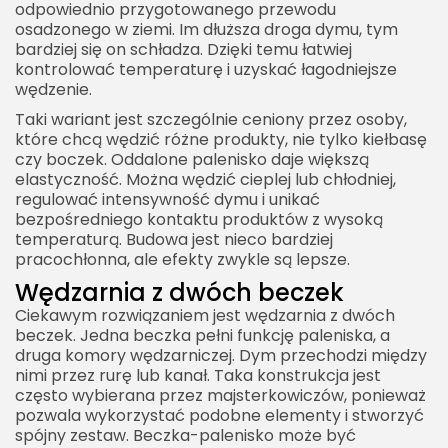
odpowiednio przygotowanego przewodu
osadzonego w ziemi. Im dłuższa droga dymu, tym
bardziej się on schładza. Dzięki temu łatwiej
kontrolować temperaturę i uzyskać łagodniejsze
wędzenie.
Taki wariant jest szczególnie ceniony przez osoby,
które chcą wędzić różne produkty, nie tylko kiełbasę
czy boczek. Oddalone palenisko daje większą
elastyczność. Można wędzić cieplej lub chłodniej,
regulować intensywność dymu i unikać
bezpośredniego kontaktu produktów z wysoką
temperaturą. Budowa jest nieco bardziej
pracochłonna, ale efekty zwykle są lepsze.
Wędzarnia z dwóch beczek
Ciekawym rozwiązaniem jest wędzarnia z dwóch
beczek. Jedna beczka pełni funkcję paleniska, a
druga komory wędzarniczej. Dym przechodzi między
nimi przez rurę lub kanał. Taka konstrukcja jest
często wybierana przez majsterkowiczów, ponieważ
pozwala wykorzystać podobne elementy i stworzyć
spójny zestaw. Beczka-palenisko może być