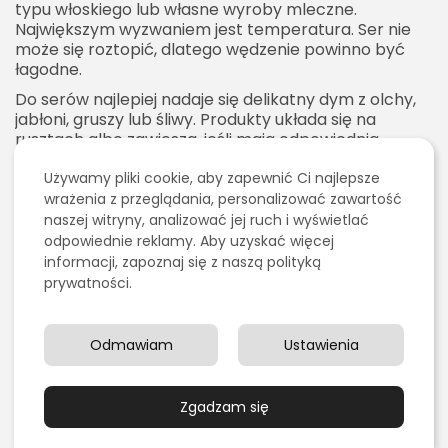
typu włoskiego lub własne wyroby mleczne.
Największym wyzwaniem jest temperatura. Ser nie
może się roztopić, dlatego wędzenie powinno być
łagodne.
Do serów najlepiej nadaje się delikatny dym z olchy,
jabłoni, gruszy lub śliwy. Produkty układa się na
rusztach albo zawiesza, jeśli mają odpowiednią
formę. Powierzchnia sera powinna być sucha. Mokry
Używamy pliki cookie, aby zapewnić Ci najlepsze
ser może złapać nierówny kolor i gorzkawy posmak.
Czas wędzenia zależy od rodzaju sera, jego wielkości i
wrażenia z przeglądania, personalizować zawartość
oczekiwanego aromatu.
naszej witryny, analizować jej ruch i wyświetlać
odpowiednie reklamy. Aby uzyskać więcej
Wędzone sery są doskonałe na kanapki, deskę
informacji, zapoznaj się z naszą polityką
przekąsek, do sałatek, zapiekanek i dań z grilla. Dla
prywatności.
wielu osób to jeden z najlepszych powodów, aby
mieć nawet małą wędzarnię ogrodową. W
przeciwieństwie do mięs, sery nie wymagają długiego
Odmawiam
Ustawienia
peklowania, więc można je przygotować stosunkowo
szybko.
Najczęstsze błędy podczas
Zgadzam się
korzystania z wędzarni z beczki