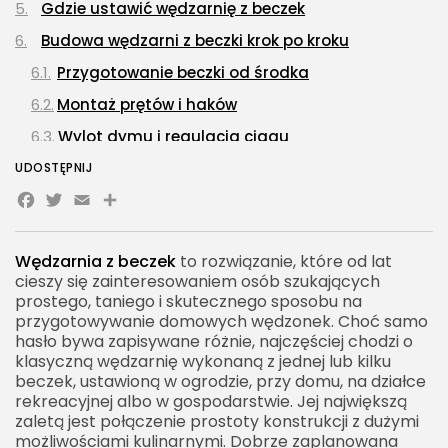
Gdzie ustawić wędzarnię z beczek
Budowa wędzarni z beczki krok po kroku
Przygotowanie beczki od środka
Montaż prętów i haków
Wylot dymu i regulacja ciągu
Palenisko do wędzarni z beczek
UDOSTĘPNIJ
Facebook
Twitter
Email
Share
Kanał dymowy w wędzarni z beczki
Jakie drewno wybrać do wędzenia
Wędzarnia z beczek
to rozwiązanie, które od lat
Temperatura wędzenia w wędzarni z beczki
cieszy się zainteresowaniem osób szukających
Osuszanie produktów przed wędzeniem
prostego, taniego i skutecznego sposobu na
przygotowywanie domowych wędzonek. Choć samo
Co można wędzić w wędzarni z beczek
hasło bywa zapisywane różnie, najczęściej chodzi o
klasyczną wędzarnię wykonaną z jednej lub kilku
Wędzenie mięsa w beczce
beczek, ustawioną w ogrodzie, przy domu, na działce
Wędzenie kiełbasy w wędzarni z beczki
rekreacyjnej albo w gospodarstwie. Jej największą
zaletą jest połączenie prostoty konstrukcji z dużymi
Wędzenie ryb w beczce
możliwościami kulinarnymi. Dobrze zaplanowana