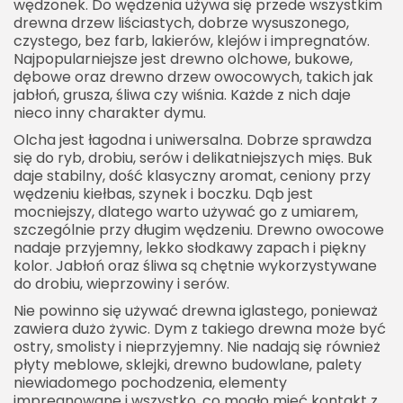
wędzonek. Do wędzenia używa się przede wszystkim
drewna drzew liściastych, dobrze wysuszonego,
czystego, bez farb, lakierów, klejów i impregnatów.
Najpopularniejsze jest drewno olchowe, bukowe,
dębowe oraz drewno drzew owocowych, takich jak
jabłoń, grusza, śliwa czy wiśnia. Każde z nich daje
nieco inny charakter dymu.
Olcha jest łagodna i uniwersalna. Dobrze sprawdza
się do ryb, drobiu, serów i delikatniejszych mięs. Buk
daje stabilny, dość klasyczny aromat, ceniony przy
wędzeniu kiełbas, szynek i boczku. Dąb jest
mocniejszy, dlatego warto używać go z umiarem,
szczególnie przy długim wędzeniu. Drewno owocowe
nadaje przyjemny, lekko słodkawy zapach i piękny
kolor. Jabłoń oraz śliwa są chętnie wykorzystywane
do drobiu, wieprzowiny i serów.
Nie powinno się używać drewna iglastego, ponieważ
zawiera dużo żywic. Dym z takiego drewna może być
ostry, smolisty i nieprzyjemny. Nie nadają się również
płyty meblowe, sklejki, drewno budowlane, palety
niewiadomego pochodzenia, elementy
impregnowane i wszystko, co mogło mieć kontakt z