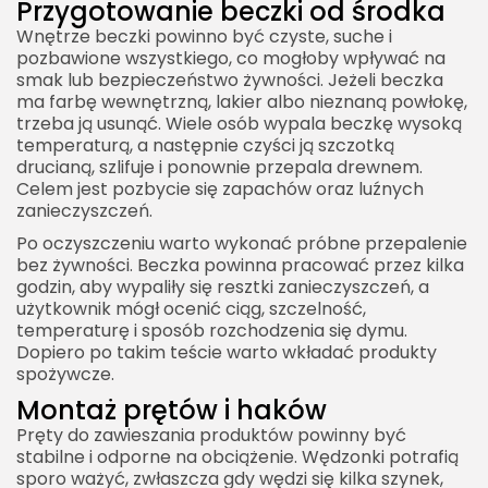
Przygotowanie beczki od środka
Wnętrze beczki powinno być czyste, suche i
pozbawione wszystkiego, co mogłoby wpływać na
smak lub bezpieczeństwo żywności. Jeżeli beczka
ma farbę wewnętrzną, lakier albo nieznaną powłokę,
trzeba ją usunąć. Wiele osób wypala beczkę wysoką
temperaturą, a następnie czyści ją szczotką
drucianą, szlifuje i ponownie przepala drewnem.
Celem jest pozbycie się zapachów oraz luźnych
zanieczyszczeń.
Po oczyszczeniu warto wykonać próbne przepalenie
bez żywności. Beczka powinna pracować przez kilka
godzin, aby wypaliły się resztki zanieczyszczeń, a
użytkownik mógł ocenić ciąg, szczelność,
temperaturę i sposób rozchodzenia się dymu.
Dopiero po takim teście warto wkładać produkty
spożywcze.
Montaż prętów i haków
Pręty do zawieszania produktów powinny być
stabilne i odporne na obciążenie. Wędzonki potrafią
sporo ważyć, zwłaszcza gdy wędzi się kilka szynek,