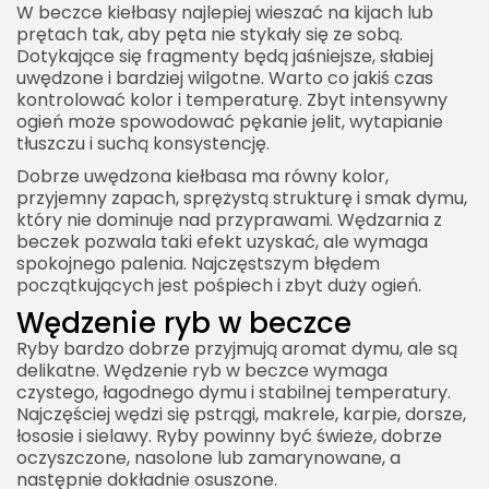
W beczce kiełbasy najlepiej wieszać na kijach lub
prętach tak, aby pęta nie stykały się ze sobą.
Dotykające się fragmenty będą jaśniejsze, słabiej
uwędzone i bardziej wilgotne. Warto co jakiś czas
kontrolować kolor i temperaturę. Zbyt intensywny
ogień może spowodować pękanie jelit, wytapianie
tłuszczu i suchą konsystencję.
Dobrze uwędzona kiełbasa ma równy kolor,
przyjemny zapach, sprężystą strukturę i smak dymu,
który nie dominuje nad przyprawami. Wędzarnia z
beczek pozwala taki efekt uzyskać, ale wymaga
spokojnego palenia. Najczęstszym błędem
początkujących jest pośpiech i zbyt duży ogień.
Wędzenie ryb w beczce
Ryby bardzo dobrze przyjmują aromat dymu, ale są
delikatne. Wędzenie ryb w beczce wymaga
czystego, łagodnego dymu i stabilnej temperatury.
Najczęściej wędzi się pstrągi, makrele, karpie, dorsze,
łososie i sielawy. Ryby powinny być świeże, dobrze
oczyszczone, nasolone lub zamarynowane, a
następnie dokładnie osuszone.