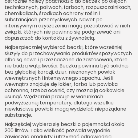
ostrożnie należy podchodzić do beczek po olejach
technicznych, paliwach, farbach, rozpuszczalnikach,
chemikaliach, środkach ochrony roślin i
substancjach przemysłowych. Nawet po
intensywnym czyszczeniu mogą pozostawać w nich
związki, których nie powinno się podgrzewać ani
dopuszczać do kontaktu z żywnością.
Najbezpieczniej wybierać beczki, które wcześniej
służyły do przechowywania produktów spożywczych
albo są nowe i przeznaczone do zastosowań, które
nie budzą wątpliwości. Beczka powinna być solidna,
bez głębokiej korozji, dziur, nieznanych powłok
wewnętrznych i intensywnego zapachu. Jeśli
wewnątrz znajduje się lakier, farba lub powłoka
ochronna, trzeba ocenić, czy można ją całkowicie
usunąć. Wędzarnia pracuje w warunkach
podwyższonej temperatury, dlatego wszelkie
niewłaściwe powłoki mogą wydzielać niepożądane
substancje.
Najczęściej wybiera się beczki o pojemności około
200 litrów. Taka wielkość pozwala wygodnie
zawieszać produkty i utrzymać odpowiednią