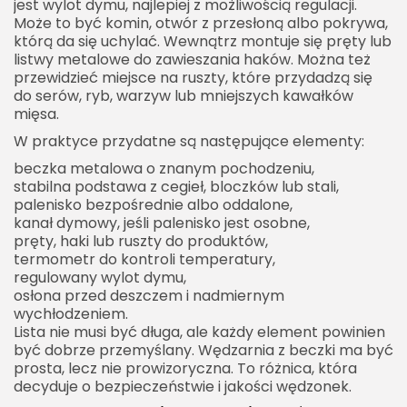
jest wylot dymu, najlepiej z możliwością regulacji.
Może to być komin, otwór z przesłoną albo pokrywa,
którą da się uchylać. Wewnątrz montuje się pręty lub
listwy metalowe do zawieszania haków. Można też
przewidzieć miejsce na ruszty, które przydadzą się
do serów, ryb, warzyw lub mniejszych kawałków
mięsa.
W praktyce przydatne są następujące elementy:
beczka metalowa o znanym pochodzeniu,
stabilna podstawa z cegieł, bloczków lub stali,
palenisko bezpośrednie albo oddalone,
kanał dymowy, jeśli palenisko jest osobne,
pręty, haki lub ruszty do produktów,
termometr do kontroli temperatury,
regulowany wylot dymu,
osłona przed deszczem i nadmiernym
wychłodzeniem.
Lista nie musi być długa, ale każdy element powinien
być dobrze przemyślany. Wędzarnia z beczki ma być
prosta, lecz nie prowizoryczna. To różnica, która
decyduje o bezpieczeństwie i jakości wędzonek.