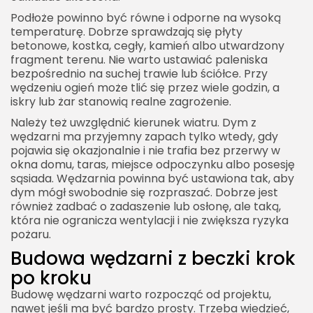
Podłoże powinno być równe i odporne na wysoką
temperaturę. Dobrze sprawdzają się płyty
betonowe, kostka, cegły, kamień albo utwardzony
fragment terenu. Nie warto ustawiać paleniska
bezpośrednio na suchej trawie lub ściółce. Przy
wędzeniu ogień może tlić się przez wiele godzin, a
iskry lub żar stanowią realne zagrożenie.
Należy też uwzględnić kierunek wiatru. Dym z
wędzarni ma przyjemny zapach tylko wtedy, gdy
pojawia się okazjonalnie i nie trafia bez przerwy w
okna domu, taras, miejsce odpoczynku albo posesję
sąsiada. Wędzarnia powinna być ustawiona tak, aby
dym mógł swobodnie się rozpraszać. Dobrze jest
również zadbać o zadaszenie lub osłonę, ale taką,
która nie ogranicza wentylacji i nie zwiększa ryzyka
pożaru.
Budowa wędzarni z beczki krok
po kroku
Budowę wędzarni warto rozpocząć od projektu,
nawet jeśli ma być bardzo prosty. Trzeba wiedzieć,