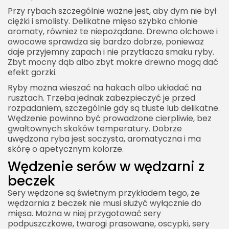
Przy rybach szczególnie ważne jest, aby dym nie był
ciężki i smolisty. Delikatne mięso szybko chłonie
aromaty, również te niepożądane. Drewno olchowe i
owocowe sprawdza się bardzo dobrze, ponieważ
daje przyjemny zapach i nie przytłacza smaku ryby.
2026 Akademia Internetu Wszelkie prawa
Zbyt mocny dąb albo zbyt mokre drewno mogą dać
zastrzeżone. Treści umieszczone na stronie
efekt gorzki.
chronione są prawem autorskim.
Ryby można wieszać na hakach albo układać na
rusztach. Trzeba jednak zabezpieczyć je przed
rozpadaniem, szczególnie gdy są tłuste lub delikatne.
Wędzenie powinno być prowadzone cierpliwie, bez
gwałtownych skoków temperatury. Dobrze
uwędzona ryba jest soczysta, aromatyczna i ma
skórę o apetycznym kolorze.
Wędzenie serów w wędzarni z
beczek
Sery wędzone są świetnym przykładem tego, że
wędzarnia z beczek nie musi służyć wyłącznie do
mięsa. Można w niej przygotować sery
podpuszczkowe, twarogi prasowane, oscypki, sery