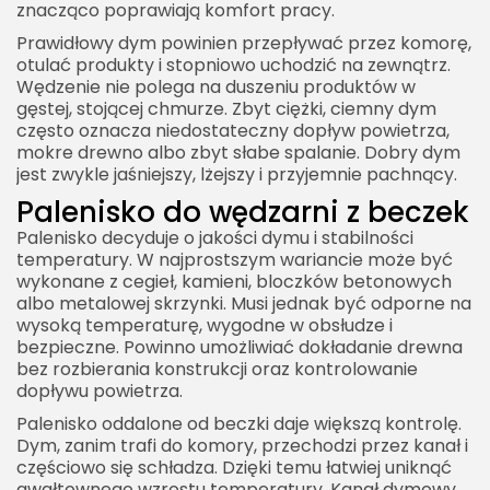
znacząco poprawiają komfort pracy.
Prawidłowy dym powinien przepływać przez komorę,
otulać produkty i stopniowo uchodzić na zewnątrz.
Wędzenie nie polega na duszeniu produktów w
gęstej, stojącej chmurze. Zbyt ciężki, ciemny dym
często oznacza niedostateczny dopływ powietrza,
mokre drewno albo zbyt słabe spalanie. Dobry dym
jest zwykle jaśniejszy, lżejszy i przyjemnie pachnący.
Palenisko do wędzarni z beczek
Palenisko decyduje o jakości dymu i stabilności
temperatury. W najprostszym wariancie może być
wykonane z cegieł, kamieni, bloczków betonowych
albo metalowej skrzynki. Musi jednak być odporne na
wysoką temperaturę, wygodne w obsłudze i
bezpieczne. Powinno umożliwiać dokładanie drewna
bez rozbierania konstrukcji oraz kontrolowanie
dopływu powietrza.
Palenisko oddalone od beczki daje większą kontrolę.
Dym, zanim trafi do komory, przechodzi przez kanał i
częściowo się schładza. Dzięki temu łatwiej uniknąć
gwałtownego wzrostu temperatury. Kanał dymowy