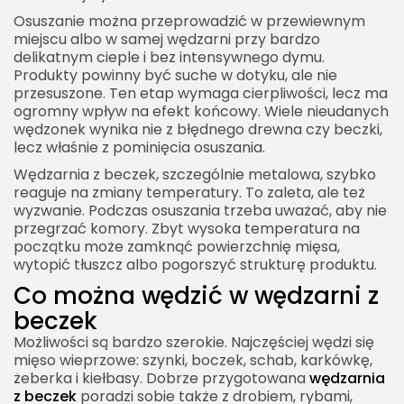
Osuszanie można przeprowadzić w przewiewnym
miejscu albo w samej wędzarni przy bardzo
delikatnym cieple i bez intensywnego dymu.
Produkty powinny być suche w dotyku, ale nie
przesuszone. Ten etap wymaga cierpliwości, lecz ma
ogromny wpływ na efekt końcowy. Wiele nieudanych
wędzonek wynika nie z błędnego drewna czy beczki,
lecz właśnie z pominięcia osuszania.
Wędzarnia z beczek, szczególnie metalowa, szybko
reaguje na zmiany temperatury. To zaleta, ale też
wyzwanie. Podczas osuszania trzeba uważać, aby nie
przegrzać komory. Zbyt wysoka temperatura na
początku może zamknąć powierzchnię mięsa,
wytopić tłuszcz albo pogorszyć strukturę produktu.
Co można wędzić w wędzarni z
beczek
Możliwości są bardzo szerokie. Najczęściej wędzi się
mięso wieprzowe: szynki, boczek, schab, karkówkę,
żeberka i kiełbasy. Dobrze przygotowana
wędzarnia
z beczek
poradzi sobie także z drobiem, rybami,