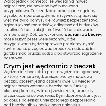
Warto jednak pamiętać, że wędzarnia, nawet
rozwiązanie na lata
najprostsza, nie powinna być budowana
przypadkowo. To urządzenie pracujące z ogniem,
wysoką temperaturą, dymem i żywnością. Liczy się
więc nie tylko pomysł, ale również bezpieczeństwo,
higiena, jakość materiałów, odległość od budynków,
stabilność konstrukcji i możliwość kontrolowania
temperatury. Dobrze wykonana
wędzarnia z beczek
może służyć przez wiele sezonów, a źle
przygotowana będzie sprawiać problemy: dymić
zbyt mocno, przegrzewać produkty, nadawać im
gorzki smak, brudzić sadzą albo stwarzać zagrożenie
pożarowe.
Czym jest wędzarnia z beczek
Wędzarnia z beczek to prosta wędzarnia ogrodowa,
w której komorę wędzarniczą tworzy metalowa
beczka, czasem jedna, czasem dwie lub więcej. W
najprostszym wariancie beczka pełni funkcję
pionowej komory, w której zawiesza się produkty
przeznaczone do wędzenia. Dym doprowadzany jest
od dołu, z paleniska umieszczonego bezpośrednio
pod beczką albo z oddzielnego paleniska