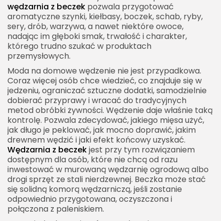
Wędzenie serów w wędzarni z beczek
wędzarnia z beczek
pozwala przygotować
aromatyczne szynki, kiełbasy, boczek, schab, ryby,
Najczęstsze błędy podczas korzystania z
sery, drób, warzywa, a nawet niektóre owoce,
wędzarni z beczki
nadając im głęboki smak, trwałość i charakter,
którego trudno szukać w produktach
Higiena w domowej wędzarni
przemysłowych.
Bezpieczeństwo użytkowania wędzarni z beczek
Moda na domowe wędzenie nie jest przypadkowa.
Wędzarnia z beczek a smak domowych wyrobów
Coraz więcej osób chce wiedzieć, co znajduje się w
jedzeniu, ograniczać sztuczne dodatki, samodzielnie
Czy wędzarnia z beczek nadaje się dla
dobierać przyprawy i wracać do tradycyjnych
początkujących
metod obróbki żywności. Wędzenie daje właśnie taką
kontrolę. Pozwala zdecydować, jakiego mięsa użyć,
Jak ulepszyć prostą wędzarnię z beczki
jak długo je peklować, jak mocno doprawić, jakim
Koszt budowy wędzarni z beczek
drewnem wędzić i jaki efekt końcowy uzyskać.
Wędzarnia z beczek
jest przy tym rozwiązaniem
Wędzarnia z beczek w ogrodzie i na działce
dostępnym dla osób, które nie chcą od razu
inwestować w murowaną wędzarnię ogrodową albo
Konserwacja wędzarni z beczek
drogi sprzęt ze stali nierdzewnej. Beczka może stać
Wędzenie jako tradycja i sposób na lepszą jakość
się solidną komorą wędzarniczą, jeśli zostanie
jedzenia
odpowiednio przygotowana, oczyszczona i
połączona z paleniskiem.
Wędzarnia z beczek jako funkcjonalne