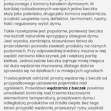
połączonego z komorą kanałem dymowym. W
bardziej rozbudowanych wersjach jedna beczka
służy jako palenisko, druga jako komora wędzarnicza,
a całość uzupełnia rura, deflektor, termometr, ruszty,
haki i regulowany wylot dymu.
Takie rozwiązanie jest popularne, ponieważ beczka
ma kształt naturalnie sprzyjający obiegowi dymu.
Jest wysoka, zamknięta, stosunkowo łatwa do
przerobienia i pozwala zawiesić produkty na różnych
poziomach. Przy odpowiedniej średnicy można w niej
wędzić zarówno kilka szynek, jak i większą partię
kiełbas. Jednocześnie beczka zajmuje mniej miejsca
niż duża wędzarnia murowana, dlatego dobrze
sprawdza się na działkach i w mniejszych ogrodach.
Trzeba jednak odróżnić prostą wędzarnię z beczki od
przypadkowego ustawienia pojemnika nad
ogniskiem. Prawdziwa
wędzarnia z beczek
powinna
umożliwiać kontrolę nad trzema kluczowymi
elementami: temperaturą, przepływem dymu i
odległością produktów od źródła ciepła. Bez tego
łatwo przypalić wędzonki, przesuszyć ryby, uzyskać