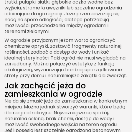
trutki, pułapki, siatki, głębokie oczka wodne bez
wyjścia, strome krawężniki lub szczelne ogrodzenia
odcinające drogi migracji. Jeże przemieszczają się
nocą na spore odległości, dlatego potrzebują
możliwości przechodzenia między ogrodami i
terenami zielonymi.
W ogrodzie przyjaznym jeżom warto ograniczyć
chemiczne opryski, zostawić fragmenty naturalnej
roślinności, zadbać o dostęp do wody i unikać
idealnej sterylności. Taki ogród nie musi wyglądać na
zaniedbany. Można połączyć estetykę z funkcją
ekologiczną, wyznaczając bardziej uporządkowane
strefy przy domu i naturalniejsze zakątki dla zwierząt.
Jak zachęcić jeża do
zamieszkania w ogrodzie
Nie da się zmusić jeża do zamieszkania w konkretnym
miejscu. Można jednak stworzyć warunki, które będą
dla niego atrakcyjne. Najważniejsze są spokój,
naturalna osłona, brak chemii, dostęp do wody i
możliwość swobodnego wejścia na teren ogrodu.
Jeśli posesja jest szczelnie ogrodzona betonowym