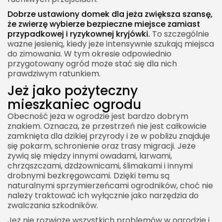
Dobrze ustawiony domek dla jeża zwiększa szansę,
że zwierzę wybierze bezpieczne miejsce zamiast
przypadkowej i ryzykownej kryjówki.
To szczególnie
ważne jesienią, kiedy jeże intensywnie szukają miejsca
do zimowania. W tym okresie odpowiednio
przygotowany ogród może stać się dla nich
prawdziwym ratunkiem.
Jeż jako pożyteczny
mieszkaniec ogrodu
Obecność jeża w ogrodzie jest bardzo dobrym
znakiem. Oznacza, że przestrzeń nie jest całkowicie
zamknięta dla dzikiej przyrody i że w pobliżu znajduje
się pokarm, schronienie oraz trasy migracji. Jeże
żywią się między innymi owadami, larwami,
chrząszczami, dżdżownicami, ślimakami i innymi
drobnymi bezkręgowcami. Dzięki temu są
naturalnymi sprzymierzeńcami ogrodników, choć nie
należy traktować ich wyłącznie jako narzędzia do
zwalczania szkodników.
Jeż nie rozwiąże wszystkich problemów w ogrodzie i