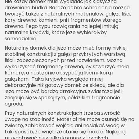
Nie każdy domek musi wyglądać jak klasyczna
drewniana budka. Bardzo dobre schronienia można
tworzyć także z naturalnych materiałów: gałęzi, liści,
kory, drewna, kamieni, pni i fragmentów starego
drewna. Tego typu rozwiązania najlepiej imitują
naturalne kryjówki, które jeże wybierałyby
samodzielnie.
Naturalny domek dla jeża może mieć formę niskiej,
stabilnej konstrukcji z gałęzi przykrytych warstwą
liści i zabezpieczonych przed rozwianiem. Można
wykorzystać fragmenty drewna, by stworzyć małą
komorę, a następnie obsypać ją liśćmi, korą i
gałązkami. Taka kryjówka wygląda mniej
dekoracyjnie niż gotowy domek ze sklepu, ale dla
jeża może być bardzo atrakcyjna, zwłaszcza jeśli
znajduje się w spokojnym, półdzikim fragmencie
ogrodu.
Przy naturalnych konstrukcjach trzeba zwrócić
uwagę na stabilność. Materiał nie może osunąć się na
zwierzę, zablokować wejścia ani nasiąkać wodą w
taki sposób, że wnętrze stanie się mokre. Najlepiej
przygotować niewielką komorę z trwałych