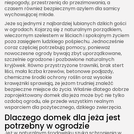
niepogody, przestrzenią do przezimowania, a
Czy domek dla jeża trzeba czyścić
czasem również bezpiecznym azylem dla samicy
wychowującej młode.
Domek dla jeża w małym ogrodzie
Jeże są jednymi z najbardziej lubianych dzikich gości
Domek dla jeża w ogrodzie nowoczesnym
w ogrodach. Kojarzą się z naturalnym porządkiem,
wieczornym szelestem w liściach i spokojnym życiem
Domek dla jeża w ogrodzie naturalistycznym
poza zasięgiem ludzkiego pośpiechu. Jednocześnie
Domek dla jeża a dzieci
coraz częściej potrzebują pomocy, ponieważ
nowoczesne ogrody bywają zbyt uporządkowane,
Co zrobić, jeśli znajdziemy jeża w ogrodzie
szczelnie ogrodzone i pozbawione naturalnych
Jak zabezpieczyć ogród dla jeża
kryjówek. Równo przystrzyżone trawniki, brak stert
liści, mała liczba krzewów, betonowe podjazdy,
Domek dla jeża a przepisy i odpowiedzialność
chemiczne środki ochrony roślin oraz wysokie
krawężniki sprawiają, że jeżom trudniej znaleźć
Domek dla jeża jako element ekologicznego
bezpieczne miejsce do życia. Właśnie dlatego dobrze
ogrodu
zaprojektowany domek dla jeża może być nie tylko
Materiały, których lepiej unikać
ozdobą ogrodu, ale przede wszystkim realnym
wsparciem dla pożytecznego, dzikiego zwierzęcia.
Jak połączyć domek dla jeża z estetyką ogrodu
Dlaczego domek dla jeża jest
Domek dla jeża jako prezent
potrzebny w ogrodzie
Dlaczego jeż może nie korzystać z domku
Jeż w naturalnym środowisku szuka schronienia w