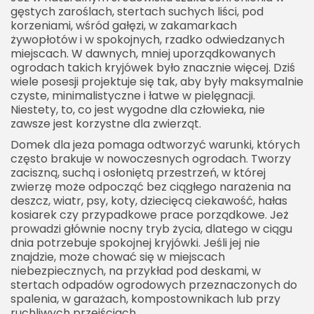
gęstych zaroślach, stertach suchych liści, pod
Domek dla jeża a sezonowe prace ogrodowe
korzeniami, wśród gałęzi, w zakamarkach
Domek dla jeża w pobliżu domu
żywopłotów i w spokojnych, rzadko odwiedzanych
miejscach. W dawnych, mniej uporządkowanych
Jak stworzyć przyjazne otoczenie wokół domku
ogrodach takich kryjówek było znacznie więcej. Dziś
Domek dla jeża jako część świadomego
wiele posesji projektuje się tak, aby były maksymalnie
czyste, minimalistyczne i łatwe w pielęgnacji.
projektowania ogrodu
Niestety, to, co jest wygodne dla człowieka, nie
Najważniejsze zasady, o których warto pamiętać
zawsze jest korzystne dla zwierząt.
Domek dla jeża jako mały gest o dużym
Domek dla jeża pomaga odtworzyć warunki, których
znaczeniu
często brakuje w nowoczesnych ogrodach. Tworzy
zaciszną, suchą i osłoniętą przestrzeń, w której
zwierzę może odpocząć bez ciągłego narażenia na
deszcz, wiatr, psy, koty, dziecięcą ciekawość, hałas
kosiarek czy przypadkowe prace porządkowe. Jeż
prowadzi głównie nocny tryb życia, dlatego w ciągu
dnia potrzebuje spokojnej kryjówki. Jeśli jej nie
znajdzie, może chować się w miejscach
niebezpiecznych, na przykład pod deskami, w
stertach odpadów ogrodowych przeznaczonych do
spalenia, w garażach, kompostownikach lub przy
ruchliwych przejściach.