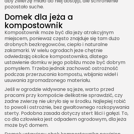
aby zwierzę miało do niej dostęp, ale schronienie
pozostało suche.
Domek dla jeża a
kompostownik
Kompostownik może być dla jeży atrakcyjnym
miejscem, ponieważ często znajduje się tam dużo
drobnych bezkręgowców, ciepło i naturalne
zakamarki. W wielu ogrodach jeże chętnie
odwiedzają okolice kompostownika, dlatego
ustawienie domku w jego pobliżu może być dobrym
pomysłem. Trzeba jednak zachować ostrożność
podczas przerzucania kompostu, wbijania wideł i
usuwania zgromadzonego materiału.
Jeśli w ogrodzie widywane są jeże, warto przed
pracami przy kompoście delikatnie sprawdzić, czy
żadne zwierzę nie ukryło się w środku. Najlepiej robić
to powoli i ostrożnie, bez gwałtownego rozkopywania
sterty. Podobna zasada dotyczy stert liści i gałęzi. To,
co dla człowieka jest odpadem ogrodowym, dla jeża
może być domem.