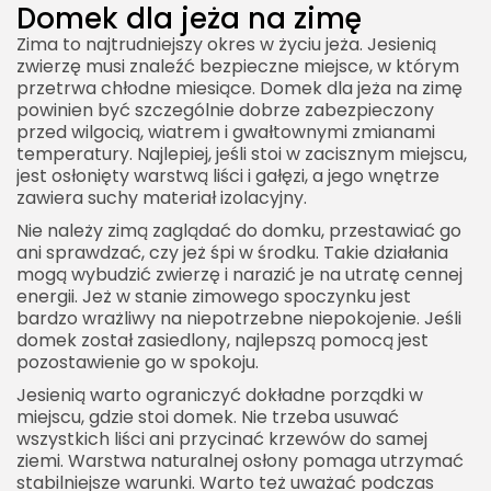
Domek dla jeża na zimę
Zima to najtrudniejszy okres w życiu jeża. Jesienią
zwierzę musi znaleźć bezpieczne miejsce, w którym
przetrwa chłodne miesiące. Domek dla jeża na zimę
powinien być szczególnie dobrze zabezpieczony
przed wilgocią, wiatrem i gwałtownymi zmianami
temperatury. Najlepiej, jeśli stoi w zacisznym miejscu,
jest osłonięty warstwą liści i gałęzi, a jego wnętrze
zawiera suchy materiał izolacyjny.
Nie należy zimą zaglądać do domku, przestawiać go
ani sprawdzać, czy jeż śpi w środku. Takie działania
mogą wybudzić zwierzę i narazić je na utratę cennej
energii. Jeż w stanie zimowego spoczynku jest
bardzo wrażliwy na niepotrzebne niepokojenie. Jeśli
domek został zasiedlony, najlepszą pomocą jest
pozostawienie go w spokoju.
Jesienią warto ograniczyć dokładne porządki w
miejscu, gdzie stoi domek. Nie trzeba usuwać
wszystkich liści ani przycinać krzewów do samej
ziemi. Warstwa naturalnej osłony pomaga utrzymać
stabilniejsze warunki. Warto też uważać podczas