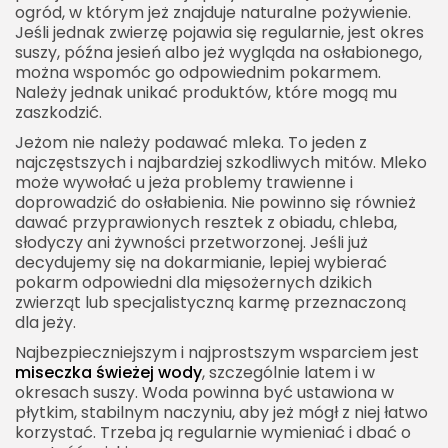
ogród, w którym jeż znajduje naturalne pożywienie.
Jeśli jednak zwierzę pojawia się regularnie, jest okres
suszy, późna jesień albo jeż wygląda na osłabionego,
można wspomóc go odpowiednim pokarmem.
Należy jednak unikać produktów, które mogą mu
zaszkodzić.
Jeżom nie należy podawać mleka. To jeden z
najczęstszych i najbardziej szkodliwych mitów. Mleko
może wywołać u jeża problemy trawienne i
doprowadzić do osłabienia. Nie powinno się również
dawać przyprawionych resztek z obiadu, chleba,
słodyczy ani żywności przetworzonej. Jeśli już
decydujemy się na dokarmianie, lepiej wybierać
pokarm odpowiedni dla mięsożernych dzikich
zwierząt lub specjalistyczną karmę przeznaczoną
dla jeży.
Najbezpieczniejszym i najprostszym wsparciem jest
miseczka świeżej wody
, szczególnie latem i w
okresach suszy. Woda powinna być ustawiona w
płytkim, stabilnym naczyniu, aby jeż mógł z niej łatwo
korzystać. Trzeba ją regularnie wymieniać i dbać o