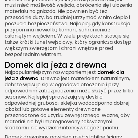
musi mieć możliwość wejścia, obrócenia się i ułożenia
materiału na gniazdo. Nie powinien być też
przesadnie duży, bo trudniej utrzymać w nim ciepło i
poczucie bezpieczeństwa. Najlepiej, gdy konstrukcja
przypomina niewielką komorę schronienia z
osłoniętym wejściem. W wielu projektach stosuje się
także krótki tunel wejściowy, który ogranicza dostęp
większym zwierzętom i chroni wnętrze przed
bezpośrednim wiatrem.
Domek dla jeża z drewna
Najpopularniejszym rozwiązaniem jest
domek dla
jeża z drewna
. Drewno jest materiałem naturalnym,
dobrze wpisuje się w ogrodowe otoczenie i przy
odpowiednim zabezpieczeniu może służyć przez kilka
sezonów. Najlepiej sprawdzają się deski o
odpowiedniej grubości, sklejka wodoodporna dobrej
jakości lub gotowe elementy drewniane
przeznaczone do użytku zewnętrznego. Ważne, aby
materiał nie był impregnowany toksycznymi
środkami i nie wydzielał intensywnego zapachu.
Domek drewniany powinien mieć stabilne ściany,