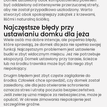
Domek ustawiony obok kompostownika powinien
być oddzielony od intensywnie przerzucanej strefy,
aby nie został przypadkowo uszkodzony. Warto
stworzyć obok spokojniejszy zakątek z krzewami,
liśćmi i naturalną ściółką.
Najczęstsze błędy przy
ustawianiu domku dla jeża
Wiele osób ma dobre intencje, ale popełnia błędy,
które sprawiają, że domek dla jeża nie spełnia swojej
funkcji. Najczęstszym problemem jest ustawienie
budki w zbyt widocznym miejscu. Jeż nie potrzebuje
ekspozycji. Domek ustawiony przy tarasie, ścieżce
lub na środku trawnika może być dla niego zbyt
niepokojący.
Drugim błędem jest zbyt częste zaglądanie do
środka. Człowiek chce sprawdzić, czy domek został
zasiedlony, ale dla jeża otwieranie schronienia
oznacza stres i utratę poczucia bezpieczeństwa.
Jeśli zwierzę uzna miejsce za niebezpieczne, może je
opuścić. W okresie zimowania niepokojenie jest
szczególnie groźne.