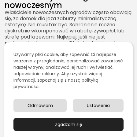
nowoczesnym
Właściciele nowoczesnych ogrodów często obawiają
się, że domek dla jeża zaburzy minimalistyczną
estetykę. Nie musi tak być. Schronienie można
dyskretnie wkomponować w rabatę, żywopłot lub
strefę pod krzewami. Najlepiej, jeśli nie jest
nadmiernie eksponowane. Dla jeża ukrycie jest
zaletą, a dla estetyki ogrodu oznacza to, że domek
Używamy pliki cookie, aby zapewnić Ci najlepsze
nie musi dominować w aranżacji.
wrażenia z przeglądania, personalizować zawartość
W nowoczesnym ogrodzie warto połączyć prostą
naszej witryny, analizować jej ruch i wyświetlać
formę domku z naturalnym otoczeniem. Drewniana
odpowiednie reklamy. Aby uzyskać więcej
skrzynka w neutralnym kolorze, ukryta częściowo
informacji, zapoznaj się z naszą polityką
pod liśćmi i gałęziami, może wyglądać spójnie nawet
prywatności.
w minimalistycznej przestrzeni. Ważne, aby nie
traktować jej jak dekoracyjnej figurki ustawionej na
widoku. Domek dla jeża powinien być przede
Odmawiam
Ustawienia
wszystkim funkcjonalny.
Dobrym pomysłem jest zaplanowanie jednej mniej
formalnej strefy biologicznej. Może to być fragment
Zgadzam się
przy ogrodzeniu, pas pod krzewami, naturalna
rabata z trawami i bylinami albo okolica