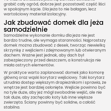
grabić cały ogród, dobrze jest pozostawić część liści
w spokojnym kącie. Dla jeża to nie bałagan, lecz
wartościowy materiał izolacyjny.
Jak zbudować domek dla jeża
samodzielnie
Samodzielne wykonanie domku dla jeża nie jest
bardzo trudne, ale wymaga staranności. Najprostszy
domek można zbudować z desek, tworząc niewielką
skrzynkę z wejściem i zdejmowanym lub otwieranym
dachem. Ważne jest jednak, aby dach był
zabezpieczony przed deszczem, a konstrukcja nie
miała ostrych elementów.
W praktyce warto zaplanować domek jako komorę
główną oraz wąski korytarz wejściowy. Taki korytarz
utrudnia dostęp większym drapieżnikom i sprawia, że
wnętrze jest bardziej osłonięte. Wejście powinno być
na tyle duże, aby jeż mógł swobodnie wejść, ale nie
tak duże, aby zachęcało koty lub inne większe
zwierzęta. Ściany powinny być solidne, a całość
stabilna.