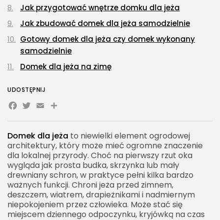
Jak przygotować wnętrze domku dla jeża
Jak zbudować domek dla jeża samodzielnie
Gotowy domek dla jeża czy domek wykonany
samodzielnie
Domek dla jeża na zimę
Domek dla jeża a bezpieczeństwo przed
UDOSTĘPNIJ
drapieżnikami
Facebook
Twitter
Email
Share
Domek dla jeża a ogród bez chemii
Jak zachęcić jeża do zamieszkania w ogrodzie
Domek dla jeża
to niewielki element ogrodowej
Czy dokarmiać jeża przy domku
architektury, który może mieć ogromne znaczenie
dla lokalnej przyrody. Choć na pierwszy rzut oka
Domek dla jeża i woda w ogrodzie
wygląda jak prosta budka, skrzynka lub mały
Domek dla jeża a kompostownik
drewniany schron, w praktyce pełni kilka bardzo
ważnych funkcji. Chroni jeża przed zimnem,
Najczęstsze błędy przy ustawianiu domku dla
deszczem, wiatrem, drapieżnikami i nadmiernym
jeża
niepokojeniem przez człowieka. Może stać się
miejscem dziennego odpoczynku, kryjówką na czas
Jak rozpoznać, że jeż korzysta z domku