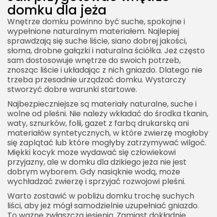
domku dla jeża
Wnętrze domku powinno być suche, spokojne i
wypełnione naturalnym materiałem. Najlepiej
sprawdzają się suche liście, siano dobrej jakości,
słoma, drobne gałązki i naturalna ściółka. Jeż często
sam dostosowuje wnętrze do swoich potrzeb,
znosząc liście i układając z nich gniazdo. Dlatego nie
trzeba przesadnie urządzać domku. Wystarczy
stworzyć dobre warunki startowe.
Najbezpieczniejsze są materiały naturalne, suche i
wolne od pleśni. Nie należy wkładać do środka tkanin,
waty, sznurków, folii, gazet z farbą drukarską ani
materiałów syntetycznych, w które zwierzę mogłoby
się zaplątać lub które mogłyby zatrzymywać wilgoć.
Miękki kocyk może wydawać się człowiekowi
przyjazny, ale w domku dla dzikiego jeża nie jest
dobrym wyborem. Gdy nasiąknie wodą, może
wychładzać zwierzę i sprzyjać rozwojowi pleśni.
Warto zostawić w pobliżu domku trochę suchych
liści, aby jeż mógł samodzielnie uzupełniać gniazdo.
To ważne zwłaszcza jesienią. Zamiast dokładnie