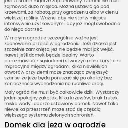
jeśli zostanie mądrze zaplanowany. Domek nie musi
zajmować dużo miejsca. Można ustawić go pod
krzewami, za rabatą, przy ogrodzeniu albo w cieniu
większej rośliny. Ważne, aby nie stał w miejscu
intensywnie użytkowanym i aby jeż mógł swobodnie
do niego dotrzeć.
2026 Akademia Internetu Wszelkie prawa
zastrzeżone. Treści umieszczone na stronie
W małym ogrodzie szczególnie ważne jest
chronione są prawem autorskim.
zachowanie przejść w ogrodzeniu. Jeśli działka jest
szczelnie zamknięta, jeż nie będzie miał jak wejść,
nawet jeśli domek będzie idealny. Warto
porozmawiać z sąsiadami i stworzyć małe korytarze
migracyjne między ogrodami. Kilka niewielkich
otworów przy ziemi może znacząco zwiększyć
szanse, że jeże będą poruszać się po okolicy bez
konieczności wychodzenia na ruchliwe drogi.
Mały ogród nie musi być całkowicie dziki. Wystarczy
jeden spokojny zakątek, kilka krzewów, brak trutek,
miska wody i dobrze ustawiony domek. Nawet taka
niewielka przestrzeń może stać się częścią
większego systemu zielonych schronień.
Domek dla jeża w ogrodzie