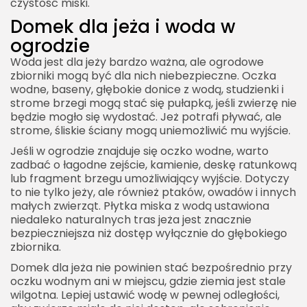
czystość miski.
Domek dla jeża i woda w
ogrodzie
Woda jest dla jeży bardzo ważna, ale ogrodowe
zbiorniki mogą być dla nich niebezpieczne. Oczka
wodne, baseny, głębokie donice z wodą, studzienki i
strome brzegi mogą stać się pułapką, jeśli zwierzę nie
będzie mogło się wydostać. Jeż potrafi pływać, ale
strome, śliskie ściany mogą uniemożliwić mu wyjście.
Jeśli w ogrodzie znajduje się oczko wodne, warto
zadbać o łagodne zejście, kamienie, deskę ratunkową
lub fragment brzegu umożliwiający wyjście. Dotyczy
to nie tylko jeży, ale również ptaków, owadów i innych
małych zwierząt. Płytka miska z wodą ustawiona
niedaleko naturalnych tras jeża jest znacznie
bezpieczniejsza niż dostęp wyłącznie do głębokiego
zbiornika.
Domek dla jeża nie powinien stać bezpośrednio przy
oczku wodnym ani w miejscu, gdzie ziemia jest stale
wilgotna. Lepiej ustawić wodę w pewnej odległości,