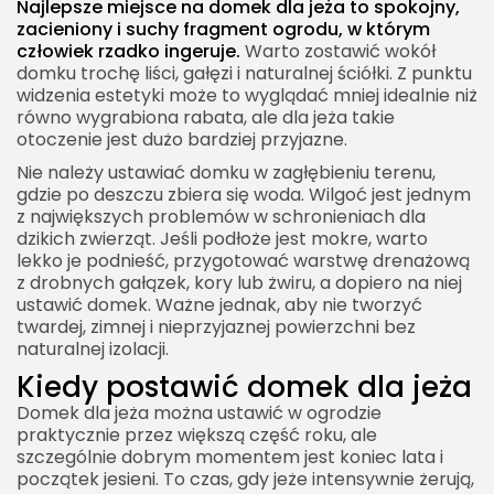
Najlepsze miejsce na domek dla jeża to spokojny,
zacieniony i suchy fragment ogrodu, w którym
człowiek rzadko ingeruje.
Warto zostawić wokół
domku trochę liści, gałęzi i naturalnej ściółki. Z punktu
widzenia estetyki może to wyglądać mniej idealnie niż
równo wygrabiona rabata, ale dla jeża takie
otoczenie jest dużo bardziej przyjazne.
Nie należy ustawiać domku w zagłębieniu terenu,
gdzie po deszczu zbiera się woda. Wilgoć jest jednym
z największych problemów w schronieniach dla
dzikich zwierząt. Jeśli podłoże jest mokre, warto
lekko je podnieść, przygotować warstwę drenażową
z drobnych gałązek, kory lub żwiru, a dopiero na niej
ustawić domek. Ważne jednak, aby nie tworzyć
twardej, zimnej i nieprzyjaznej powierzchni bez
naturalnej izolacji.
Kiedy postawić domek dla jeża
Domek dla jeża można ustawić w ogrodzie
praktycznie przez większą część roku, ale
szczególnie dobrym momentem jest koniec lata i
początek jesieni. To czas, gdy jeże intensywnie żerują,