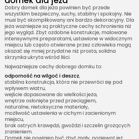
domek dla jeża
Dobry domek dla jeża powinien być przede
wszystkim bezpieczny, suchy, stabilny i spokojny. Nie
musi być skomplikowany ani bardzo dekoracyjny. Dla
jeża ważniejsze są praktyczne cechy schronienia niż
jego wygląd. Zbyt ozdobne konstrukcje, malowane
intensywnymi preparatami, ustawione w widocznym
miejscu lub często otwierane przez człowieka mogą
okazać się mniej przydatne niż prosta, solidna
skrzynka ukryta wśród liści.
Najważniejsze cechy dobrego domku to:
odporność na wilgoć i deszcz
,
stabilna konstrukcja, która nie przewróci się pod
wpływem wiatru,
wejście dopasowane do wielkości jeża,
wnętrze osłonięte przed przeciągiem,
naturalne, nietoksyczne materiały,
możliwość ustawienia w cichym i zacienionym
miejscu,
brak ostrych krawędzi, gwoździ i szczelin grożących
zranieniem.
Domek nie powinien być zbyt mały, ponieważ jeż