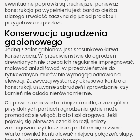
ewentualne poprawki są trudniejsze, ponieważ
konstrukcja po wypełnieniu jest bardzo ciężka.
Dlatego trwałość zaczyna się już od projektu i
przygotowania podłoża.
Konserwacja ogrodzenia
2026 Akademia Internetu Wszelkie prawa
zastrzeżone. Treści umieszczone na stronie
gabionowego
chronione są prawem autorskim.
Jedną z zalet gabionów jest stosunkowo łatwa
konserwacja. W przeciwieństwie do ogrodzeń
drewnianych nie trzeba ich regularnie impregnować,
malować ani szlifować. W przeciwieństwie do
tynkowanych murów nie wymagają odnawiania
elewacji. Zazwyczaj wystarczy okresowa kontrola
konstrukcji, usuwanie zabrudzeń i sprawdzanie, czy
kamień nie osiada nierównomiernie.
Co pewien czas warto obejrzeć siatkę, szczególnie
przy dolnych partiach ogrodzenia, gdzie może
gromadzić się wilgoć, błoto i sól drogowa. Jeśli
pojawią się pierwsze oznaki korozji, należy
zareagować szybko, zanim problem się rozwinie.
Warto również kontrolować miejsca połączeń, słupy,