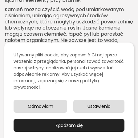
łączniki i elementy przy bramie.
Kamień można czyścić wodą pod umiarkowanym
ciśnieniem, unikając agresywnych środków
chemicznych, które mogłyby uszkodzić powierzchnię
lub wpłynąć na otoczenie roślin. Jasne kamienie
mogą z czasem ciemnieć, łapać pył lub porastać
nalotem organicznym. Nie zawsze jest to wada,
ponieważ naturalne starzenie może dobrze
komponować się z ogrodem. Jeśli jednak zależy nam
Używamy pliki cookie, aby zapewnić Ci najlepsze
na bardzo czystym, jasnym efekcie, trzeba liczyć się
wrażenia z przeglądania, personalizować zawartość
z częstszym myciem.
naszej witryny, analizować jej ruch i wyświetlać
Rośliny rosnące przy gabionach powinny być
odpowiednie reklamy. Aby uzyskać więcej
kontrolowane. Pnącza mogą wyglądać pięknie, ale
informacji, zapoznaj się z naszą polityką
niektóre gatunki wnikają w konstrukcję i utrudniają
prywatności.
późniejsze czyszczenie. Warto wybierać rośliny
świadomie, tak aby zdobiły ogrodzenie, a nie
przyspieszały jego zabrudzenie lub uszkodzenie.
Odmawiam
Ustawienia
Wady ogrodzenia
gabionowego
Zgadzam się
Mimo wielu zalet gabiony nie są rozwiązaniem
idealnym dla każdej posesji. Pierwszą wadą jest