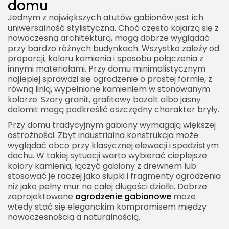
domu
Jednym z największych atutów gabionów jest ich
uniwersalność stylistyczna. Choć często kojarzą się z
nowoczesną architekturą, mogą dobrze wyglądać
przy bardzo różnych budynkach. Wszystko zależy od
proporcji, koloru kamienia i sposobu połączenia z
innymi materiałami. Przy domu minimalistycznym
najlepiej sprawdzi się ogrodzenie o prostej formie, z
równą linią, wypełnione kamieniem w stonowanym
kolorze. Szary granit, grafitowy bazalt albo jasny
dolomit mogą podkreślić oszczędny charakter bryły.
Przy domu tradycyjnym gabiony wymagają większej
ostrożności. Zbyt industrialna konstrukcja może
wyglądać obco przy klasycznej elewacji i spadzistym
dachu. W takiej sytuacji warto wybierać cieplejsze
kolory kamienia, łączyć gabiony z drewnem lub
stosować je raczej jako słupki i fragmenty ogrodzenia
niż jako pełny mur na całej długości działki. Dobrze
zaprojektowane
ogrodzenie gabionowe
może
wtedy stać się eleganckim kompromisem między
nowoczesnością a naturalnością.