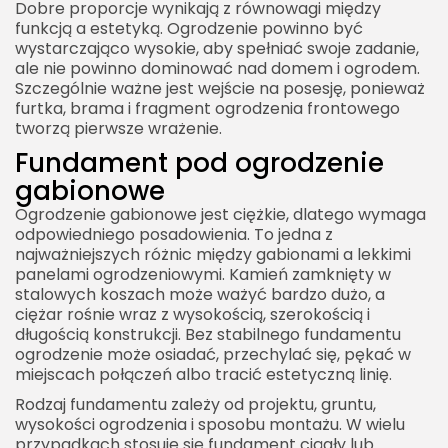
Dobre proporcje wynikają z równowagi między
funkcją a estetyką. Ogrodzenie powinno być
wystarczająco wysokie, aby spełniać swoje zadanie,
ale nie powinno dominować nad domem i ogrodem.
Szczególnie ważne jest wejście na posesję, ponieważ
furtka, brama i fragment ogrodzenia frontowego
tworzą pierwsze wrażenie.
Fundament pod ogrodzenie
gabionowe
Ogrodzenie gabionowe jest ciężkie, dlatego wymaga
odpowiedniego posadowienia. To jedna z
najważniejszych różnic między gabionami a lekkimi
panelami ogrodzeniowymi. Kamień zamknięty w
stalowych koszach może ważyć bardzo dużo, a
ciężar rośnie wraz z wysokością, szerokością i
długością konstrukcji. Bez stabilnego fundamentu
ogrodzenie może osiadać, przechylać się, pękać w
miejscach połączeń albo tracić estetyczną linię.
Rodzaj fundamentu zależy od projektu, gruntu,
wysokości ogrodzenia i sposobu montażu. W wielu
przypadkach stosuje się fundament ciągły lub