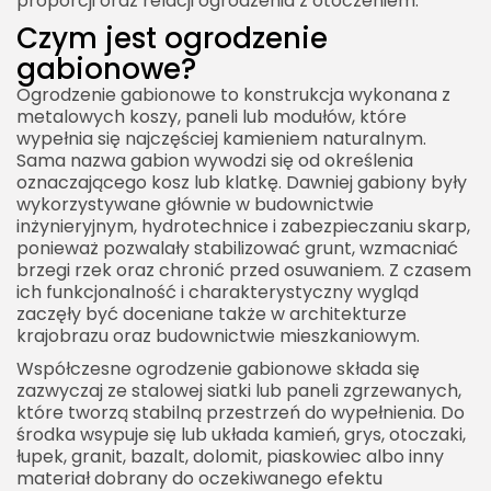
proporcji oraz relacji ogrodzenia z otoczeniem.
Ogrodzenie gabionowe a ekologia
Czym jest ogrodzenie
Czy warto wybrać ogrodzenie gabionowe?
gabionowe?
Jak zaplanować ogrodzenie gabionowe krok po
Ogrodzenie gabionowe to konstrukcja wykonana z
kroku?
metalowych koszy, paneli lub modułów, które
Ogrodzenie gabionowe jako element spójnej
wypełnia się najczęściej kamieniem naturalnym.
Sama nazwa gabion wywodzi się od określenia
aranżacji posesji
oznaczającego kosz lub klatkę. Dawniej gabiony były
Ogrodzenie gabionowe jako wybór dla
wykorzystywane głównie w budownictwie
wymagających inwestorów
inżynieryjnym, hydrotechnice i zabezpieczaniu skarp,
ponieważ pozwalały stabilizować grunt, wzmacniać
brzegi rzek oraz chronić przed osuwaniem. Z czasem
ich funkcjonalność i charakterystyczny wygląd
zaczęły być doceniane także w architekturze
krajobrazu oraz budownictwie mieszkaniowym.
Współczesne ogrodzenie gabionowe składa się
zazwyczaj ze stalowej siatki lub paneli zgrzewanych,
które tworzą stabilną przestrzeń do wypełnienia. Do
środka wsypuje się lub układa kamień, grys, otoczaki,
łupek, granit, bazalt, dolomit, piaskowiec albo inny
materiał dobrany do oczekiwanego efektu