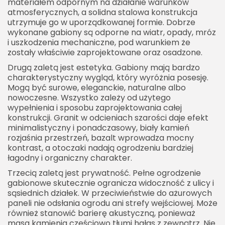
materiałem odpornym na działanie warunków
atmosferycznych, a solidna stalowa konstrukcja
utrzymuje go w uporządkowanej formie. Dobrze
wykonane gabiony są odporne na wiatr, opady, mróz
i uszkodzenia mechaniczne, pod warunkiem że
zostały właściwie zaprojektowane oraz osadzone.
Drugą zaletą jest estetyka. Gabiony mają bardzo
charakterystyczny wygląd, który wyróżnia posesję.
Mogą być surowe, eleganckie, naturalne albo
nowoczesne. Wszystko zależy od użytego
wypełnienia i sposobu zaprojektowania całej
konstrukcji. Granit w odcieniach szarości daje efekt
minimalistyczny i ponadczasowy, biały kamień
rozjaśnia przestrzeń, bazalt wprowadza mocny
kontrast, a otoczaki nadają ogrodzeniu bardziej
łagodny i organiczny charakter.
Trzecią zaletą jest prywatność. Pełne ogrodzenie
gabionowe skutecznie ogranicza widoczność z ulicy i
sąsiednich działek. W przeciwieństwie do ażurowych
paneli nie odsłania ogrodu ani strefy wejściowej. Może
również stanowić barierę akustyczną, ponieważ
masa kamienia częściowo tłumi hałas z zewnątrz. Nie