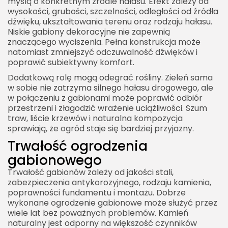
myślą o konkretnym źródle hałasu. Efekt zależy od
wysokości, grubości, szczelności, odległości od źródła
dźwięku, ukształtowania terenu oraz rodzaju hałasu.
Niskie gabiony dekoracyjne nie zapewnią
znaczącego wyciszenia. Pełna konstrukcja może
natomiast zmniejszyć odczuwalność dźwięków i
poprawić subiektywny komfort.
Dodatkową rolę mogą odegrać rośliny. Zieleń sama
w sobie nie zatrzyma silnego hałasu drogowego, ale
w połączeniu z gabionami może poprawić odbiór
przestrzeni i złagodzić wrażenie uciążliwości. Szum
traw, liście krzewów i naturalna kompozycja
sprawiają, że ogród staje się bardziej przyjazny.
Trwałość ogrodzenia
gabionowego
Trwałość gabionów zależy od jakości stali,
zabezpieczenia antykorozyjnego, rodzaju kamienia,
poprawności fundamentu i montażu. Dobrze
wykonane ogrodzenie gabionowe może służyć przez
wiele lat bez poważnych problemów. Kamień
naturalny jest odporny na większość czynników