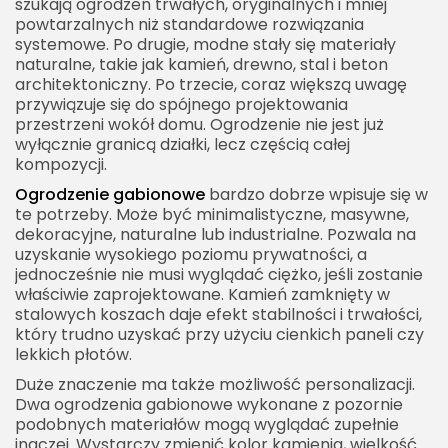
szukają ogrodzeń trwałych, oryginalnych i mniej
powtarzalnych niż standardowe rozwiązania
systemowe. Po drugie, modne stały się materiały
naturalne, takie jak kamień, drewno, stal i beton
architektoniczny. Po trzecie, coraz większą uwagę
przywiązuje się do spójnego projektowania
przestrzeni wokół domu. Ogrodzenie nie jest już
wyłącznie granicą działki, lecz częścią całej
kompozycji.
Ogrodzenie gabionowe
bardzo dobrze wpisuje się w
te potrzeby. Może być minimalistyczne, masywne,
dekoracyjne, naturalne lub industrialne. Pozwala na
uzyskanie wysokiego poziomu prywatności, a
jednocześnie nie musi wyglądać ciężko, jeśli zostanie
właściwie zaprojektowane. Kamień zamknięty w
stalowych koszach daje efekt stabilności i trwałości,
który trudno uzyskać przy użyciu cienkich paneli czy
lekkich płotów.
Duże znaczenie ma także możliwość personalizacji.
Dwa ogrodzenia gabionowe wykonane z pozornie
podobnych materiałów mogą wyglądać zupełnie
inaczej. Wystarczy zmienić kolor kamienia, wielkość