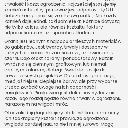
trwałość i koszt ogrodzenia. Najczęściej stosuje się
kamień naturalny, ponieważ jest odporny, ciężki i
dobrze komponuje się ze stalową siatką. Nie każdy
kamień daje jednak taki sam efekt. Różnice dotyczą
nie tylko koloru, ale również kształtu, faktury,
odporności na mróz i sposobu układania.
Granit jest jednym z najpopularniejszych materiałów
do gabionów. Jest twardy, trwały i dostępny w
różnych odcieniach szarości, różu, czerwieni oraz
czerni. Daje efekt solidny i ponadczasowy. Bazalt
wyróżnia się ciemnym, grafitowym lub niemal
czarnym kolorem, dlatego świetnie pasuje do
nowoczesnych projektów. Dolomit i wapień mogą
mieć jaśniejsze, cieplejsze barwy, ale przy wyborze
trzeba zwrócić uwagę na ich odporność i
nasiąkliwość. Piaskowiec jest dekoracyjny, lecz nie
każdy jego rodzaj będzie równie trwały w ogrodzeniu
narażonym na wilgoć i mróz.
Otoczaki dają łagodniejszy efekt niż kamień łamany.
Ich zaokrąglony kształt sprawia, że ogrodzenie
wygląda bardziej naturalnie i mniej surowo. Mogą