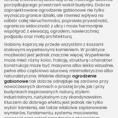
porządkującego przestrzeń wokół budynku. Dobrze
Ogrodzenie gabionowe przy domu tradycyjnym
zaprojektowane ogrodzenie gabionowe nie tylko
Ogrodzenie gabionowe i roślinność
wyznacza granice działki, ale również wpływa na
odbiór całej nieruchomości, poprawia prywatność,
Oświetlenie ogrodzenia gabionowego
ogranicza widoczność z ulicy i może harmonijnie
Ogrodzenie gabionowe a bezpieczeństwo
współgrać z elewacją, ogrodem, nawierzchnią
podjazdu oraz małą architekturą.
Błędy przy projektowaniu ogrodzenia
Gabiony kojarzą się przede wszystkim z koszami
gabionowego
stalowymi wypełnionymi kamieniem. W praktyce
Jak dopasować ogrodzenie gabionowe do
możliwości jest jednak znacznie więcej. Wypełnienie
elewacji?
może mieć różny kolor, frakcję, strukturę i charakter.
Konstrukcja może być masywna albo lekka wizualnie,
Ogrodzenie gabionowe przy wąskiej działce
pełna albo częściowo ażurowa, minimalistyczna albo
naturalistyczna. Właśnie dlatego
ogrodzenie
Ogrodzenie gabionowe na dużej posesji
gabionowe
tak dobrze odnajduje się zarówno przy
Ogrodzenie gabionowe a przepisy i granice działki
nowoczesnych domach o prostej bryle, jak i przy
budynkach inspirowanych naturą, stylem
Ogrodzenie gabionowe jako inwestycja na lata
industrialnym, rustykalnym czy skandynawskim.
Jak uniknąć efektu ciężkiego muru?
Kluczem do dobrego efektu jest jednak nie tylko
wybór kamienia, ale także właściwe zaplanowanie
Ogrodzenie gabionowe w przestrzeni firmowej
wymiarów, fundamentu, systemu mocowania,