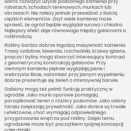
warto rozważyć użycie podobnego kamienia przy
rabatach, schodach terenowych, murkach lub
obrzeżach. Nie należy jednak przesadzać z ilością
ciężkich elementów. Zbyt wiele kamienia może
sprawić, że ogród będzie wyglądał surowo i chłodno.
Najlepszy efekt daje równowaga między gabionami a
roślinnością.
Rośliny bardzo dobrze łagodzą masywność kamienia.
Trawy ozdobne, lawenda, rozchodniki, krzewy iglaste,
pnącza i byliny mogą stworzyć interesujący kontrast
z geometryczną konstrukcją gabionów. Przy
ciemnym kamieniu pięknie wyglądają jasne i
srebrzyste liście, natomiast przy jasnym wypełnieniu
dobrze prezentuje się zieleń o intensywnej barwie.
Gabiony mogą też pełnić funkcję praktyczną w
ogrodzie. Jako murki oporowe pomagają
porządkować teren o różnicy poziomów. Jako osłony
tarasu zwiększają prywatność. Jako donice są trwałe
i efektowne, choć wymagają odpowiedniego
przygotowania wnętrza pod rośliny. Dzięki temu
ogrodzenie może być początkiem spójnej koncepcji
całej działki.