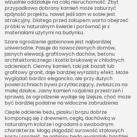
wizualnie oddziałuje na całą nieruchomość. Zbyt
przypadkowo dobrany kamień może zaburzyć
spójność projektu, nawet jeśli sam w sobie jest
atrakcyjny. Dlatego przed zakupem warto obejrzeć
próbki w naturalnym świetle i porównać je z
materiałami użytymi na budynku.
Szare ogrodzenie gabionowe jest najbardziej
uniwersalne. Pasuje do nowoczesnych domów,
jasnych elewacji, grafitowych dachów, betonu
architektonicznego i kostki brukowej w chłodnych
odcieniach. Ciemny kamień, taki jak bazalt lub
grafitowy granit, daje bardziej wyrazisty efekt. Może
wyglądać bardzo elegancko, ale przy dużych
powierzchniach bywa przytłaczający, zwłaszcza na
małej działce. Jasny kamień rozjaśnia przestrzeń i
sprawia, że ogrodzenie wydaje się lżejsze, choć może
być bardziej podatne na widoczne zabrudzenia.
Ciepłe odcienie beżu, piasku i brązu dobrze
komponują się z drewnem, cegłą, dachówką w
naturalnym kolorze i ogrodami o swobodnym
charakterze. Mogą złagodzić surowość stalowych
koszy i sprawić, że gabiony będą wyglądały bardziej