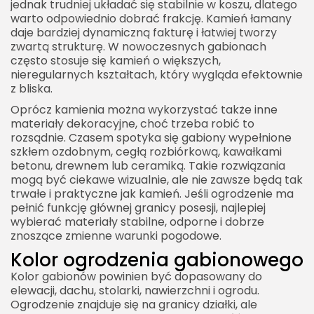
jednak trudniej układać się stabilnie w koszu, dlatego
warto odpowiednio dobrać frakcję. Kamień łamany
daje bardziej dynamiczną fakturę i łatwiej tworzy
zwartą strukturę. W nowoczesnych gabionach
często stosuje się kamień o większych,
nieregularnych kształtach, który wygląda efektownie
z bliska.
Oprócz kamienia można wykorzystać także inne
materiały dekoracyjne, choć trzeba robić to
rozsądnie. Czasem spotyka się gabiony wypełnione
szkłem ozdobnym, cegłą rozbiórkową, kawałkami
betonu, drewnem lub ceramiką. Takie rozwiązania
mogą być ciekawe wizualnie, ale nie zawsze będą tak
trwałe i praktyczne jak kamień. Jeśli ogrodzenie ma
pełnić funkcję głównej granicy posesji, najlepiej
wybierać materiały stabilne, odporne i dobrze
znoszące zmienne warunki pogodowe.
Kolor ogrodzenia gabionowego
Kolor gabionów powinien być dopasowany do
elewacji, dachu, stolarki, nawierzchni i ogrodu.
Ogrodzenie znajduje się na granicy działki, ale