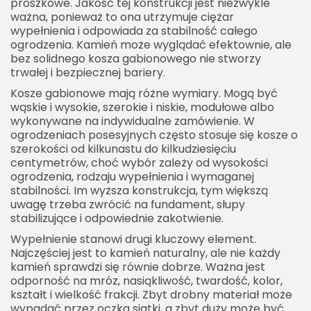
proszkowe. Jakość tej konstrukcji jest niezwykle
ważna, ponieważ to ona utrzymuje ciężar
wypełnienia i odpowiada za stabilność całego
ogrodzenia. Kamień może wyglądać efektownie, ale
bez solidnego kosza gabionowego nie stworzy
trwałej i bezpiecznej bariery.
Kosze gabionowe mają różne wymiary. Mogą być
wąskie i wysokie, szerokie i niskie, modułowe albo
wykonywane na indywidualne zamówienie. W
ogrodzeniach posesyjnych często stosuje się kosze o
szerokości od kilkunastu do kilkudziesięciu
centymetrów, choć wybór zależy od wysokości
ogrodzenia, rodzaju wypełnienia i wymaganej
stabilności. Im wyższa konstrukcja, tym większą
uwagę trzeba zwrócić na fundament, słupy
stabilizujące i odpowiednie zakotwienie.
Wypełnienie stanowi drugi kluczowy element.
Najczęściej jest to kamień naturalny, ale nie każdy
kamień sprawdzi się równie dobrze. Ważna jest
odporność na mróz, nasiąkliwość, twardość, kolor,
kształt i wielkość frakcji. Zbyt drobny materiał może
wypadać przez oczka siatki, a zbyt duży może być