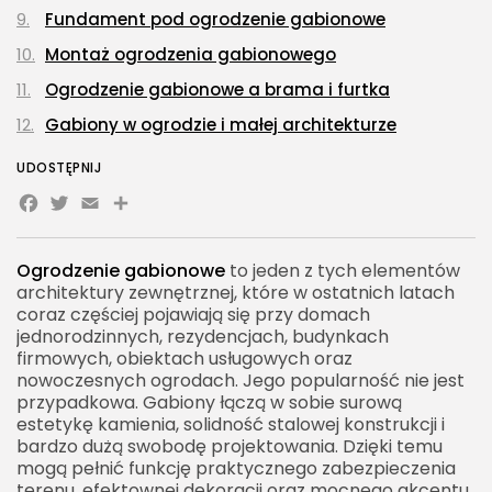
Fundament pod ogrodzenie gabionowe
Montaż ogrodzenia gabionowego
Ogrodzenie gabionowe a brama i furtka
Gabiony w ogrodzie i małej architekturze
Ogrodzenie gabionowe a prywatność
UDOSTĘPNIJ
Facebook
Ogrodzenie gabionowe jako bariera akustyczna
Twitter
Email
Share
Trwałość ogrodzenia gabionowego
Konserwacja ogrodzenia gabionowego
Ogrodzenie gabionowe
to jeden z tych elementów
architektury zewnętrznej, które w ostatnich latach
Wady ogrodzenia gabionowego
coraz częściej pojawiają się przy domach
jednorodzinnych, rezydencjach, budynkach
Ogrodzenie gabionowe a koszt inwestycji
firmowych, obiektach usługowych oraz
Ogrodzenie gabionowe z kamienia naturalnego
nowoczesnych ogrodach. Jego popularność nie jest
przypadkowa. Gabiony łączą w sobie surową
Gabiony połączone z drewnem
estetykę kamienia, solidność stalowej konstrukcji i
Gabiony połączone z metalem
bardzo dużą swobodę projektowania. Dzięki temu
mogą pełnić funkcję praktycznego zabezpieczenia
Ogrodzenie gabionowe przy nowoczesnym domu
terenu, efektownej dekoracji oraz mocnego akcentu