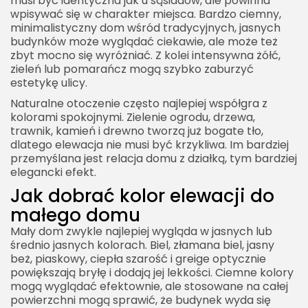
musi być identyczna jak u sąsiadów, ale powinna
wpisywać się w charakter miejsca. Bardzo ciemny,
minimalistyczny dom wśród tradycyjnych, jasnych
budynków może wyglądać ciekawie, ale może też
zbyt mocno się wyróżniać. Z kolei intensywna żółć,
zieleń lub pomarańcz mogą szybko zaburzyć
2026 Akademia Internetu Wszelkie prawa
estetykę ulicy.
zastrzeżone. Treści umieszczone na stronie
chronione są prawem autorskim.
Naturalne otoczenie często najlepiej współgra z
kolorami spokojnymi. Zielenie ogrodu, drzewa,
trawnik, kamień i drewno tworzą już bogate tło,
dlatego elewacja nie musi być krzykliwa. Im bardziej
przemyślana jest relacja domu z działką, tym bardziej
elegancki efekt.
Jak dobrać kolor elewacji do
małego domu
Mały dom zwykle najlepiej wygląda w jasnych lub
średnio jasnych kolorach. Biel, złamana biel, jasny
beż, piaskowy, ciepła szarość i greige optycznie
powiększają bryłę i dodają jej lekkości. Ciemne kolory
mogą wyglądać efektownie, ale stosowane na całej
powierzchni mogą sprawić, że budynek wyda się