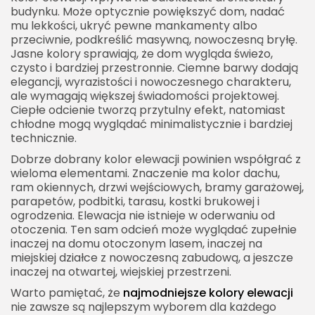
budynku. Może optycznie powiększyć dom, nadać
Matowe elewacje i naturalne faktury
mu lekkości, ukryć pewne mankamenty albo
przeciwnie, podkreślić masywną, nowoczesną bryłę.
Kolor elewacji a zabrudzenia
Jasne kolory sprawiają, że dom wygląda świeżo,
czysto i bardziej przestronnie. Ciemne barwy dodają
Kolor elewacji a światło
elegancji, wyrazistości i nowoczesnego charakteru,
Kolor elewacji a wartość nieruchomości
ale wymagają większej świadomości projektowej.
Ciepłe odcienie tworzą przytulny efekt, natomiast
Jak łączyć kolory elewacji z ogrodzeniem
chłodne mogą wyglądać minimalistycznie i bardziej
Kolor elewacji a kostka brukowa
technicznie.
Modne elewacje minimalistyczne
Dobrze dobrany kolor elewacji powinien współgrać z
wieloma elementami. Znaczenie ma kolor dachu,
Modne elewacje klasyczne
ram okiennych, drzwi wejściowych, bramy garażowej,
parapetów, podbitki, tarasu, kostki brukowej i
Modne elewacje inspirowane naturą
ogrodzenia. Elewacja nie istnieje w oderwaniu od
Elewacja z cegłą i modne kolory tynku
otoczenia. Ten sam odcień może wyglądać zupełnie
inaczej na domu otoczonym lasem, inaczej na
Elewacja z kamieniem i modne kolory ścian
miejskiej działce z nowoczesną zabudową, a jeszcze
Jak testować kolor elewacji przed wyborem
inaczej na otwartej, wiejskiej przestrzeni.
Warto pamiętać, że
Jak stworzyć spójną paletę kolorów elewacji
najmodniejsze kolory elewacji
nie zawsze są najlepszym wyborem dla każdego
Najbardziej ponadczasowe kolory elewacji