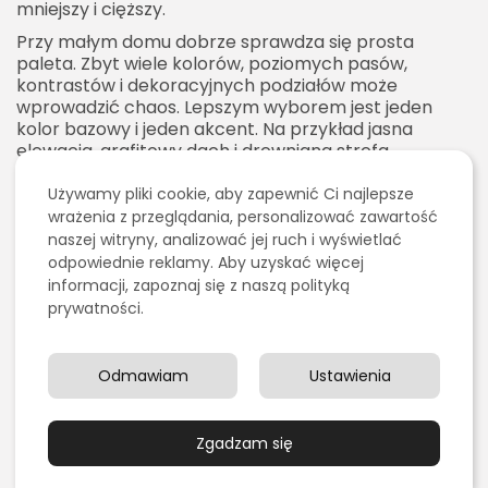
mniejszy i cięższy.
Przy małym domu dobrze sprawdza się prosta
paleta. Zbyt wiele kolorów, poziomych pasów,
kontrastów i dekoracyjnych podziałów może
wprowadzić chaos. Lepszym wyborem jest jeden
kolor bazowy i jeden akcent. Na przykład jasna
elewacja, grafitowy dach i drewniana strefa
wejściowa stworzą spójny i nowoczesny efekt.
Używamy pliki cookie, aby zapewnić Ci najlepsze
Warto też zwrócić uwagę na cokół. Zbyt ciemny,
wrażenia z przeglądania, personalizować zawartość
wysoki cokół może optycznie obniżać dom. Jeśli jest
naszej witryny, analizować jej ruch i wyświetlać
potrzebny ze względów praktycznych, warto dobrać
odpowiednie reklamy. Aby uzyskać więcej
go tak, aby nie odcinał się zbyt mocno od reszty
informacji, zapoznaj się z naszą polityką
elewacji.
prywatności.
Jak dobrać kolor elewacji do
dużego domu
Odmawiam
Ustawienia
Duży dom daje więcej możliwości, ale wymaga
większej ostrożności. Jednolita, bardzo jasna
elewacja na dużej powierzchni może wyglądać
Zgadzam się
płasko, a bardzo ciemna może być przytłaczająca.
Dlatego przy większych budynkach często stosuje