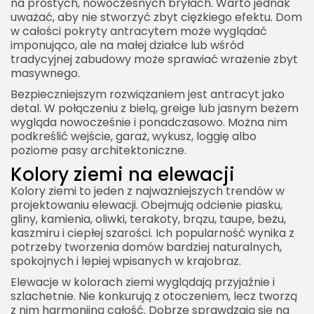
na prostych, nowoczesnych bryłach. Warto jednak
uważać, aby nie stworzyć zbyt ciężkiego efektu. Dom
w całości pokryty antracytem może wyglądać
imponująco, ale na małej działce lub wśród
tradycyjnej zabudowy może sprawiać wrażenie zbyt
masywnego.
Bezpieczniejszym rozwiązaniem jest antracyt jako
detal. W połączeniu z bielą, greige lub jasnym beżem
wygląda nowocześnie i ponadczasowo. Można nim
podkreślić wejście, garaż, wykusz, loggię albo
poziome pasy architektoniczne.
Kolory ziemi na elewacji
Kolory ziemi to jeden z najważniejszych trendów w
projektowaniu elewacji. Obejmują odcienie piasku,
gliny, kamienia, oliwki, terakoty, brązu, taupe, beżu,
kaszmiru i ciepłej szarości. Ich popularność wynika z
potrzeby tworzenia domów bardziej naturalnych,
spokojnych i lepiej wpisanych w krajobraz.
Elewacje w kolorach ziemi wyglądają przyjaźnie i
szlachetnie. Nie konkurują z otoczeniem, lecz tworzą
z nim harmonijną całość. Dobrze sprawdzają się na