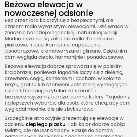
Beżowa elewacja w
nowoczesnej odsłonie
Beż przez lata kojarzył się z bezpiecznymi, ale
czasem mało wyrazistymi elewacjami. Dziś wraca w
znacznie bardziej eleganckiej i naturalnej wersji.
Modne beże nie są żółte ani mdłe. To odcienie
piaskowe, lniane, kamienne, cappuccino,
jasnobrązowe, kremowo-szare i gliniane. Dzięki nim
dom wygląda ciepło, harmonijnie i ponadczasowo.
Beżowa elewacja dobrze sprawdza się w polskim
krajobrazie, ponieważ łagodnie łączy się z zielenią,
drewnem, cegłą, kamieniem i dachami w kolorze
brązu, grafitu lub czerwieni. Jest mniej wymagająca
niż biel, bardziej przytulna niż szarość i
bezpieczniejsza niż bardzo ciemne kolory. To jeden z
najlepszych wyborów dla osób, które chcą, aby dom
wyglądał modnie, ale nie zbyt surowo.
Szczególnie atrakcyjnie prezentują się elewacje w
odcieniu
ciepłego piasku
. Taki kolor dobrze odbija
światło, ale nie jest chłodny. Pasuje do domów
parterowych, budynków z dachówką ceramiczną,