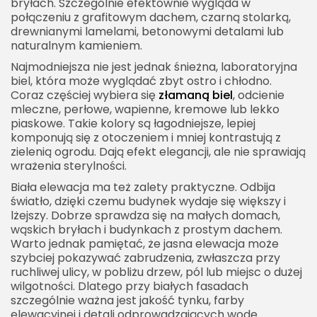
bryłach. Szczególnie efektownie wygląda w
połączeniu z grafitowym dachem, czarną stolarką,
drewnianymi lamelami, betonowymi detalami lub
naturalnym kamieniem.
Najmodniejsza nie jest jednak śnieżna, laboratoryjna
biel, która może wyglądać zbyt ostro i chłodno.
Coraz częściej wybiera się
złamaną biel
, odcienie
mleczne, perłowe, wapienne, kremowe lub lekko
piaskowe. Takie kolory są łagodniejsze, lepiej
komponują się z otoczeniem i mniej kontrastują z
zielenią ogrodu. Dają efekt elegancji, ale nie sprawiają
wrażenia sterylności.
Biała elewacja ma też zalety praktyczne. Odbija
światło, dzięki czemu budynek wydaje się większy i
lżejszy. Dobrze sprawdza się na małych domach,
wąskich bryłach i budynkach z prostym dachem.
Warto jednak pamiętać, że jasna elewacja może
szybciej pokazywać zabrudzenia, zwłaszcza przy
ruchliwej ulicy, w pobliżu drzew, pól lub miejsc o dużej
wilgotności. Dlatego przy białych fasadach
szczególnie ważna jest jakość tynku, farby
elewacyjnej i detali odprowadzających wodę.