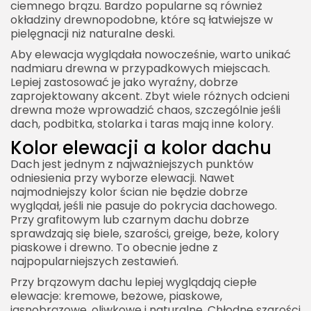
ciemnego brązu. Bardzo popularne są również
okładziny drewnopodobne, które są łatwiejsze w
pielęgnacji niż naturalne deski.
Aby elewacja wyglądała nowocześnie, warto unikać
nadmiaru drewna w przypadkowych miejscach.
Lepiej zastosować je jako wyraźny, dobrze
zaprojektowany akcent. Zbyt wiele różnych odcieni
drewna może wprowadzić chaos, szczególnie jeśli
dach, podbitka, stolarka i taras mają inne kolory.
Kolor elewacji a kolor dachu
Dach jest jednym z najważniejszych punktów
odniesienia przy wyborze elewacji. Nawet
najmodniejszy kolor ścian nie będzie dobrze
wyglądał, jeśli nie pasuje do pokrycia dachowego.
Przy grafitowym lub czarnym dachu dobrze
sprawdzają się biele, szarości, greige, beże, kolory
piaskowe i drewno. To obecnie jedne z
najpopularniejszych zestawień.
Przy brązowym dachu lepiej wyglądają ciepłe
elewacje: kremowe, beżowe, piaskowe,
jasnobrązowe, oliwkowe i naturalne. Chłodne szarości