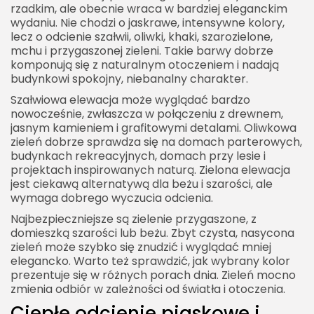
rzadkim, ale obecnie wraca w bardziej eleganckim
wydaniu. Nie chodzi o jaskrawe, intensywne kolory,
lecz o odcienie szałwii, oliwki, khaki, szarozielone,
mchu i przygaszonej zieleni. Takie barwy dobrze
komponują się z naturalnym otoczeniem i nadają
budynkowi spokojny, niebanalny charakter.
Szałwiowa elewacja może wyglądać bardzo
nowocześnie, zwłaszcza w połączeniu z drewnem,
jasnym kamieniem i grafitowymi detalami. Oliwkowa
zieleń dobrze sprawdza się na domach parterowych,
budynkach rekreacyjnych, domach przy lesie i
projektach inspirowanych naturą. Zielona elewacja
jest ciekawą alternatywą dla beżu i szarości, ale
wymaga dobrego wyczucia odcienia.
Najbezpieczniejsze są zielenie przygaszone, z
domieszką szarości lub beżu. Zbyt czysta, nasycona
zieleń może szybko się znudzić i wyglądać mniej
elegancko. Warto też sprawdzić, jak wybrany kolor
prezentuje się w różnych porach dnia. Zieleń mocno
zmienia odbiór w zależności od światła i otoczenia.
Ciepłe odcienie piaskowe i