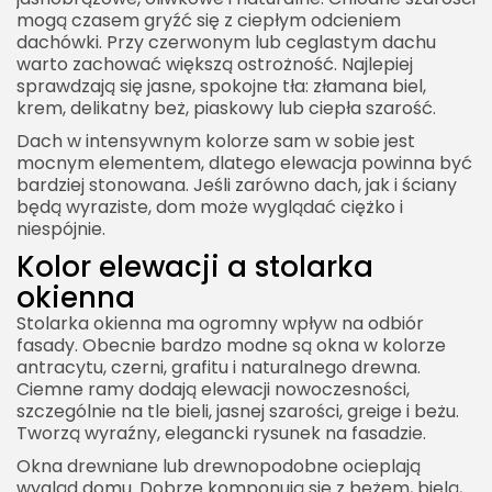
mogą czasem gryźć się z ciepłym odcieniem
dachówki. Przy czerwonym lub ceglastym dachu
warto zachować większą ostrożność. Najlepiej
sprawdzają się jasne, spokojne tła: złamana biel,
krem, delikatny beż, piaskowy lub ciepła szarość.
Dach w intensywnym kolorze sam w sobie jest
mocnym elementem, dlatego elewacja powinna być
bardziej stonowana. Jeśli zarówno dach, jak i ściany
będą wyraziste, dom może wyglądać ciężko i
niespójnie.
Kolor elewacji a stolarka
okienna
Stolarka okienna ma ogromny wpływ na odbiór
fasady. Obecnie bardzo modne są okna w kolorze
antracytu, czerni, grafitu i naturalnego drewna.
Ciemne ramy dodają elewacji nowoczesności,
szczególnie na tle bieli, jasnej szarości, greige i beżu.
Tworzą wyraźny, elegancki rysunek na fasadzie.
Okna drewniane lub drewnopodobne ocieplają
wygląd domu. Dobrze komponują się z beżem, bielą,