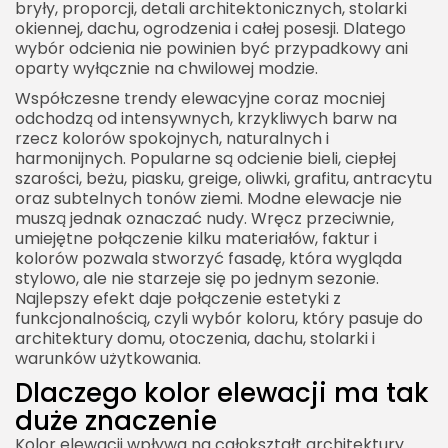
bryły, proporcji, detali architektonicznych, stolarki
okiennej, dachu, ogrodzenia i całej posesji. Dlatego
Elewacja z drewnianymi akcentami
wybór odcienia nie powinien być przypadkowy ani
Kolor elewacji a kolor dachu
oparty wyłącznie na chwilowej modzie.
Kolor elewacji a stolarka okienna
Współczesne trendy elewacyjne coraz mocniej
odchodzą od intensywnych, krzykliwych barw na
Kolor elewacji a styl domu
rzecz kolorów spokojnych, naturalnych i
harmonijnych. Popularne są odcienie bieli, ciepłej
Dom nowoczesny
szarości, beżu, piasku, greige, oliwki, grafitu, antracytu
Nowoczesna stodoła
oraz subtelnych tonów ziemi. Modne elewacje nie
muszą jednak oznaczać nudy. Wręcz przeciwnie,
Dom klasyczny
umiejętne połączenie kilku materiałów, faktur i
Dom parterowy
kolorów pozwala stworzyć fasadę, która wygląda
stylowo, ale nie starzeje się po jednym sezonie.
Kolor elewacji a otoczenie działki
Najlepszy efekt daje połączenie estetyki z
funkcjonalnością, czyli wybór koloru, który pasuje do
Jak dobrać kolor elewacji do małego domu
architektury domu, otoczenia, dachu, stolarki i
Jak dobrać kolor elewacji do dużego domu
warunków użytkowania.
Jakich kolorów elewacji unikać
Dlaczego kolor elewacji ma tak
duże znaczenie
Najmodniejsze połączenia kolorów elewacji
Kolor elewacji wpływa na całokształt architektury
Jasna czy ciemna elewacja