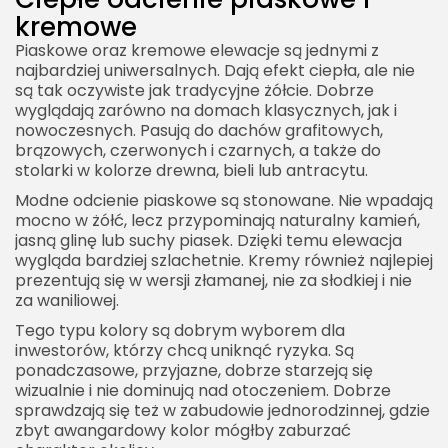
kremowe
Piaskowe oraz kremowe elewacje są jednymi z
najbardziej uniwersalnych. Dają efekt ciepła, ale nie
są tak oczywiste jak tradycyjne żółcie. Dobrze
wyglądają zarówno na domach klasycznych, jak i
nowoczesnych. Pasują do dachów grafitowych,
brązowych, czerwonych i czarnych, a także do
stolarki w kolorze drewna, bieli lub antracytu.
Modne odcienie piaskowe są stonowane. Nie wpadają
mocno w żółć, lecz przypominają naturalny kamień,
jasną glinę lub suchy piasek. Dzięki temu elewacja
wygląda bardziej szlachetnie. Kremy również najlepiej
prezentują się w wersji złamanej, nie za słodkiej i nie
za waniliowej.
Tego typu kolory są dobrym wyborem dla
inwestorów, którzy chcą uniknąć ryzyka. Są
ponadczasowe, przyjazne, dobrze starzeją się
wizualnie i nie dominują nad otoczeniem. Dobrze
sprawdzają się też w zabudowie jednorodzinnej, gdzie
zbyt awangardowy kolor mógłby zaburzać