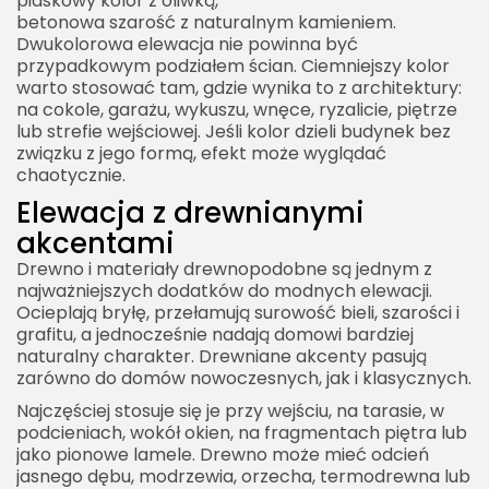
piaskowy kolor z oliwką,
betonowa szarość z naturalnym kamieniem.
Dwukolorowa elewacja nie powinna być
przypadkowym podziałem ścian. Ciemniejszy kolor
warto stosować tam, gdzie wynika to z architektury:
na cokole, garażu, wykuszu, wnęce, ryzalicie, piętrze
lub strefie wejściowej. Jeśli kolor dzieli budynek bez
związku z jego formą, efekt może wyglądać
chaotycznie.
Elewacja z drewnianymi
akcentami
Drewno i materiały drewnopodobne są jednym z
najważniejszych dodatków do modnych elewacji.
Ocieplają bryłę, przełamują surowość bieli, szarości i
grafitu, a jednocześnie nadają domowi bardziej
naturalny charakter. Drewniane akcenty pasują
zarówno do domów nowoczesnych, jak i klasycznych.
Najczęściej stosuje się je przy wejściu, na tarasie, w
podcieniach, wokół okien, na fragmentach piętra lub
jako pionowe lamele. Drewno może mieć odcień
jasnego dębu, modrzewia, orzecha, termodrewna lub