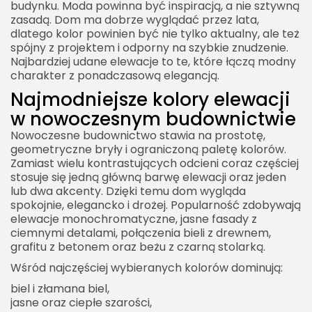
budynku. Moda powinna być inspiracją, a nie sztywną
zasadą. Dom ma dobrze wyglądać przez lata,
Najmodniejsze kolory elewacji a indywidualny
dlatego kolor powinien być nie tylko aktualny, ale też
charakter domu
spójny z projektem i odporny na szybkie znudzenie.
Najbardziej udane elewacje to te, które łączą modny
Jak wybrać modny kolor elewacji bez ryzyka
charakter z ponadczasową elegancją.
Najmodniejsze kolory elewacji jako połączenie
Najmodniejsze kolory elewacji
trendów i rozsądku
w nowoczesnym budownictwie
Nowoczesne budownictwo stawia na prostotę,
geometryczne bryły i ograniczoną paletę kolorów.
Zamiast wielu kontrastujących odcieni coraz częściej
stosuje się jedną główną barwę elewacji oraz jeden
lub dwa akcenty. Dzięki temu dom wygląda
spokojnie, elegancko i drożej. Popularność zdobywają
elewacje monochromatyczne, jasne fasady z
ciemnymi detalami, połączenia bieli z drewnem,
grafitu z betonem oraz beżu z czarną stolarką.
Wśród najczęściej wybieranych kolorów dominują:
biel i złamana biel,
jasne oraz ciepłe szarości,