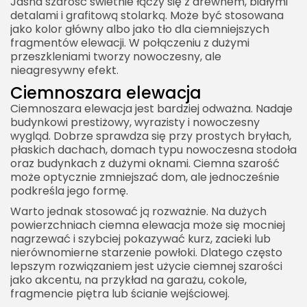
Jasna szarość świetnie łączy się z drewnem, białymi
detalami i grafitową stolarką. Może być stosowana
jako kolor główny albo jako tło dla ciemniejszych
fragmentów elewacji. W połączeniu z dużymi
przeszkleniami tworzy nowoczesny, ale
nieagresywny efekt.
Ciemnoszara elewacja
Ciemnoszara elewacja jest bardziej odważna. Nadaje
budynkowi prestiżowy, wyrazisty i nowoczesny
wygląd. Dobrze sprawdza się przy prostych bryłach,
płaskich dachach, domach typu nowoczesna stodoła
oraz budynkach z dużymi oknami. Ciemna szarość
może optycznie zmniejszać dom, ale jednocześnie
podkreśla jego formę.
Warto jednak stosować ją rozważnie. Na dużych
powierzchniach ciemna elewacja może się mocniej
nagrzewać i szybciej pokazywać kurz, zacieki lub
nierównomierne starzenie powłoki. Dlatego często
lepszym rozwiązaniem jest użycie ciemnej szarości
jako akcentu, na przykład na garażu, cokole,
fragmencie piętra lub ścianie wejściowej.