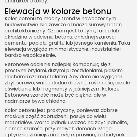
charakter okolicy.
Elewacja w kolorze betonu
Kolor betonu to mocny trend w nowoczesnym
budownictwie. Nie zawsze oznacza surowy beton
architektoniczny. Czasem jest to tynk, farba lub
okładzina w odcieniu betonu: chłodnej szarości,
cementu, popiołu, grafitu lub jasnego kamienia. Taka
elewacja wygląda minimalistycznie, industrialnie i
bardzo współcześnie.
Betonowe odcienie najlepiej komponują się z
prostymi bryłami, dużymi przeszkleniami, płaskimi
dachami i czarną stolarką. Aby dom nie wyglądał
zbyt surowo, warto dodać drewno, roślinność, ciepłe
oświetlenie lub fragmenty w jaśniejszym kolorze.
Betonowa szarość może być piękna, ale w
nadmiarze bywa chłodna.
Kolor betonu jest praktyczny, ponieważ dobrze
maskuje część zabrudzeń i pasuje do wielu
materiałów. Warto jednak uważać na zbyt jednolite,
ciemne szarości przy małych domach. Mogą
optycznie zmniejszać bryłę i sprawiać, że budynek