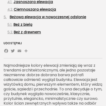
Jasnoszara elewacja
Ciemnoszara elewacja
Beżowa elewacja w nowoczesnej odsłonie
Beż z bielą
Beż z drewnem
Greige jako jeden z najmodniejszych kolorów
UDOSTĘPNIJ
elewacji
Facebook
Twitter
Email
Share
Grafitowa elewacja dla nowoczesnych domów
Antracyt jako elegancki akcent elewacyjny
Najmodniejsze kolory elewacji zmieniają się wraz z
Kolory ziemi na elewacji
trendami architektonicznymi, ale jedno pozostaje
niezmienne: dobrze dobrana barwa potrafi
Zielona elewacja w subtelnej i naturalnej wersji
całkowicie odmienić wygląd budynku. Elewacja jest
Ciepłe odcienie piaskowe i kremowe
wizytówką domu, pierwszym elementem, który widzą
goście, sąsiedzi i przechodnie. To ona decyduje o tym,
Elewacja w kolorze betonu
czy budynek wygląda nowocześnie, klasycznie,
przytulnie, elegancko, minimalistycznie czy surowo.
Czarna elewacja jako odważny trend
Kolor ścian zewnętrznych wpływa także na odbiór
Elewacja dwukolorowa