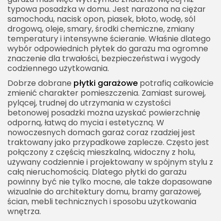
typowa posadzka w domu. Jest narażona na ciężar
Jak układać płytki w garażu?
samochodu, nacisk opon, piasek, błoto, wodę, sól
drogową, oleje, smary, środki chemiczne, zmiany
Płytki do garażu i ściany garażowe
temperatury i intensywne ścieranie. Właśnie dlatego
Płytki do garażu a alternatywne posadzki
wybór odpowiednich płytek do garażu ma ogromne
znaczenie dla trwałości, bezpieczeństwa i wygody
Płytki do garażu przydomowego
codziennego użytkowania.
Płytki do garażu warsztatowego
Dobrze dobrane
płytki garażowe
potrafią całkowicie
Płytki do garażu podziemnego
zmienić charakter pomieszczenia. Zamiast surowej,
pylącej, trudnej do utrzymania w czystości
Najczęstsze błędy przy wyborze płytek do garażu
betonowej posadzki można uzyskać powierzchnię
odporną, łatwą do mycia i estetyczną. W
Jak dbać o płytki do garażu?
nowoczesnych domach garaż coraz rzadziej jest
Płytki do garażu a sprzątanie zimą
traktowany jako przypadkowe zaplecze. Często jest
połączony z częścią mieszkalną, widoczny z holu,
Płytki do garażu a ogrzewanie podłogowe
używany codziennie i projektowany w spójnym stylu z
Ile kosztują płytki do garażu?
całą nieruchomością. Dlatego płytki do garażu
powinny być nie tylko mocne, ale także dopasowane
Czy tanie płytki do garażu są dobrym wyborem?
wizualnie do architektury domu, bramy garażowej,
ścian, mebli technicznych i sposobu użytkowania
Płytki do garażu premium
wnętrza.
Płytki do garażu a styl wnętrza