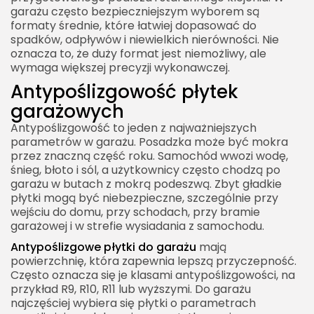
garażu często bezpieczniejszym wyborem są
formaty średnie, które łatwiej dopasować do
spadków, odpływów i niewielkich nierówności. Nie
oznacza to, że duży format jest niemożliwy, ale
wymaga większej precyzji wykonawczej.
Antypoślizgowość płytek
garażowych
Antypoślizgowość to jeden z najważniejszych
parametrów w garażu. Posadzka może być mokra
przez znaczną część roku. Samochód wwozi wodę,
śnieg, błoto i sól, a użytkownicy często chodzą po
garażu w butach z mokrą podeszwą. Zbyt gładkie
płytki mogą być niebezpieczne, szczególnie przy
wejściu do domu, przy schodach, przy bramie
garażowej i w strefie wysiadania z samochodu.
Antypoślizgowe płytki do garażu
mają
powierzchnię, która zapewnia lepszą przyczepność.
Często oznacza się je klasami antypoślizgowości, na
przykład R9, R10, R11 lub wyższymi. Do garażu
najczęściej wybiera się płytki o parametrach