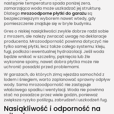
następnie temperatura spada poniżej zera,
zamarzająca woda może uszkadzać jej strukturę.
Dlatego
mrozoodporne płytki do garażu
są
bezpieczniejszym wyborem nawet wtedy, gdy
pomieszczenie znajduje się w bryle budynku.
Gres o niskiej nasiąkliwości zwykle dobrze radzi sobie
z mrozem, ale należy zwracać uwagę na deklaracje
producenta. Mrozoodporność powinna dotyczyć nie
tylko samej płytki, lecz także całego systemu: kleju,
fugi, podłoża i ewentualnej hydroizolacji. Jeśli woda
będzie wnikać w szczeliny, pęknięcia lub źle
wykonane spoiny, nawet dobra płytka może nie
uchronić posadzki przed problemami.
W garażach, do których zimą wjeżdża samochód z
lodem i śniegiem, warto zaplanować sprawny odpływ
wody. Sama mrozoodporność nie zastępuje
właściwego spadku i wentylacji. Woda nie powinna
stać na posadzce przez wiele godzin, ponieważ
zwiększa ryzyko poślizgu, zabrudzeń i uszkodzeń fug.
Nasiąkliwość i odporność na