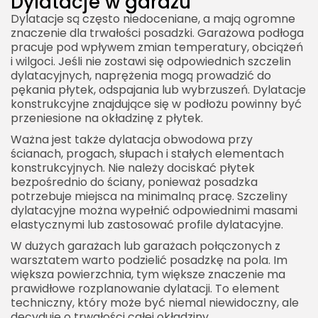
Dylatacje w garażu
Dylatacje są często niedoceniane, a mają ogromne
znaczenie dla trwałości posadzki. Garażowa podłoga
pracuje pod wpływem zmian temperatury, obciążeń
i wilgoci. Jeśli nie zostawi się odpowiednich szczelin
dylatacyjnych, naprężenia mogą prowadzić do
pękania płytek, odspajania lub wybrzuszeń. Dylatacje
konstrukcyjne znajdujące się w podłożu powinny być
przeniesione na okładzinę z płytek.
Ważna jest także dylatacja obwodowa przy
ścianach, progach, słupach i stałych elementach
konstrukcyjnych. Nie należy dociskać płytek
bezpośrednio do ściany, ponieważ posadzka
potrzebuje miejsca na minimalną pracę. Szczeliny
dylatacyjne można wypełnić odpowiednimi masami
elastycznymi lub zastosować profile dylatacyjne.
W dużych garażach lub garażach połączonych z
warsztatem warto podzielić posadzkę na pola. Im
większa powierzchnia, tym większe znaczenie ma
prawidłowe rozplanowanie dylatacji. To element
techniczny, który może być niemal niewidoczny, ale
decyduje o trwałości całej okładziny.