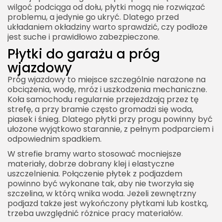
wilgoć podciąga od dołu, płytki mogą nie rozwiązać
problemu, a jedynie go ukryć. Dlatego przed
układaniem okładziny warto sprawdzić, czy podłoże
jest suche i prawidłowo zabezpieczone.
Płytki do garażu a próg
2026 Akademia Internetu Wszelkie prawa
zastrzeżone. Treści umieszczone na stronie
wjazdowy
chronione są prawem autorskim.
Próg wjazdowy to miejsce szczególnie narażone na
obciążenia, wodę, mróz i uszkodzenia mechaniczne.
Koła samochodu regularnie przejeżdżają przez tę
strefę, a przy bramie często gromadzi się woda,
piasek i śnieg. Dlatego płytki przy progu powinny być
ułożone wyjątkowo starannie, z pełnym podparciem i
odpowiednim spadkiem.
W strefie bramy warto stosować mocniejsze
materiały, dobrze dobrany klej i elastyczne
uszczelnienia. Połączenie płytek z podjazdem
powinno być wykonane tak, aby nie tworzyła się
szczelina, w którą wnika woda. Jeżeli zewnętrzny
podjazd także jest wykończony płytkami lub kostką,
trzeba uwzględnić różnice pracy materiałów.