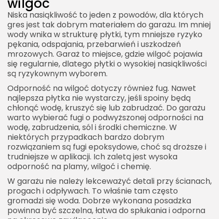
wilgoć
Niska nasiąkliwość to jeden z powodów, dla których
gres jest tak dobrym materiałem do garażu. Im mniej
wody wnika w strukturę płytki, tym mniejsze ryzyko
pękania, odspajania, przebarwień i uszkodzeń
mrozowych. Garaż to miejsce, gdzie wilgoć pojawia
się regularnie, dlatego płytki o wysokiej nasiąkliwości
są ryzykownym wyborem.
Odporność na wilgoć dotyczy również fug. Nawet
najlepsza płytka nie wystarczy, jeśli spoiny będą
chłonąć wodę, kruszyć się lub zabrudzać. Do garażu
warto wybierać fugi o podwyższonej odporności na
wodę, zabrudzenia, sól i środki chemiczne. W
niektórych przypadkach bardzo dobrym
rozwiązaniem są fugi epoksydowe, choć są droższe i
trudniejsze w aplikacji. Ich zaletą jest wysoka
odporność na plamy, wilgoć i chemię.
W garażu nie należy lekceważyć detali przy ścianach,
progach i odpływach. To właśnie tam często
gromadzi się woda. Dobrze wykonana posadzka
powinna być szczelna, łatwa do spłukania i odporna