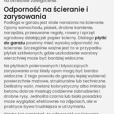
na okresowe zawilgocenie.
Odporność na ścieranie i
zarysowania
Podłoga w garażu jest stale narażona na ścieranie.
Opony samochodu, piasek, drobne kamienie,
narzędzia, przesuwane regały, rowery i sprzęt
ogrodowy działają jak papier ścierny. Dlatego
płytki
do garażu
powinny mieć wysoką odporność na
ścieranie. Szczególnie ważne jest to w przypadku
płytek szkliwionych, gdzie uszkodzenie warstwy
wierzchniej może być bardziej widoczne.
Na płytkach polerowanych i błyszczących
zarysowania oraz ślady opon mogą być bardzo
widoczne. Z tego powodu do garażu lepiej wybierać
powierzchnie matowe, strukturalne lub techniczne.
Delikatny wzór, melanż kolorystyczny albo imitacja
betonu dobrze maskują codzienne zabrudzenia i
drobne rysy. Jednolita czarna lub biała posadzka
może wyglądać efektownie na zdjęciach, ale w
praktyce bywa trudniejsza w utrzymaniu.