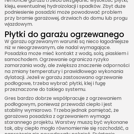
remoncie garażu trzeba uwzględnić wysokość płytki,
kleju, ewentualnej hydroizolacji i spadków. Zbyt duże
podniesienie posadzki może powodować problem
przy bramie garażowej, drzwiach do domu lub progu
wjazdowym.
Płytki do garażu ogrzewanego
W garażu ogrzewanym warunki są nieco łagodniejsze
niż w nieogrzewanym, ale nadal wymagające.
Posadzka może mieć kontakt z wodą, solą, piaskiem i
samochodem. Ogrzewanie ogranicza ryzyko
zamarzania wody, ale zwiększa znaczenie odporności
na zmiany temperatury i prawidłowego wykonania
dylatacji. Jeżeli w garażu zastosowano ogrzewanie
podłogowe, trzeba wybrać płytki, klej i fugę
przeznaczone do takiego systemu.
Gres bardzo dobrze współpracuje z ogrzewaniem
podłogowym, ponieważ przewodzi ciepło i jest
stabilny wymiarowo. Trzeba jednak pamiętać, że
garażowa posadzka z ogrzewaniem wymaga
starannego projektu. Warstwy muszą być wykonane
tak, aby ciepło mogło równomiernie się rozchodzić, a