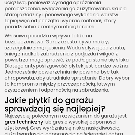
uciążliwa, ponieważ wymaga opróżnienia
pomieszczenia, wyłączenia go z użytkowania, skucia
starej okładziny i ponownego wykonania warstw.
Lepiej więc od początku wybrać materiał, który
poradzi sobie z realnymi obciążeniami.
Właściwa posadzka wpływa także na
bezpieczeństwo. Garaż często bywa mokry,
szczególnie zimą i jesienią. Woda spływająca z auta,
śnieg z nadkoli, zabrudzenia z podjazdu i wilgoć z
powietrza mogą sprawić, że podłoga stanie się śliska.
Dlatego antypoślizgowość płytek jest bardzo ważna.
Jednocześnie powierzchnia nie powinna być tak
chropowata, aby utrudniała sprzątanie. Dobry wybór
to kompromis między przyczepnością, łatwym
czyszczeniem i odpornością na zabrudzenia.
Jakie płytki do garażu
sprawdzają się najlepiej?
Najczęściej polecanym rozwiązaniem do garażu jest
gres techniczny
lub gres o wysokiej odporności
użytkowej. Gres wyróżnia się niską nasiąkliwością,
dużą twardością, odpornością na ścieranie i dobrą