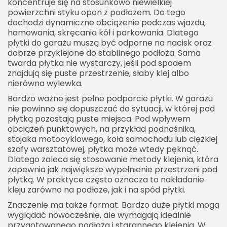
koncentruje się na stosunkowo niewielkiej
powierzchni styku opon z podłożem. Do tego
dochodzi dynamiczne obciążenie podczas wjazdu,
hamowania, skręcania kół i parkowania. Dlatego
płytki do garażu muszą być odporne na nacisk oraz
dobrze przyklejone do stabilnego podłoża. Sama
twarda płytka nie wystarczy, jeśli pod spodem
znajdują się puste przestrzenie, słaby klej albo
nierówna wylewka.
Bardzo ważne jest pełne podparcie płytki. W garażu
nie powinno się dopuszczać do sytuacji, w której pod
płytką pozostają puste miejsca. Pod wpływem
obciążeń punktowych, na przykład podnośnika,
stojaka motocyklowego, koła samochodu lub ciężkiej
szafy warsztatowej, płytka może wtedy pęknąć.
Dlatego zaleca się stosowanie metody klejenia, która
zapewnia jak największe wypełnienie przestrzeni pod
płytką. W praktyce często oznacza to nakładanie
kleju zarówno na podłoże, jak i na spód płytki.
Znaczenie ma także format. Bardzo duże płytki mogą
wyglądać nowocześnie, ale wymagają idealnie
przygotowanego podłoża i starannego klejenia. W