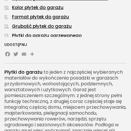
Kolor płytek do garażu
Format płytek do garażu
Grubość płytek do garażu
Płytki do garażu ogrzewanego
Płytki do garażu nieogrzewanego
UDOSTĘPNIJ
Facebook
Twitter
Email
Share
Przygotowanie podłoża pod płytki do garażu
Spadek posadzki w garażu
Płytki do garażu
to jeden z najczęściej wybieranych
Klej do płytek garażowych
materiałów do wykończenia posadzki w garażach
Fuga do płytek w garażu
przydomowych, wolnostojących, podziemnych,
warsztatowych i użytkowych. Garaż jest
Dylatacje w garażu
pomieszczeniem szczególnym: z jednej strony pełni
funkcję techniczną, z drugiej coraz częściej staje się
Płytki do garażu a odpływ liniowy
integralną częścią domu, miejscem przechowywania,
Hydroizolacja pod płytkami w garażu
majsterkowania, pielęgnacji samochodu,
przechowywania rowerów, narzędzi, sprzętu
Płytki do garażu a próg wjazdowy
ogrodowego i sezonowych akcesoriów. Podłoga w
Estetyka płytek garażowych
garażu musi więc wytrzymać znacznie więcej niż