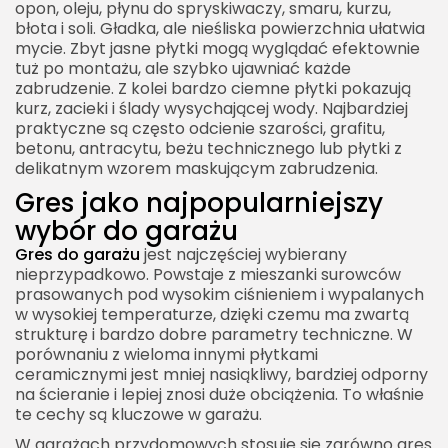
opon, oleju, płynu do spryskiwaczy, smaru, kurzu,
błota i soli. Gładka, ale nieśliska powierzchnia ułatwia
mycie. Zbyt jasne płytki mogą wyglądać efektownie
tuż po montażu, ale szybko ujawniać każde
zabrudzenie. Z kolei bardzo ciemne płytki pokazują
kurz, zacieki i ślady wysychającej wody. Najbardziej
praktyczne są często odcienie szarości, grafitu,
betonu, antracytu, beżu technicznego lub płytki z
delikatnym wzorem maskującym zabrudzenia.
Gres jako najpopularniejszy
wybór do garażu
Gres do garażu
jest najczęściej wybierany
nieprzypadkowo. Powstaje z mieszanki surowców
prasowanych pod wysokim ciśnieniem i wypalanych
w wysokiej temperaturze, dzięki czemu ma zwartą
strukturę i bardzo dobre parametry techniczne. W
porównaniu z wieloma innymi płytkami
ceramicznymi jest mniej nasiąkliwy, bardziej odporny
na ścieranie i lepiej znosi duże obciążenia. To właśnie
te cechy są kluczowe w garażu.
W garażach przydomowych stosuje się zarówno gres