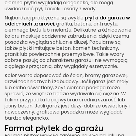
ciemne płytki wyglądają elegancko, ale mogą
uwidaczniać pył, zacieki i osady z wody.
Najbardziej praktyczne są zwykle
płytki do garażu w
odcieniach szarości
, grafitu, betonu, antracytu,
ciemnego beżu lub melanżu. Delikatne zróżnicowanie
koloru maskuje codzienne zabrudzenia, dzięki czemu
posadzka wygląda schludnie dłużej. Popularne są
także płytki imitujące beton, kamień techniczny,
granit lub powierzchnie przemysłowe. Takie wzory
dobrze pasują do charakteru garażu i nie wymagają
ciągłego sprzątania, aby wyglądały estetycznie.
Kolor warto dopasować do ścian, bramy garażowej,
drzwi technicznych i zabudowy. Jeśli garaż jest mały
lub słabo oświetlony, zbyt ciemna podłoga może
sprawić, że wnętrze będzie wydawało się ciężkie. W
takim przypadku lepiej wybrać średnią szarość lub
jasny beton. Jeśli garaż jest duży, dobrze oświetlony i
nowoczesny, grafitowa posadzka może wyglądać
bardzo elegancko.
Format płytek do garażu
Format płytek wpływa zarówno na wygląd, jak i na