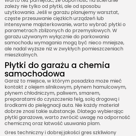
Warto też pamiętać, że odporność na ścieranie
zależy nie tylko od płytki, ale od sposobu
użytkowania. Jeśli w garażu planujemy warsztat,
częste przesuwanie ciężkich urządzeń lub
intensywne majsterkowanie, warto wybrać płytki o
parametrach zbliżonych do przemysłowych. W
garażu używanym wyłącznie do parkowania
samochodu wymagania mogą być nieco mniejsze,
ale nadal wyższe niż w zwykłych pomieszczeniach
mieszkalnych.
Płytki do garażu a chemia
samochodowa
Garaż to miejsce, w którym posadzka może mieć
kontakt z olejem silnikowym, płynem hamulcowym,
płynem chłodniczym, paliwem, smarem,
preparatami do czyszczenia felg, solą drogową i
środkami do pielęgnacji auta. Nie każdy materiał
dobrze znosi takie substancje. Dlatego wybierając
płytki garażowe, warto zwrócić uwagę na odporność
chemiczną oraz łatwość usuwania plam.
Gres techniczny i dobrej jakości gres szkliwiony