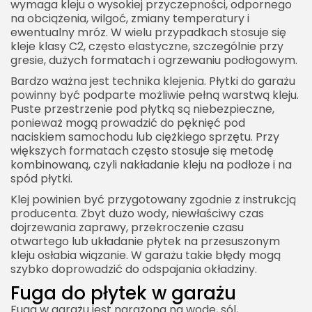
wymaga kleju o wysokiej przyczepności, odpornego
na obciążenia, wilgoć, zmiany temperatury i
ewentualny mróz. W wielu przypadkach stosuje się
kleje klasy C2, często elastyczne, szczególnie przy
gresie, dużych formatach i ogrzewaniu podłogowym.
Bardzo ważna jest technika klejenia. Płytki do garażu
powinny być podparte możliwie pełną warstwą kleju.
Puste przestrzenie pod płytką są niebezpieczne,
ponieważ mogą prowadzić do pęknięć pod
naciskiem samochodu lub ciężkiego sprzętu. Przy
większych formatach często stosuje się metodę
kombinowaną, czyli nakładanie kleju na podłoże i na
spód płytki.
Klej powinien być przygotowany zgodnie z instrukcją
producenta. Zbyt dużo wody, niewłaściwy czas
dojrzewania zaprawy, przekroczenie czasu
otwartego lub układanie płytek na przesuszonym
kleju osłabia wiązanie. W garażu takie błędy mogą
szybko doprowadzić do odspajania okładziny.
Fuga do płytek w garażu
Fuga w garażu jest narażona na wodę, sól,