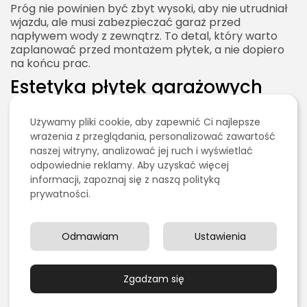
Próg nie powinien być zbyt wysoki, aby nie utrudniał
wjazdu, ale musi zabezpieczać garaż przed
napływem wody z zewnątrz. To detal, który warto
zaplanować przed montażem płytek, a nie dopiero
na końcu prac.
Estetyka płytek garażowych
Choć garaż jest pomieszczeniem technicznym,
estetyka ma coraz większe znaczenie. W
Używamy pliki cookie, aby zapewnić Ci najlepsze
nowoczesnych domach garaż często znajduje się
wrażenia z przeglądania, personalizować zawartość
blisko wejścia, przejścia do domu, pralni, spiżarni lub
naszej witryny, analizować jej ruch i wyświetlać
pomieszczenia gospodarczego. Schludna posadzka
odpowiednie reklamy. Aby uzyskać więcej
wpływa na odbiór całej przestrzeni. Dobre płytki
informacji, zapoznaj się z naszą polityką
sprawiają, że garaż wygląda czysto, solidnie i
prywatności.
profesjonalnie.
Popularne są płytki imitujące beton, kamień,
grafitowy gres techniczny, surowe powierzchnie
Odmawiam
Ustawienia
przemysłowe lub delikatny melanż. Tego typu wzory
dobrze pasują do garażu, ponieważ są praktyczne i
ponadczasowe. W bardziej eleganckich realizacjach
Zgadzam się
można zastosować większy format, prosty układ i
ciemniejszą fugę. W garażach warsztatowych lepiej