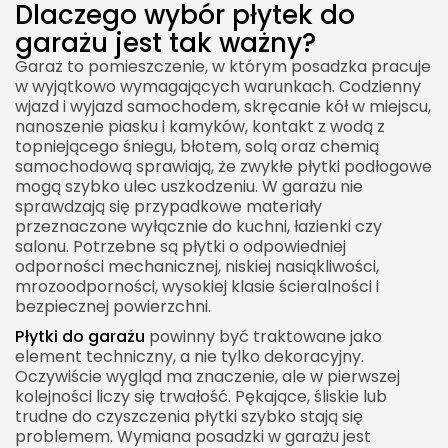
Dlaczego wybór płytek do
Płytki do garażu a przechowywanie
garażu jest tak ważny?
Jak uniknąć pękania płytek w garażu?
Garaż to pomieszczenie, w którym posadzka pracuje
w wyjątkowo wymagających warunkach. Codzienny
Płytki do garażu a podjazd
wjazd i wyjazd samochodem, skręcanie kół w miejscu,
Płytki do garażu w małym garażu
nanoszenie piasku i kamyków, kontakt z wodą z
topniejącego śniegu, błotem, solą oraz chemią
Płytki do garażu dwustanowiskowego
samochodową sprawiają, że zwykłe płytki podłogowe
mogą szybko ulec uszkodzeniu. W garażu nie
Montaż płytek do garażu krok po kroku
sprawdzają się przypadkowe materiały
Najważniejsze parametry płytek do garażu
przeznaczone wyłącznie do kuchni, łazienki czy
salonu. Potrzebne są płytki o odpowiedniej
Kiedy płytki do garażu są najlepszym
odporności mechanicznej, niskiej nasiąkliwości,
rozwiązaniem?
mrozoodporności, wysokiej klasie ścieralności i
bezpiecznej powierzchni.
Najważniejsze wnioski praktyczne
Płytki do garażu
powinny być traktowane jako
element techniczny, a nie tylko dekoracyjny.
Oczywiście wygląd ma znaczenie, ale w pierwszej
kolejności liczy się trwałość. Pękające, śliskie lub
trudne do czyszczenia płytki szybko stają się
problemem. Wymiana posadzki w garażu jest