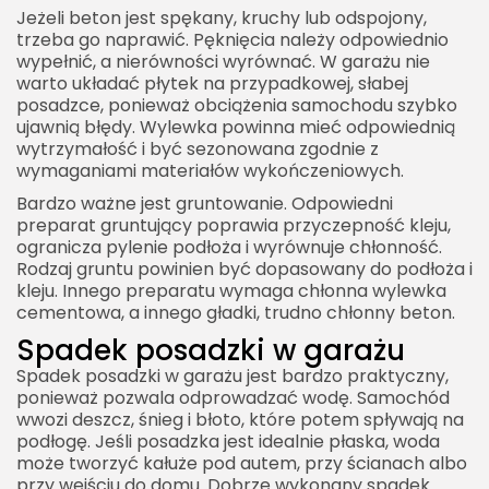
Jeżeli beton jest spękany, kruchy lub odspojony,
trzeba go naprawić. Pęknięcia należy odpowiednio
wypełnić, a nierówności wyrównać. W garażu nie
warto układać płytek na przypadkowej, słabej
posadzce, ponieważ obciążenia samochodu szybko
ujawnią błędy. Wylewka powinna mieć odpowiednią
wytrzymałość i być sezonowana zgodnie z
wymaganiami materiałów wykończeniowych.
Bardzo ważne jest gruntowanie. Odpowiedni
preparat gruntujący poprawia przyczepność kleju,
ogranicza pylenie podłoża i wyrównuje chłonność.
Rodzaj gruntu powinien być dopasowany do podłoża i
kleju. Innego preparatu wymaga chłonna wylewka
cementowa, a innego gładki, trudno chłonny beton.
Spadek posadzki w garażu
Spadek posadzki w garażu jest bardzo praktyczny,
ponieważ pozwala odprowadzać wodę. Samochód
wwozi deszcz, śnieg i błoto, które potem spływają na
podłogę. Jeśli posadzka jest idealnie płaska, woda
może tworzyć kałuże pod autem, przy ścianach albo
przy wejściu do domu. Dobrze wykonany spadek