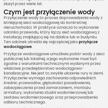
służył przez wiele lat.
wody
Czym jest przyłączenie wody
Jakość wody po przyłączeniu
Przyłączenie wody to proces doprowadzenia wody z
Konserwacja i eksploatacja przyłącza
istniejącej sieci wodociągowej do konkretnej
wodociągowego
nieruchomości. W praktyce oznacza to wykonanie
odcinka przewodu, który łączy sieć wodociągową z
Przyłączenie wody zimą
instalacją znajdującą się na działce lub w budynku.
Przyłączenie wody na terenach wiejskich
Ten odcinek określa się najczęściej jako
przyłącze
wodociągowe
.
Przyłączenie wody na działce rekreacyjnej
Przyłącze wodociągowe umożliwia pobór wody z sieci
Przyłączenie wody a zagospodarowanie ogrodu
publicznej lub lokalnej, a jego wykonanie musi być
zgodne z warunkami technicznymi wydanymi przez
Przyłączenie wody a bezpieczeństwo sanitarne
właściwe przedsiębiorstwo wodociągowo-
Jak wybrać firmę do przyłączenia wody
kanalizacyjne. Nie jest to zwykłe ułożenie rury w ziemi.
Przyłączenie wymaga zachowania odpowiednich
Rola geodety przy przyłączeniu wody
średnic przewodów, głębokości posadowienia,
zabezpieczenia przed zamarzaniem, montażu
Przyłączenie wody a planowanie innych mediów
armatury, wykonania studni wodomierzowej lub
Przyłączenie wody w praktyce inwestora
zestawu wodomierzowego oraz przeprowadzenia
odbioru technicznego.
Przyłączenie wody jako element wartości