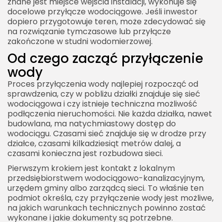
znane jest miejsce wejścia instalacji, wykonuje się
docelowe przyłącze wodociągowe. Jeśli inwestor
dopiero przygotowuje teren, może zdecydować się
na rozwiązanie tymczasowe lub przyłącze
zakończone w studni wodomierzowej.
Od czego zacząć przyłączenie
wody
Proces przyłączenia wody najlepiej rozpocząć od
sprawdzenia, czy w pobliżu działki znajduje się sieć
wodociągowa i czy istnieje techniczna możliwość
podłączenia nieruchomości. Nie każda działka, nawet
budowlana, ma natychmiastowy dostęp do
wodociągu. Czasami sieć znajduje się w drodze przy
działce, czasami kilkadziesiąt metrów dalej, a
czasami konieczna jest rozbudowa sieci.
Pierwszym krokiem jest kontakt z lokalnym
przedsiębiorstwem wodociągowo-kanalizacyjnym,
urzędem gminy albo zarządcą sieci. To właśnie ten
podmiot określa, czy przyłączenie wody jest możliwe,
na jakich warunkach technicznych powinno zostać
wykonane i jakie dokumenty są potrzebne.