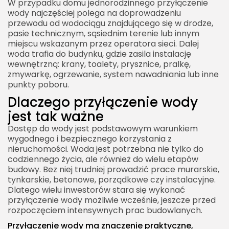
nieruchomości
W przypadku domu jednorodzinnego przyłączenie
wody najczęściej polega na doprowadzeniu
Przyłączenie wody wykonane z myślą o
przewodu od wodociągu znajdującego się w drodze,
przyszłości
pasie technicznym, sąsiednim terenie lub innym
miejscu wskazanym przez operatora sieci. Dalej
Profesjonalne przyłączenie wody jako gwarancja
woda trafia do budynku, gdzie zasila instalację
spokoju
wewnętrzną: krany, toalety, prysznice, pralkę,
zmywarkę, ogrzewanie, system nawadniania lub inne
punkty poboru.
Dlaczego przyłączenie wody
jest tak ważne
Dostęp do wody jest podstawowym warunkiem
wygodnego i bezpiecznego korzystania z
nieruchomości. Woda jest potrzebna nie tylko do
codziennego życia, ale również do wielu etapów
budowy. Bez niej trudniej prowadzić prace murarskie,
tynkarskie, betonowe, porządkowe czy instalacyjne.
Dlatego wielu inwestorów stara się wykonać
przyłączenie wody możliwie wcześnie, jeszcze przed
rozpoczęciem intensywnych prac budowlanych.
Przyłączenie wody ma znaczenie praktyczne,