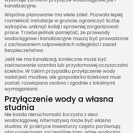
kanalizacyjne.
Wspólne planowanie ma wiele zalet. Pozwala lepiej
rozmieścić instalacje w gruncie, ograniczyć liczbę
wykopów, uniknąć kolizji i sprawniej zorganizować
prace. Trzeba jednak pamiętać, że przewody
2026 Akademia Internetu Wszelkie prawa
zastrzeżone. Treści umieszczone na stronie
wodociągowe i kanalizacyjne muszą być prowadzone
chronione są prawem autorskim.
z zachowaniem odpowiednich odległości i zasad
bezpieczeństwa.
Jeśli nie ma kanalizacji, konieczne może być
zastosowanie szamba lub przydomowej oczyszczalni
ścieków. W takim przypadku przyłączenie wody
nadal jest możliwe, ale gospodarka ściekowa musi
zostać rozwiązana osobno i zgodnie z lokalnymi
wymaganiami.
Przyłączenie wody a własna
studnia
Nie każda nieruchomość korzysta z sieci
wodociągowej. Alternatywą może być własna
studnia. W praktyce inwestorzy często porównują
oba rozwiązania, szczególnie tam, gdzie wodociąg