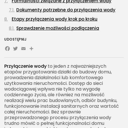
Formalności związane z przyłączeniem wody
Dokumenty potrzebne do przyłączenia wody
Etapy przyłączenia wody krok po kroku
Sprawdzenie możliwości podłączenia
Złożenie wniosku o warunki techniczne
UDOSTĘPNIJ
Facebook
Twitter
Przygotowanie projektu przyłącza
Email
Share
Uzgodnienie dokumentacji
Wybór wykonawcy
Przyłączenie wody
to jeden z najważniejszych
etapów przygotowania działki do budowy domu,
Wykonanie robót ziemnych i montażowych
prowadzenia działalności lub komfortowego
użytkowania nieruchomości. Dostęp do sieci
Próba szczelności i odbiór techniczny
wodociągowej wpływa nie tylko na wygodę
Montaż wodomierza i podpisanie umowy
codziennego życia, ale również na możliwość
realizacji wielu prac budowlanych, odbiór budynku,
Przyłącze wodociągowe a instalacja wewnętrzna
funkcjonowanie instalacji sanitarnych oraz wartość
Studnia wodomierzowa przy przyłączeniu wody
całej nieruchomości. Bez sprawnie
przeprowadzonego procesu przyłączenia wody
Materiały stosowane przy przyłączeniu wody
trudno mówić o pełnej funkcjonalności domu