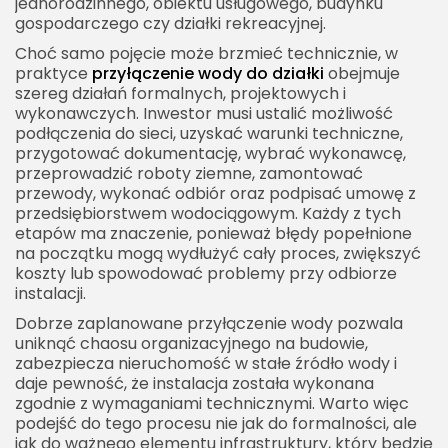
jednorodzinnego, obiektu usługowego, budynku
Głębokość ułożenia przyłącza wodociągowego
gospodarczego czy działki rekreacyjnej.
Przyłączenie wody na działce bez budynku
Choć samo pojęcie może brzmieć technicznie, w
Przyłączenie wody do domu jednorodzinnego
praktyce
przyłączenie wody do działki
obejmuje
szereg działań formalnych, projektowych i
Przyłączenie wody do budynku usługowego lub
wykonawczych. Inwestor musi ustalić możliwość
firmowego
podłączenia do sieci, uzyskać warunki techniczne,
przygotować dokumentację, wybrać wykonawcę,
Przyłączenie wody a kanalizacja
przeprowadzić roboty ziemne, zamontować
Przyłączenie wody a własna studnia
przewody, wykonać odbiór oraz podpisać umowę z
przedsiębiorstwem wodociągowym. Każdy z tych
Koszt przyłączenia wody
etapów ma znaczenie, ponieważ błędy popełnione
Ile trwa przyłączenie wody
na początku mogą wydłużyć cały proces, zwiększyć
koszty lub spowodować problemy przy odbiorze
Najczęstsze problemy przy przyłączaniu wody
instalacji.
Błędy, których warto unikać
Dobrze zaplanowane przyłączenie wody pozwala
uniknąć chaosu organizacyjnego na budowie,
Przyłączenie wody a budowa domu
zabezpiecza nieruchomość w stałe źródło wody i
Przyłączenie wody a odbiór budynku
daje pewność, że instalacja została wykonana
zgodnie z wymaganiami technicznymi. Warto więc
Przyłączenie wody przez drogę
podejść do tego procesu nie jak do formalności, ale
jak do ważnego elementu infrastruktury, który będzie
Rozbudowa sieci wodociągowej a przyłączenie