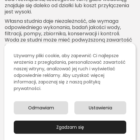
znajduje się daleko od działki lub koszt przyłączenia
jest wysoki.
Własna studnia daje niezależność, ale wymaga
odpowiedniego wykonania, badań jakości wody,
filtracji, pompy, zbiornika, konserwacji i kontroli.
Woda ze studni może mieć podwyższoną zawartość
żelaza, manganu, twardość lub inne parametry
wymagające uzdatniania. Z kolei przyłączenie do
Używamy pliki cookie, aby zapewnić Ci najlepsze
wodociągu zapewnia wodę dostarczaną przez
wrażenia z przeglądania, personalizować zawartość
operatora, rozliczaną według wskazań wodomierza i
naszej witryny, analizować jej ruch i wyświetlać
objętą systemem nadzoru.
odpowiednie reklamy. Aby uzyskać więcej
Wybór między wodociągiem a studnią zależy od
informacji, zapoznaj się z naszą polityką
lokalnych warunków, kosztów, jakości wody,
prywatności.
przeznaczenia budynku i oczekiwań właściciela. W
wielu przypadkach przyłączenie wody z sieci jest
najwygodniejszym i najbardziej stabilnym
Odmawiam
Ustawienia
rozwiązaniem dla domu jednorodzinnego.
Koszt przyłączenia wody
Zgadzam się
Koszt przyłączenia wody może się znacznie różnić w
zależności od lokalizacji i zakresu prac. Największe