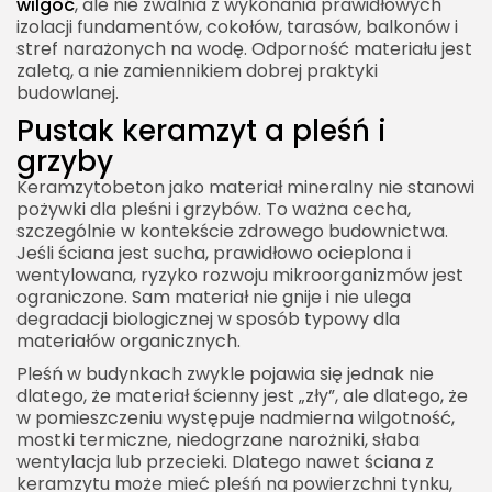
wilgoć
, ale nie zwalnia z wykonania prawidłowych
izolacji fundamentów, cokołów, tarasów, balkonów i
stref narażonych na wodę. Odporność materiału jest
zaletą, a nie zamiennikiem dobrej praktyki
budowlanej.
Pustak keramzyt a pleśń i
grzyby
Keramzytobeton jako materiał mineralny nie stanowi
pożywki dla pleśni i grzybów. To ważna cecha,
szczególnie w kontekście zdrowego budownictwa.
Jeśli ściana jest sucha, prawidłowo ocieplona i
wentylowana, ryzyko rozwoju mikroorganizmów jest
ograniczone. Sam materiał nie gnije i nie ulega
degradacji biologicznej w sposób typowy dla
materiałów organicznych.
Pleśń w budynkach zwykle pojawia się jednak nie
dlatego, że materiał ścienny jest „zły”, ale dlatego, że
w pomieszczeniu występuje nadmierna wilgotność,
mostki termiczne, niedogrzane narożniki, słaba
wentylacja lub przecieki. Dlatego nawet ściana z
keramzytu może mieć pleśń na powierzchni tynku,