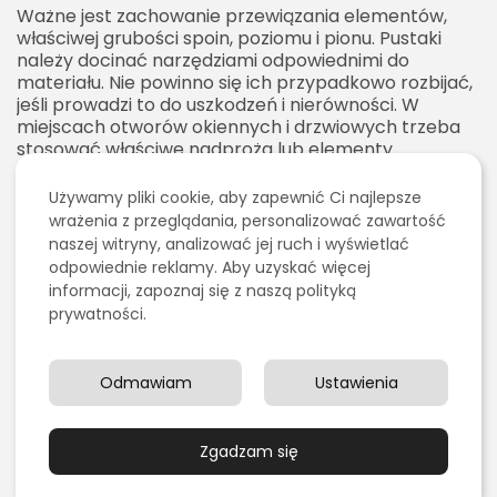
Ważne jest zachowanie przewiązania elementów,
właściwej grubości spoin, poziomu i pionu. Pustaki
należy docinać narzędziami odpowiednimi do
materiału. Nie powinno się ich przypadkowo rozbijać,
jeśli prowadzi to do uszkodzeń i nierówności. W
miejscach otworów okiennych i drzwiowych trzeba
stosować właściwe nadproża lub elementy
systemowe.
Używamy pliki cookie, aby zapewnić Ci najlepsze
Pustak keramzytowy najlepiej sprawdza się wtedy,
wrażenia z przeglądania, personalizować zawartość
gdy ekipa rozumie technologię i trzyma się
naszej witryny, analizować jej ruch i wyświetlać
instrukcji producenta
. Błędy wykonawcze mogą
odpowiednie reklamy. Aby uzyskać więcej
osłabić parametry ściany, niezależnie od tego, jak
informacji, zapoznaj się z naszą polityką
dobry jest sam materiał. Dotyczy to wszystkich
prywatności.
technologii murowych, ale przy mniej popularnym
materiale warto szczególnie zadbać o
doświadczenie wykonawcy.
Odmawiam
Ustawienia
Zaprawa do pustaków
keramzytowych
Zgadzam się
Dobór zaprawy ma duże znaczenie. W zależności od
systemu można stosować tradycyjne zaprawy