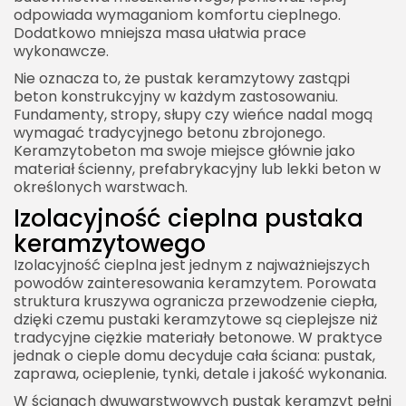
odpowiada wymaganiom komfortu cieplnego.
Dodatkowo mniejsza masa ułatwia prace
wykonawcze.
Nie oznacza to, że pustak keramzytowy zastąpi
beton konstrukcyjny w każdym zastosowaniu.
Fundamenty, stropy, słupy czy wieńce nadal mogą
wymagać tradycyjnego betonu zbrojonego.
Keramzytobeton ma swoje miejsce głównie jako
materiał ścienny, prefabrykacyjny lub lekki beton w
określonych warstwach.
Izolacyjność cieplna pustaka
keramzytowego
Izolacyjność cieplna jest jednym z najważniejszych
powodów zainteresowania keramzytem. Porowata
struktura kruszywa ogranicza przewodzenie ciepła,
dzięki czemu pustaki keramzytowe są cieplejsze niż
tradycyjne ciężkie materiały betonowe. W praktyce
jednak o cieple domu decyduje cała ściana: pustak,
zaprawa, ocieplenie, tynki, detale i jakość wykonania.
W ścianach dwuwarstwowych pustak keramzyt pełni