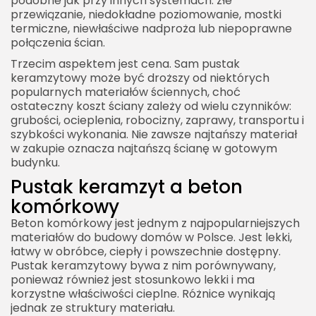
podobne jak przy innych systemach: złe
przewiązanie, niedokładne poziomowanie, mostki
termiczne, niewłaściwe nadproża lub niepoprawne
połączenia ścian.
Trzecim aspektem jest cena. Sam pustak
keramzytowy może być droższy od niektórych
popularnych materiałów ściennych, choć
ostateczny koszt ściany zależy od wielu czynników:
grubości, ocieplenia, robocizny, zaprawy, transportu i
szybkości wykonania. Nie zawsze najtańszy materiał
w zakupie oznacza najtańszą ścianę w gotowym
budynku.
Pustak keramzyt a beton
komórkowy
Beton komórkowy jest jednym z najpopularniejszych
materiałów do budowy domów w Polsce. Jest lekki,
łatwy w obróbce, ciepły i powszechnie dostępny.
Pustak keramzytowy bywa z nim porównywany,
ponieważ również jest stosunkowo lekki i ma
korzystne właściwości cieplne. Różnice wynikają
jednak ze struktury materiału.