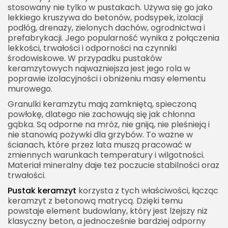
stosowany nie tylko w pustakach. Używa się go jako
lekkiego kruszywa do betonów, podsypek, izolacji
podłóg, drenaży, zielonych dachów, ogrodnictwa i
prefabrykacji. Jego popularność wynika z połączenia
lekkości, trwałości i odporności na czynniki
środowiskowe. W przypadku pustaków
keramzytowych najważniejsza jest jego rola w
poprawie izolacyjności i obniżeniu masy elementu
murowego.
Granulki keramzytu mają zamkniętą, spieczoną
powłokę, dlatego nie zachowują się jak chłonna
gąbka. Są odporne na mróz, nie gniją, nie pleśnieją i
nie stanowią pożywki dla grzybów. To ważne w
ścianach, które przez lata muszą pracować w
zmiennych warunkach temperatury i wilgotności.
Materiał mineralny daje też poczucie stabilności oraz
trwałości.
Pustak keramzyt
korzysta z tych właściwości, łącząc
keramzyt z betonową matrycą. Dzięki temu
powstaje element budowlany, który jest lżejszy niż
klasyczny beton, a jednocześnie bardziej odporny