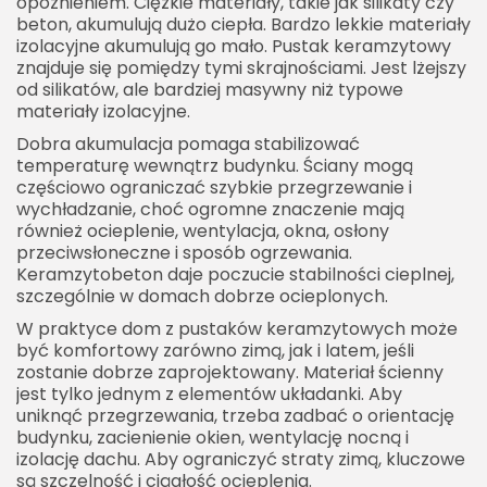
opóźnieniem. Ciężkie materiały, takie jak silikaty czy
beton, akumulują dużo ciepła. Bardzo lekkie materiały
izolacyjne akumulują go mało. Pustak keramzytowy
znajduje się pomiędzy tymi skrajnościami. Jest lżejszy
od silikatów, ale bardziej masywny niż typowe
materiały izolacyjne.
Dobra akumulacja pomaga stabilizować
temperaturę wewnątrz budynku. Ściany mogą
częściowo ograniczać szybkie przegrzewanie i
wychładzanie, choć ogromne znaczenie mają
również ocieplenie, wentylacja, okna, osłony
przeciwsłoneczne i sposób ogrzewania.
Keramzytobeton daje poczucie stabilności cieplnej,
szczególnie w domach dobrze ocieplonych.
W praktyce dom z pustaków keramzytowych może
być komfortowy zarówno zimą, jak i latem, jeśli
zostanie dobrze zaprojektowany. Materiał ścienny
jest tylko jednym z elementów układanki. Aby
uniknąć przegrzewania, trzeba zadbać o orientację
budynku, zacienienie okien, wentylację nocną i
izolację dachu. Aby ograniczyć straty zimą, kluczowe
są szczelność i ciągłość ocieplenia.