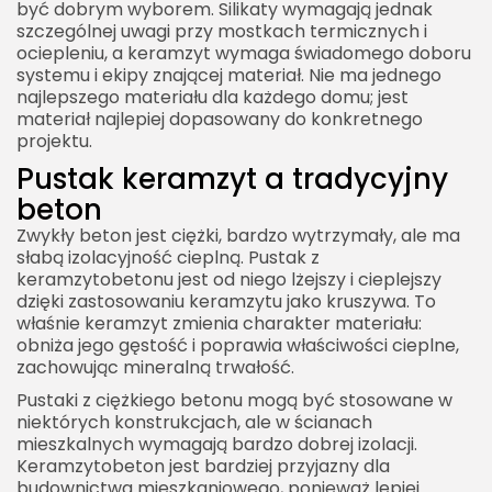
być dobrym wyborem. Silikaty wymagają jednak
szczególnej uwagi przy mostkach termicznych i
ociepleniu, a keramzyt wymaga świadomego doboru
systemu i ekipy znającej materiał. Nie ma jednego
najlepszego materiału dla każdego domu; jest
materiał najlepiej dopasowany do konkretnego
projektu.
Pustak keramzyt a tradycyjny
beton
Zwykły beton jest ciężki, bardzo wytrzymały, ale ma
słabą izolacyjność cieplną. Pustak z
keramzytobetonu jest od niego lżejszy i cieplejszy
dzięki zastosowaniu keramzytu jako kruszywa. To
właśnie keramzyt zmienia charakter materiału:
obniża jego gęstość i poprawia właściwości cieplne,
zachowując mineralną trwałość.
Pustaki z ciężkiego betonu mogą być stosowane w
niektórych konstrukcjach, ale w ścianach
mieszkalnych wymagają bardzo dobrej izolacji.
Keramzytobeton jest bardziej przyjazny dla
budownictwa mieszkaniowego, ponieważ lepiej