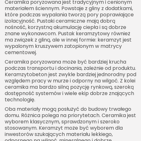
Ceramika poryzowana jest tradycyjnym i cenionym
materiałem ściennym. Powstaje z gliny z dodatkami,
które podczas wypalania tworzą pory poprawiające
izolacyjność. Pustaki ceramiczne mają dobrą
nośność, korzystną akumulację ciepła i są dobrze
znane wykonawcom. Pustak keramzytowy również
ma związek z gliną, ale w innej formie: keramzyt jest
wypalonym kruszywem zatopionym w matrycy
cementowej.
Ceramika poryzowana może być bardziej krucha
podczas transportu i docinania, zależnie od produktu.
Keramzytobeton jest zwykle bardziej jednorodny pod
względem pracy w murze i odporny na wilgoć. Z kolei
ceramika ma bardzo silną pozycję rynkową, szeroką
dostępność systemów i wiele ekip dobrze znających
technologię.
Oba materiały mogą posłużyć do budowy trwałego
domu. Różnica polega na priorytetach. Ceramika jest
wyborem klasycznym, sprawdzonym i szeroko
stosowanym. Keramzyt może być wyborem dla
inwestorów szukających materiału lekkiego,
odpornego na wilgoć, mineralnego i dobrze