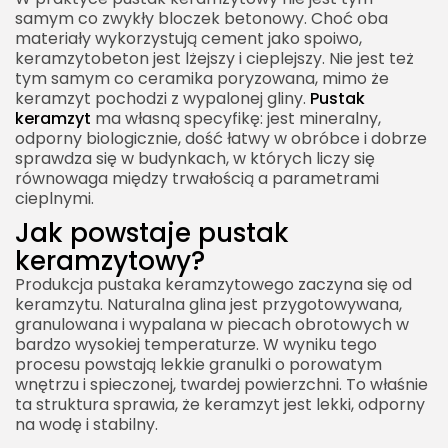
samym co zwykły bloczek betonowy. Choć oba
Pustak keramzyt w domu piętrowym
materiały wykorzystują cement jako spoiwo,
keramzytobeton jest lżejszy i cieplejszy. Nie jest też
Pustak keramzyt a rozbudowa domu
tym samym co ceramika poryzowana, mimo że
Pustak keramzyt a remont starego budynku
keramzyt pochodzi z wypalonej gliny.
Pustak
keramzyt
ma własną specyfikę: jest mineralny,
Pustak keramzyt a mikroklimat wnętrz
odporny biologicznie, dość łatwy w obróbce i dobrze
Pustak keramzyt a sezonowanie budynku
sprawdza się w budynkach, w których liczy się
równowaga między trwałością a parametrami
Pustak keramzyt a warunki zimowe
cieplnymi.
Pustak keramzyt a upały na budowie
Jak powstaje pustak
Pustak keramzyt a błędy wykonawcze
keramzytowy?
Jak wybrać dobre pustaki keramzytowe?
Produkcja pustaka keramzytowego zaczyna się od
keramzytu. Naturalna glina jest przygotowywana,
Pustak keramzyt a projekt domu
granulowana i wypalana w piecach obrotowych w
bardzo wysokiej temperaturze. W wyniku tego
Pustak keramzyt a wymagania energetyczne
procesu powstają lekkie granulki o porowatym
Pustak keramzyt a paroizolacja i
wnętrzu i spieczonej, twardej powierzchni. To właśnie
paroprzepuszczalność
ta struktura sprawia, że keramzyt jest lekki, odporny
na wodę i stabilny.
Pustak keramzyt a szczelność powietrzna