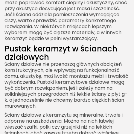
może poprawiać komfort cieplny i akustyczny, choć
przy akustyce decydująca jest masa i szczelność.
Jeśli ściana oddziela pomieszczenia wymagające
ciszy, warto sprawdzić parametry konkretnego
rozwiązania. W niektórych miejscach lepszym
wyborem mogą być cięższe materiały, a w innych
keramzyt będzie w pełni wystarczający.
Pustak keramzyt w ścianach
działowych
Ściany działowe nie przenoszą głównych obciążeń
konstrukcyjnych, ale wpływają na funkcjonalność
domu, akustykę, możliwość montażu mebli i trwałość
wykończenia. Pustaki keramzytowe działowe mogą
być dobrym rozwiązaniem, jeśli zależy nam na
solidniejszych przegrodach niż lekkie ściany z płyt g-
k, a jednocześnie nie chcemy bardzo ciężkich ścian
murowanych.
Ściany działowe z keramzytu są mineralne, trwałe i
odporne na uszkodzenia. Można na nich łatwiej
wieszać szafki, półki czy grzejniki niż na lekkich
ściankach, choć zawsze trzeba dobrać właściwe