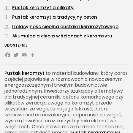
Pustak keramzyt a silikaty
Pustak keramzyt a tradycyjny beton
Izolacyjność cieplna pustaka keramzytowego
Akumulacja ciepła w ścianach z keramzytu
Pustak keramzyt a wilgoć
UDOSTĘPNIJ
Facebook
Twitter
Email
Share
Pustak keramzyt a pleśń i grzyby
Pustak keramzyt a akustyka
Pustak keramzyt
to materiał budowlany, który coraz
Pustak keramzyt a odporność ogniowa
częściej pojawia się w rozmowach o nowoczesnym,
Pustak keramzyt a ekologia
energooszczędnym i trwałym budownictwie
jednorodzinnym. Inwestorzy szukający alternatywy
Pustak keramzyt w ścianach zewnętrznych
dla tradycyjnej ceramiki, betonu komórkowego czy
silikatów zwracają uwagę na keramzyt przede
Pustak keramzyt w ścianach wewnętrznych
wszystkim ze względu na jego lekkość, dobre
nośnych
właściwości termoizolacyjne, odporność na wilgoć,
Pustak keramzyt w ścianach działowych
wysoką trwałość oraz korzystny mikroklimat we
wnętrzach. Choć nazwa może brzmieć technicznie,
Murowanie z pustaków keramzytowych
sama idea jest dość prosta:
pustak keramzytowy