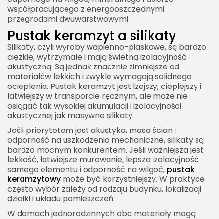
współpracującego z energooszczędnymi
przegrodami dwuwarstwowymi.
Pustak keramzyt a silikaty
Silikaty, czyli wyroby wapienno-piaskowe, są bardzo
ciężkie, wytrzymałe i mają świetną izolacyjność
akustyczną. Są jednak znacznie zimniejsze od
materiałów lekkich i zwykle wymagają solidnego
ocieplenia. Pustak keramzyt jest lżejszy, cieplejszy i
łatwiejszy w transporcie ręcznym, ale może nie
osiągać tak wysokiej akumulacji i izolacyjności
akustycznej jak masywne silikaty.
Jeśli priorytetem jest akustyka, masa ścian i
odporność na uszkodzenia mechaniczne, silikaty są
bardzo mocnym konkurentem. Jeśli ważniejsza jest
lekkość, łatwiejsze murowanie, lepsza izolacyjność
samego elementu i odporność na wilgoć,
pustak
keramzytowy
może być korzystniejszy. W praktyce
często wybór zależy od rodzaju budynku, lokalizacji
działki i układu pomieszczeń.
W domach jednorodzinnych oba materiały mogą