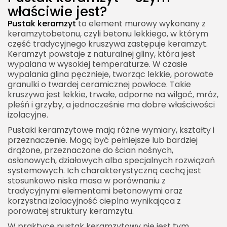
Cena pustaka keramzytowego
właściwie jest?
Ile pustaków keramzytowych potrzeba na dom?
Pustak keramzyt
to element murowy wykonany z
keramzytobetonu, czyli betonu lekkiego, w którym
Transport i składowanie pustaków
część tradycyjnego kruszywa zastępuje keramzyt.
keramzytowych
Keramzyt powstaje z naturalnej gliny, która jest
wypalana w wysokiej temperaturze. W czasie
Pustak keramzyt a szybkość budowy
wypalania glina pęcznieje, tworząc lekkie, porowate
Pustak keramzyt a trwałość domu
granulki o twardej ceramicznej powłoce. Takie
kruszywo jest lekkie, trwałe, odporne na wilgoć, mróz,
Pustak keramzyt a komfort mieszkania
pleśń i grzyby, a jednocześnie ma dobre właściwości
izolacyjne.
Pustak keramzyt w garażu i budynkach
gospodarczych
Pustaki keramzytowe mają różne wymiary, kształty i
przeznaczenie. Mogą być pełniejsze lub bardziej
Pustak keramzyt a piwnica
drążone, przeznaczone do ścian nośnych,
Pustak keramzyt a elewacja
osłonowych, działowych albo specjalnych rozwiązań
systemowych. Ich charakterystyczną cechą jest
Pustak keramzyt a wykończenie wnętrz
stosunkowo niska masa w porównaniu z
tradycyjnymi elementami betonowymi oraz
Pustak keramzyt a mocowanie mebli i urządzeń
korzystna izolacyjność cieplna wynikająca z
Pustak keramzyt a odporność na uszkodzenia
porowatej struktury keramzytu.
Pustak keramzyt w budowie parterówki
W praktyce pustak keramzytowy nie jest tym