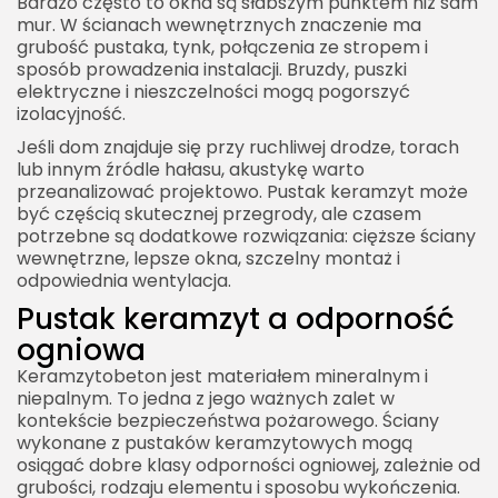
Bardzo często to okna są słabszym punktem niż sam
mur. W ścianach wewnętrznych znaczenie ma
grubość pustaka, tynk, połączenia ze stropem i
sposób prowadzenia instalacji. Bruzdy, puszki
elektryczne i nieszczelności mogą pogorszyć
izolacyjność.
Jeśli dom znajduje się przy ruchliwej drodze, torach
lub innym źródle hałasu, akustykę warto
przeanalizować projektowo. Pustak keramzyt może
być częścią skutecznej przegrody, ale czasem
potrzebne są dodatkowe rozwiązania: cięższe ściany
wewnętrzne, lepsze okna, szczelny montaż i
odpowiednia wentylacja.
Pustak keramzyt a odporność
ogniowa
Keramzytobeton jest materiałem mineralnym i
niepalnym. To jedna z jego ważnych zalet w
kontekście bezpieczeństwa pożarowego. Ściany
wykonane z pustaków keramzytowych mogą
osiągać dobre klasy odporności ogniowej, zależnie od
grubości, rodzaju elementu i sposobu wykończenia.