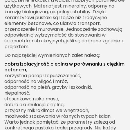
połączenie lekkości, trwałości i dobrych parametrów
użytkowych. Materiał jest mineralny, odporny na
korozję biologiczną, niepalny i stabilny. Dzięki
keramzytowi pustaki są lżejsze niż tradycyjne
elementy betonowe, co ułatwia transport,
przenoszenie i murowanie. Jednocześnie zachowują
odpowiednią wytrzymałość do stosowania w
ścianach konstrukcyjnych, jeśli są dobrane zgodnie z
projektem.
Do najczęściej wymienianych zalet należą:
dobra izolacyjność cieplna w porównaniu z ciężkim
betonem
,
korzystna paroprzepuszczalność,
odporność na wilgoć i mróz,
odporność na pleśń, grzyby i szkodniki,
niepalność,
stosunkowo niska masa,
dobra akumulacja cieplna,
przyjazny mikroklimat we wnętrzach,
możliwość stosowania w różnych typach ścian.
Warto jednak pamiętać, że parametry zależą od
konkretnego pustaka i całej przegrody. Nie każdy