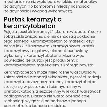
mechanicznie niż wiele bardzo lekkich materiałów
izolacyjnych. To kompromis między nośnością,
izolacyjnością i wygodą wykonawczą.
Pustak keramzyt a
keramzytobeton
Pojęcia „pustak keramzyt” i „keramzytobeton” są ze
sobą ściśle związane, ale nie oznaczają dokładnie
tego samego. Keramzytobeton to materiał, czyli
beton lekki z kruszywem keramzytowym. Pustak
keramzytowy to gotowy element budowlany
wykonany z keramzytobetonu. Można więc
powiedzieć, że pustak jest produktem, a
keramzytobeton materiałem, z którego powstał.
Keramzytobeton może mieć różne właściwości w
zależności od proporcji składników, gęstości, rodzaju
keramzytu i przeznaczenia. Inny keramzytobeton
stosuje się w pustakach ściennych, inny w
prefabrykatach, a jeszcze inny w lekkich warstwach
podłogowych. Dlatego nie warto oceniać całej
technologii wyłącznie na podstawie jednego
parametru lub jednego produktu.