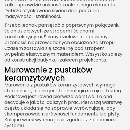
kołki i sprawdzić nośność konkretnego elementu.
Dobrze otynkowana ściana daje poczucie
masywności i stabilności.
Trzeba jednak pamiętać o poprawnym połączeniu
ścian działowych ze stropem i ścianami
2026 Akademia Internetu Wszelkie prawa
konstrukcyjnymi. Ściany działowe nie powinny
zastrzeżone. Treści umieszczone na stronie
chronione są prawem autorskim.
przenosić nieprzewidzianych obciążeń ze stropu.
Czasem zostawia się szczelinę pod stropem i
wypełnia elastycznym materiałem. Wszystko zależy
od konstrukcji budynku i zaleceń projektanta.
Murowanie z pustaków
keramzytowych
Murowanie z pustaków keramzytowych wymaga
staranności, ale nie jest technologią skrajnie trudną.
Podstawą jest równa pierwsza warstwa. To ona
decyduje o jakości dalszych prac. Pierwszą warstwę
często układa się na zaprawie wyrównującej, aby
skompensować nierówności fundamentu lub płyty.
Kolejne warstwy muruje się zgodnie z zaleceniami
systemu.