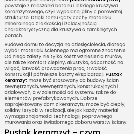
powstaje z mieszanki betonu i lekkiego kruszywa
Zaprawa do pustaków keramzytowych
keramzytowego, czyli wypalanej gliny o porowatej
Pierwsza warstwa pustaków keramzytowych
strukturze. Dzięki temu łączy cechy materiału
mineralnego z lekkością i izolacyjnością
Docinanie i obróbka pustaka keramzytowego
charakterystyczną dla kruszywa o zamkniętych
Bruzdowanie i prowadzenie instalacji
porach.
Tynkowanie ścian z pustaków keramzytowych
Budowa domu to decyzja na dziesięciolecia, dlatego
wybór materiału ściennego ma ogromne znaczenie.
Ocieplenie ścian z pustaka keramzytowego
Od niego zależy nie tylko koszt wzniesienia murów,
ale także komfort cieplny, akustyka, odporność na
Mostki termiczne w domu z pustaków
wilgoć, łatwość prowadzenia prac, trwałość
keramzytowych
konstrukcji i późniejsze koszty eksploatacji.
Pustak
Pustak keramzyt a fundamenty
keramzyt
może być stosowany do budowy ścian
zewnętrznych, wewnętrznych, konstrukcyjnych i
Pustak keramzyt a stropy
działowych, a w zależności od systemu także do
elementów prefabrykowanych. Dobrze
Pustak keramzyt a dom energooszczędny
zaprojektowany dom z keramzytu może być ciepły,
Pustak keramzyt a dom pasywny
solidny i szybki w realizacji, ale jak każdy materiał
wymaga znajomości technologii, poprawnego
Pustak keramzyt w prefabrykacji
murowania oraz świadomego doboru warstw ściany.
Wymiary pustaków keramzytowych
Pustak keramzyt – czym