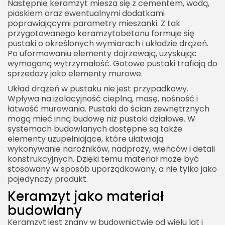
Następnie keramzyt miesza się z cementem, wodą,
Pustak keramzyt a dom zdrowy dla alergików
piaskiem oraz ewentualnymi dodatkami
poprawiającymi parametry mieszanki. Z tak
Pustak keramzyt a budowa systemem
przygotowanego keramzytobetonu formuje się
gospodarczym
pustaki o określonych wymiarach i układzie drążeń.
Po uformowaniu elementy dojrzewają, uzyskując
Pustak keramzyt a wybór ekipy budowlanej
wymaganą wytrzymałość. Gotowe pustaki trafiają do
Pustak keramzyt a najczęstsze mity
sprzedaży jako elementy murowe.
Kiedy pustak keramzyt będzie szczególnie
Układ drążeń w pustaku nie jest przypadkowy.
dobrym wyborem?
Wpływa na izolacyjność cieplną, masę, nośność i
łatwość murowania. Pustaki do ścian zewnętrznych
Kiedy lepiej wybrać inny materiał?
mogą mieć inną budowę niż pustaki działowe. W
systemach budowlanych dostępne są także
Jak porównać pustak keramzytowy z innymi
elementy uzupełniające, które ułatwiają
materiałami?
wykonywanie narożników, nadproży, wieńców i detali
Pustak keramzyt a przyszłość budownictwa
konstrukcyjnych. Dzięki temu materiał może być
stosowany w sposób uporządkowany, a nie tylko jako
Pustak keramzyt jako świadomy wybór inwestora
pojedynczy produkt.
Pustak keramzyt w dobrze zaplanowanej budowie
Keramzyt jako materiał
budowlany
Keramzyt jest znany w budownictwie od wielu lat i