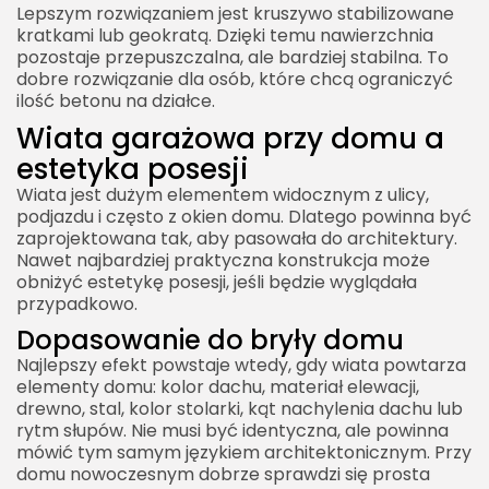
Lepszym rozwiązaniem jest kruszywo stabilizowane
kratkami lub geokratą. Dzięki temu nawierzchnia
pozostaje przepuszczalna, ale bardziej stabilna. To
dobre rozwiązanie dla osób, które chcą ograniczyć
ilość betonu na działce.
2026 Akademia Internetu Wszelkie prawa
Wiata garażowa przy domu a
zastrzeżone. Treści umieszczone na stronie
chronione są prawem autorskim.
estetyka posesji
Wiata jest dużym elementem widocznym z ulicy,
podjazdu i często z okien domu. Dlatego powinna być
zaprojektowana tak, aby pasowała do architektury.
Nawet najbardziej praktyczna konstrukcja może
obniżyć estetykę posesji, jeśli będzie wyglądała
przypadkowo.
Dopasowanie do bryły domu
Najlepszy efekt powstaje wtedy, gdy wiata powtarza
elementy domu: kolor dachu, materiał elewacji,
drewno, stal, kolor stolarki, kąt nachylenia dachu lub
rytm słupów. Nie musi być identyczna, ale powinna
mówić tym samym językiem architektonicznym. Przy
domu nowoczesnym dobrze sprawdzi się prosta