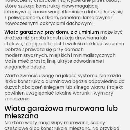
nowoczesny charakter i są wybierane przez osoby,
które szukają konstrukcji niewymagającej
intensywnej konserwacji. Aluminium dobrze łączy się
z poliwęglanem, szkłem, panelami lamelowymi i
nowoczesnymi pokryciami dachowymi.
Wiata garażowa przy domu z aluminium
może być
droższa niż prosta konstrukcja drewniana lub
stalowa, ale jej zaletą jest trwałość i lekkość wizualna.
Dobrze sprawdza się przy domach
modernistycznych, miejskich i minimalistycznych.
Może mieć prostą linię, ukryte odwodnienie i
eleganckie detale.
Warto zwrócić uwagę na jakość systemu. Nie każda
lekka konstrukcja aluminiowa będzie odpowiednia do
dużych obciążeń śniegiem lub silnego wiatru. Projekt
powinien uwzględniać lokalne warunki i wymiary
zadaszenia.
Wiata garażowa murowana lub
mieszana
Niektóre wiaty mają słupy murowane, ściany
częściowe albo konstrukcję mieszaną. Na przykład