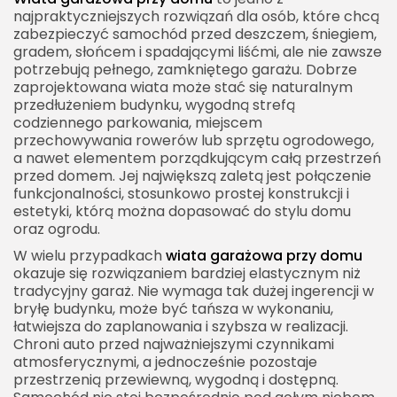
najpraktyczniejszych rozwiązań dla osób, które chcą
Odległość od granicy działki
zabezpieczyć samochód przed deszczem, śniegiem,
Wymiary wiaty garażowej przy domu
gradem, słońcem i spadającymi liśćmi, ale nie zawsze
potrzebują pełnego, zamkniętego garażu. Dobrze
Wiata na jeden samochód
zaprojektowana wiata może stać się naturalnym
Wiata na dwa samochody
przedłużeniem budynku, wygodną strefą
codziennego parkowania, miejscem
Wysokość wiaty
przechowywania rowerów lub sprzętu ogrodowego,
a nawet elementem porządkującym całą przestrzeń
Dach wiaty garażowej
przed domem. Jej największą zaletą jest połączenie
Dach jednospadowy
funkcjonalności, stosunkowo prostej konstrukcji i
estetyki, którą można dopasować do stylu domu
Dach dwuspadowy
oraz ogrodu.
Dach płaski
W wielu przypadkach
wiata garażowa przy domu
Pokrycie dachu wiaty garażowej
okazuje się rozwiązaniem bardziej elastycznym niż
tradycyjny garaż. Nie wymaga tak dużej ingerencji w
Blacha i panele dachowe
bryłę budynku, może być tańsza w wykonaniu,
łatwiejsza do zaplanowania i szybsza w realizacji.
Poliwęglan
Chroni auto przed najważniejszymi czynnikami
Dachówka
atmosferycznymi, a jednocześnie pozostaje
przestrzenią przewiewną, wygodną i dostępną.
Gont bitumiczny