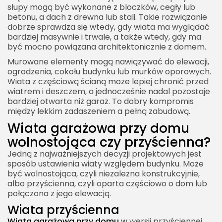
słupy mogą być wykonane z bloczków, cegły lub
betonu, a dach z drewna lub stali. Takie rozwiązanie
dobrze sprawdza się wtedy, gdy wiata ma wyglądać
bardziej masywnie i trwale, a także wtedy, gdy ma
być mocno powiązana architektonicznie z domem.
Murowane elementy mogą nawiązywać do elewacji,
ogrodzenia, cokołu budynku lub murków oporowych.
Wiata z częściową ścianą może lepiej chronić przed
wiatrem i deszczem, a jednocześnie nadal pozostaje
bardziej otwarta niż garaż. To dobry kompromis
między lekkim zadaszeniem a pełną zabudową.
Wiata garażowa przy domu
wolnostojąca czy przyścienna?
Jedną z najważniejszych decyzji projektowych jest
sposób ustawienia wiaty względem budynku. Może
być wolnostojąca, czyli niezależna konstrukcyjnie,
albo przyścienna, czyli oparta częściowo o dom lub
połączona z jego elewacją.
Wiata przyścienna
Wiata garażowa przy domu
w wersji przyściennej