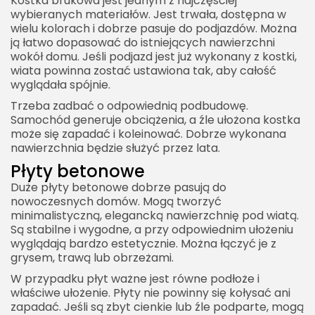
Kostka brukowa jest jednym z najczęściej
wybieranych materiałów. Jest trwała, dostępna w
wielu kolorach i dobrze pasuje do podjazdów. Można
ją łatwo dopasować do istniejących nawierzchni
wokół domu. Jeśli podjazd jest już wykonany z kostki,
wiata powinna zostać ustawiona tak, aby całość
wyglądała spójnie.
Trzeba zadbać o odpowiednią podbudowę.
Samochód generuje obciążenia, a źle ułożona kostka
może się zapadać i koleinować. Dobrze wykonana
nawierzchnia będzie służyć przez lata.
Płyty betonowe
Duże płyty betonowe dobrze pasują do
nowoczesnych domów. Mogą tworzyć
minimalistyczną, elegancką nawierzchnię pod wiatą.
Są stabilne i wygodne, a przy odpowiednim ułożeniu
wyglądają bardzo estetycznie. Można łączyć je z
grysem, trawą lub obrzeżami.
W przypadku płyt ważne jest równe podłoże i
właściwe ułożenie. Płyty nie powinny się kołysać ani
zapadać. Jeśli są zbyt cienkie lub źle podparte, mogą