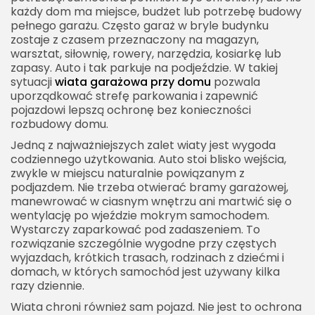
gospodarczym
każdy dom ma miejsce, budżet lub potrzebę budowy
pełnego garażu. Często garaż w bryle budynku
Wiata garażowa przy domu na małej działce
zostaje z czasem przeznaczony na magazyn,
Wiata garażowa przy domu na dwa auta
warsztat, siłownię, rowery, narzędzia, kosiarkę lub
zapasy. Auto i tak parkuje na podjeździe. W takiej
Wiata garażowa przy domu a ochrona przed
sytuacji
wiata garażowa przy domu
pozwala
warunkami atmosferycznymi
uporządkować strefę parkowania i zapewnić
pojazdowi lepszą ochronę bez konieczności
Ochrona przed deszczem
rozbudowy domu.
Ochrona przed śniegiem
Jedną z najważniejszych zalet wiaty jest wygoda
codziennego użytkowania. Auto stoi blisko wejścia,
Ochrona przed słońcem
zwykle w miejscu naturalnie powiązanym z
Ochrona przed gradem
podjazdem. Nie trzeba otwierać bramy garażowej,
manewrować w ciasnym wnętrzu ani martwić się o
Oświetlenie wiaty garażowej
wentylację po wjeździe mokrym samochodem.
Instalacje przy wiacie garażowej
Wystarczy zaparkować pod zadaszeniem. To
rozwiązanie szczególnie wygodne przy częstych
Gniazdo elektryczne
wyjazdach, krótkich trasach, rodzinach z dziećmi i
domach, w których samochód jest używany kilka
Ładowanie samochodu elektrycznego
razy dziennie.
Fotowoltaika na wiacie
Wiata chroni również sam pojazd. Nie jest to ochrona