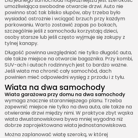
Dla jednego samochodu najważniejsza jest szerokość
umożliwiająca swobodne otwarcie drzwi. Auto nie
powinno stać tak blisko słupów, aby trzeba było
wysiadać ostrożnie i wciągać brzuch przy każdym
parkowaniu. Warto zostawić zapas po bokach,
szczególnie jeśli z samochodu korzystają dzieci,
osoby starsze lub jeśli często wyjmuje się zakupy z
tylnej kanapy.
Długość powinna uwzględniać nie tylko długość auta,
ale także miejsce na otwarcie bagażnika. Przy kombi,
SUV-ach i autach rodzinnych jest to bardzo ważne.
Jeśli wiata ma chronić cały samochód, dach
powinien mieć odpowiedni wysięg z przodu i z tyłu.
Wiata na dwa samochody
Wiata garażowa przy domu na dwa samochody
wymaga znacznie staranniejszego planu. Trzeba
zapewnić miejsce nie tylko na dwa auta, ale także na
otwieranie drzwi między nimi. W praktyce zbyt wąska
wiata dwustanowiskowa bywa mniej wygodna niż
dobrze zaprojektowana wiata jednostanowiskowa.
Można zaplanować wiatę szeroką, w której