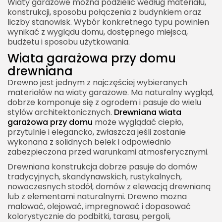
Wiaty garażowe można podzielić według materiału,
konstrukcji, sposobu połączenia z budynkiem oraz
liczby stanowisk. Wybór konkretnego typu powinien
wynikać z wyglądu domu, dostępnego miejsca,
budżetu i sposobu użytkowania.
Wiata garażowa przy domu
drewniana
Drewno jest jednym z najczęściej wybieranych
materiałów na wiaty garażowe. Ma naturalny wygląd,
dobrze komponuje się z ogrodem i pasuje do wielu
stylów architektonicznych.
Drewniana wiata
garażowa przy domu
może wyglądać ciepło,
przytulnie i elegancko, zwłaszcza jeśli zostanie
wykonana z solidnych belek i odpowiednio
zabezpieczona przed warunkami atmosferycznymi.
Drewniana konstrukcja dobrze pasuje do domów
tradycyjnych, skandynawskich, rustykalnych,
nowoczesnych stodół, domów z elewacją drewnianą
lub z elementami naturalnymi. Drewno można
malować, olejować, impregnować i dopasować
kolorystycznie do podbitki, tarasu, pergoli,