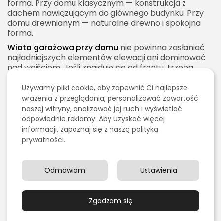
forma. Przy domu klasycznym — konstrukcja z
dachem nawiązującym do głównego budynku. Przy
domu drewnianym — naturalne drewno i spokojna
forma.
Wiata garażowa przy domu
nie powinna zasłaniać
najładniejszych elementów elewacji ani dominować
nad wejściem. Jeśli znajduje się od frontu, trzeba
szczególnie uważać na proporcje. Czasem lepiej
zaprojektować niższą, prostszą konstrukcję niż dużą,
Używamy pliki cookie, aby zapewnić Ci najlepsze
ciężką wiatę, która przytłoczy budynek.
wrażenia z przeglądania, personalizować zawartość
naszej witryny, analizować jej ruch i wyświetlać
Kolorystyka
odpowiednie reklamy. Aby uzyskać więcej
Kolor wiaty powinien być spójny z resztą posesji.
informacji, zapoznaj się z naszą polityką
Popularne są odcienie grafitu, czerni, antracytu,
prywatności.
naturalnego drewna, bieli i szarości. Wybór zależy od
stylu domu. Ciemna stal dobrze pasuje do
nowoczesnych elewacji, drewno ociepla prostą
Odmawiam
Ustawienia
bryłę, a jasne elementy mogą lepiej współgrać z
tradycyjnymi domami.
Warto unikać zbyt wielu kolorów. Jeśli ogrodzenie
Zgadzam się
jest grafitowe, dach domu ciemny, a stolarka czarna,
wiata w podobnym kolorze będzie wyglądała spójnie.