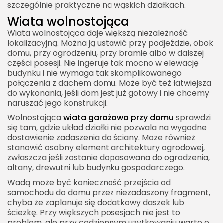
szczególnie praktyczne na wąskich działkach.
Wiata wolnostojąca
Wiata wolnostojąca daje większą niezależność
lokalizacyjną. Można ją ustawić przy podjeździe, obok
domu, przy ogrodzeniu, przy bramie albo w dalszej
części posesji. Nie ingeruje tak mocno w elewację
budynku i nie wymaga tak skomplikowanego
połączenia z dachem domu. Może być też łatwiejsza
do wykonania, jeśli dom jest już gotowy i nie chcemy
naruszać jego konstrukcji.
Wolnostojąca
wiata garażowa przy domu
sprawdzi
się tam, gdzie układ działki nie pozwala na wygodne
dostawienie zadaszenia do ściany. Może również
stanowić osobny element architektury ogrodowej,
zwłaszcza jeśli zostanie dopasowana do ogrodzenia,
altany, drewutni lub budynku gospodarczego.
Wadą może być konieczność przejścia od
samochodu do domu przez niezadaszony fragment,
chyba że zaplanuje się dodatkowy daszek lub
ścieżkę. Przy większych posesjach nie jest to
problem, ale przy codziennym użytkowaniu warto o