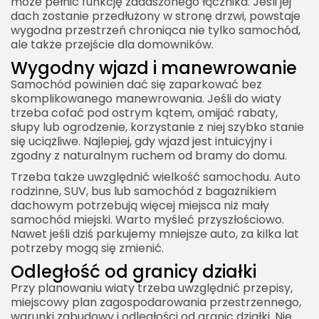
może pełnić funkcję zadaszonego łącznika. Jeśli jej
dach zostanie przedłużony w stronę drzwi, powstaje
wygodna przestrzeń chroniąca nie tylko samochód,
ale także przejście dla domowników.
Wygodny wjazd i manewrowanie
Samochód powinien dać się zaparkować bez
skomplikowanego manewrowania. Jeśli do wiaty
trzeba cofać pod ostrym kątem, omijać rabaty,
słupy lub ogrodzenie, korzystanie z niej szybko stanie
się uciążliwe. Najlepiej, gdy wjazd jest intuicyjny i
zgodny z naturalnym ruchem od bramy do domu.
Trzeba także uwzględnić wielkość samochodu. Auto
rodzinne, SUV, bus lub samochód z bagażnikiem
dachowym potrzebują więcej miejsca niż mały
samochód miejski. Warto myśleć przyszłościowo.
Nawet jeśli dziś parkujemy mniejsze auto, za kilka lat
potrzeby mogą się zmienić.
Odległość od granicy działki
Przy planowaniu wiaty trzeba uwzględnić przepisy,
miejscowy plan zagospodarowania przestrzennego,
warunki zabudowy i odległości od granic działki. Nie