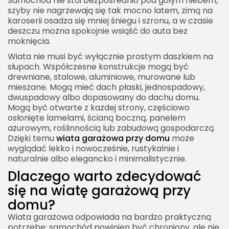
Samochód nie stoi bezpośrednio pod gołym niebem,
Konstrukcja i fundamenty wiaty garażowej
szyby nie nagrzewają się tak mocno latem, zimą na
karoserii osadza się mniej śniegu i szronu, a w czasie
Stabilne słupy
deszczu można spokojnie wsiąść do auta bez
moknięcia.
Fundamenty punktowe
Wiata nie musi być wyłącznie prostym daszkiem na
Połączenie z nawierzchnią podjazdu
słupach. Współczesne konstrukcje mogą być
Nawierzchnia pod wiatą garażową
drewniane, stalowe, aluminiowe, murowane lub
mieszane. Mogą mieć dach płaski, jednospadowy,
Kostka brukowa
dwuspadowy albo dopasowany do dachu domu.
Mogą być otwarte z każdej strony, częściowo
Płyty betonowe
osłonięte lamelami, ścianą boczną, panelem
Beton
ażurowym, roślinnością lub zabudową gospodarczą.
Dzięki temu
wiata garażowa przy domu
może
Kruszywo
wyglądać lekko i nowocześnie, rustykalnie i
Wiata garażowa przy domu a estetyka posesji
naturalnie albo elegancko i minimalistycznie.
Dlaczego warto zdecydować
Dopasowanie do bryły domu
się na wiatę garażową przy
Kolorystyka
domu?
Osłony boczne i detale
Wiata garażowa odpowiada na bardzo praktyczną
Wiata garażowa przy domu z pomieszczeniem
potrzebę: samochód powinien być chroniony, ale nie