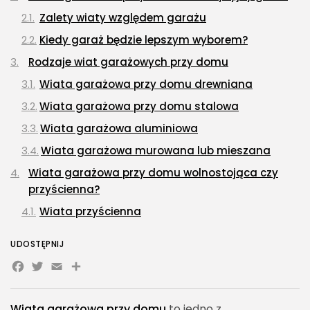
Zalety wiaty względem garażu
Kiedy garaż będzie lepszym wyborem?
Rodzaje wiat garażowych przy domu
Wiata garażowa przy domu drewniana
Wiata garażowa przy domu stalowa
Wiata garażowa aluminiowa
Wiata garażowa murowana lub mieszana
Wiata garażowa przy domu wolnostojąca czy
przyścienna?
Wiata przyścienna
Wiata wolnostojąca
UDOSTĘPNIJ
Jak zaplanować lokalizację wiaty garażowej?
Facebook
Twitter
Email
Share
Bliskość wejścia do domu
Wygodny wjazd i manewrowanie
Wiata garażowa przy domu
to jedno z