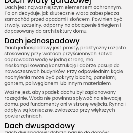
Dach wiaty garażowej
Dach jest najważniejszym elementem ochronnym.
To on decyduje, jak skutecznie wiata zabezpiecza
samochód przed opadami i słońcem. Powinien być
trwały, szczelny, odporny na obciążenie śniegiem i
dopasowany do architektury domu.
Dach jednospadowy
Dach jednospadowy jest prosty, praktyczny i często
stosowany przy wiatach przyściennych. Łatwo
odprowadza wodę w jedną stronę, ma
nieskomplikowaną konstrukcję i dobrze pasuje do
nowoczesnych budynków. Przy odpowiednim kącie
nachylenia może być pokryty blachą, panelami,
gontem, poliwęglanem lub innym materiałem.
Ważne jest, aby spadek dachu był zaplanowany
rozsądnie. Woda nie powinna spływać na elewację
domu, pod fundamenty ani w stronę wejścia. Rynna i
odpływ są konieczne, zwłaszcza przy większych
powierzchniach.
Dach dwuspadowy
Dach dwuspadowy dobrze pasuje do domów