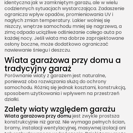
Formalności związane z budową wiaty garażowej
identyczna jak w zamkniętym garażu, ale w wielu
codziennych sytuacjach wystarczająca. Zadaszenie
Wiata garażowa przy domu a odprowadzenie
ogranicza wpływ opadów, promieniowania UV i
wody
nagłych zmian temperatury. Lakier wolniej się
niszczy, wnętrze samochodu mniej się nagrzewa, a
Wiata garażowa przy domu a bezpieczeństwo
zimą odpada uciążliwe odśnieżanie całego auta po
Najczęstsze błędy przy budowie wiaty garażowej
każdej nocy. Jeśli wiata ma dobrze zaprojektowane
osłony boczne, może dodatkowo ograniczać
Jak dobrać wiatę do stylu domu?
nawiewanie śniegu i deszczu.
Wiata garażowa przy domu z zielonym dachem
Wiata garażowa przy domu a
Wiata garażowa przy domu i roślinność
tradycyjny garaż
Koszt budowy wiaty garażowej
Porównanie wiaty z garażem jest naturalne,
ponieważ oba rozwiązania służą do ochrony
Czy warto kupić gotową wiatę garażową?
samochodu. Różnią się jednak kosztami, konstrukcją,
sposobem użytkowania i wpływem na przestrzeń
Wiata garażowa przy domu jako część strefy
działki.
wejściowej
Zalety wiaty względem garażu
Konserwacja wiaty garażowej
Wiata garażowa przy domu
jest zwykle prostsza
Wiata garażowa przy domu a wartość
konstrukcyjnie niż garaż. Nie wymaga pełnych ścian,
nieruchomości
bramy, instalacji wentylacyjnej, masywnej izolacji ani