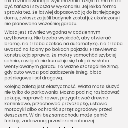
tak rozbudowanego wykończenia. Dzięki temu może
Kiedy najlepiej zaplanować budowę wiaty?
być tańsza i szybsza w wykonaniu. Jej lekka forma
sprawia też, że łatwiej dopasować ją do istniejącego
Wiata garażowa przy domu jako rozsądny
domu, zwłaszcza jeśli budynek został już ukończony i
kompromis
nie planowano wcześniej garażu.
Dobrze zaprojektowana wiata garażowa przy
Wiata jest również wygodna w codziennym
domu poprawia komfort codziennego życia
użytkowaniu. Nie trzeba wysiadać, aby otwierać
bramę, nie trzeba czekać na automatykę, nie trzeba
uważać na ściany po bokach pojazdu. Przewiewna
konstrukcja sprawia, że mokry samochód szybciej
schnie, a wilgoć nie kumuluje się tak jak w słabo
wentylowanym garażu. To ważne szczególnie zimą,
gdy auto wwozi pod zadaszenie śnieg, błoto
pośniegowe i sól drogową.
Kolejną zaletą jest elastyczność. Wiata może służyć
nie tylko do parkowania. Można pod nią rozładować
zakupy, naprawić rower, przygotować drewno
kominkowe, przechować przyczepkę, ustawić
motocykl albo ochronić sprzęt ogrodowy przed
deszczem. W dni bez samochodu może pełnić
funkcję zadaszonej przestrzeni roboczej.